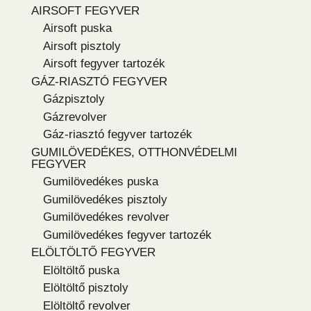
AIRSOFT FEGYVER
Airsoft puska
Airsoft pisztoly
Airsoft fegyver tartozék
GÁZ-RIASZTÓ FEGYVER
Gázpisztoly
Gázrevolver
Gáz-riasztó fegyver tartozék
GUMILÖVEDÉKES, OTTHONVÉDELMI
FEGYVER
Gumilövedékes puska
Gumilövedékes pisztoly
Gumilövedékes revolver
Gumilövedékes fegyver tartozék
ELÖLTÖLTŐ FEGYVER
Elöltöltő puska
Elöltöltő pisztoly
Elöltöltő revolver