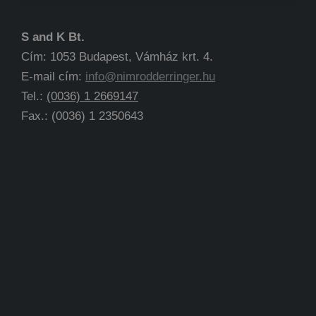
S and K Bt.
Cím: 1053 Budapest, Vámház krt. 4.
E-mail cím:
info@nimrodderringer.hu
Tel.:
(0036) 1 2669147
Fax.: (0036) 1 2350643