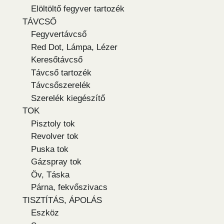
Elöltöltő fegyver tartozék
TÁVCSŐ
Fegyvertávcső
Red Dot, Lámpa, Lézer
Keresőtávcső
Távcső tartozék
Távcsőszerelék
Szerelék kiegészítő
TOK
Pisztoly tok
Revolver tok
Puska tok
Gázspray tok
Öv, Táska
Párna, fekvőszivacs
TISZTÍTÁS, ÁPOLÁS
Eszköz