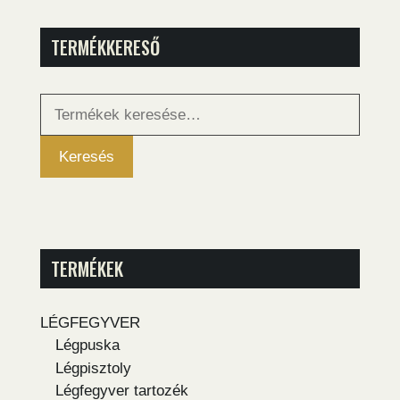
TERMÉKKERESŐ
Keresés
a
következőre:
Keresés
TERMÉKEK
LÉGFEGYVER
Légpuska
Légpisztoly
Légfegyver tartozék