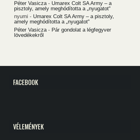
Péter Vasicza
-
Umarex Colt SA Army – a
pisztoly, amely meghódította a „nyugatot”
nyumi
-
Umarex Colt SA Army – a pisztoly,
amely meghódította a „nyugatot”
Péter Vasicza
-
Pár gondolat a légfegyver
lövedékekről
FACEBOOK
VÉLEMÉNYEK