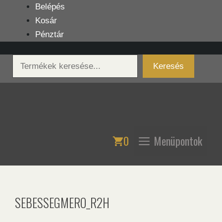
Kilépés
Belépés
a
Kosár
tartalomba
Pénztár
Keresés
Keresés
0
Menüpontok
SEBESSEGMERO_R2H