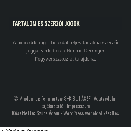
TARTALOM ÉS SZERZŐI JOGOK
A nimrodderinger.hu oldal teljes tartalma szerzői
joggal védett és a Nimród Derringer
Fegyverszaküzlet tulajdona.
© Minden jog fenntartva: S+K Bt. |
ÁSZF
|
Adatvédelmi
tájékoztató
|
Impresszum
Készítette:
Szűcs Ádám -
WordPress weboldal készítés