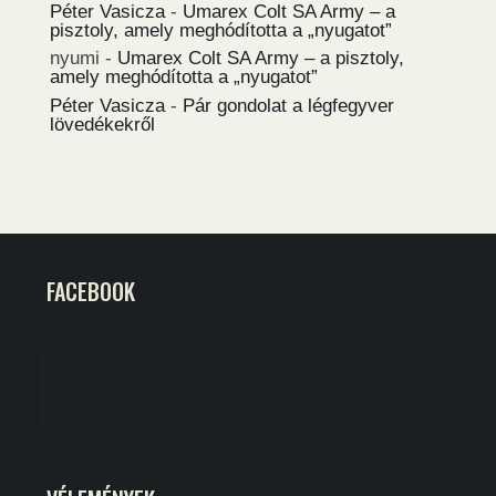
Péter Vasicza
-
Umarex Colt SA Army – a
pisztoly, amely meghódította a „nyugatot”
nyumi
-
Umarex Colt SA Army – a pisztoly,
amely meghódította a „nyugatot”
Péter Vasicza
-
Pár gondolat a légfegyver
lövedékekről
FACEBOOK