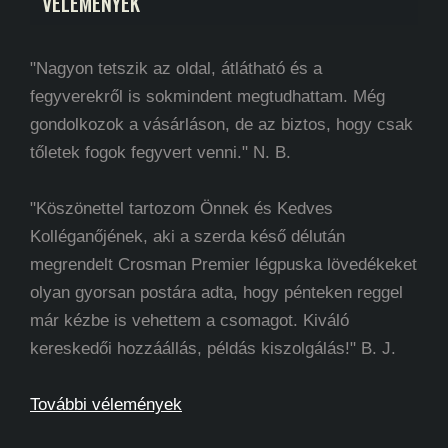
VÉLEMÉNYEK
"Nagyon tetszik az oldal, átlátható és a
fegyverekről is sokmindent megtudhattam. Még
gondolkozok a vásárláson, de az biztos, hogy csak
tőletek fogok fegyvert venni." N. B.
"Köszönettel tartozom Önnek és Kedves
Kolléganőjének, aki a szerda késő délután
megrendelt Crosman Premier légpuska lövedékeket
olyan gyorsan postára adta, hogy pénteken reggel
már kézbe is vehettem a csomagot. Kiváló
kereskedői hozzáállás, példás kiszolgálás!" B. J.
További vélemények