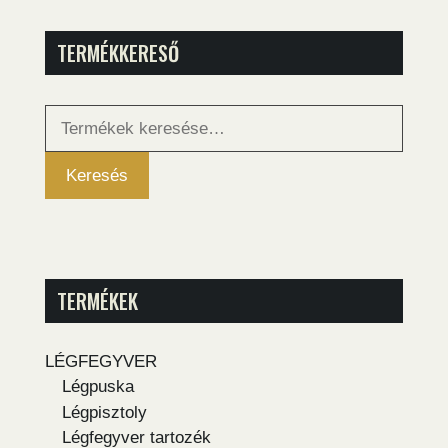
TERMÉKKERESŐ
Keresés
a
következőre:
Keresés
TERMÉKEK
LÉGFEGYVER
Légpuska
Légpisztoly
Légfegyver tartozék