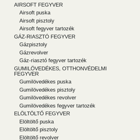
AIRSOFT FEGYVER
Airsoft puska
Airsoft pisztoly
Airsoft fegyver tartozék
GÁZ-RIASZTÓ FEGYVER
Gázpisztoly
Gázrevolver
Gáz-riasztó fegyver tartozék
GUMILÖVEDÉKES, OTTHONVÉDELMI
FEGYVER
Gumilövedékes puska
Gumilövedékes pisztoly
Gumilövedékes revolver
Gumilövedékes fegyver tartozék
ELÖLTÖLTŐ FEGYVER
Elöltöltő puska
Elöltöltő pisztoly
Elöltöltő revolver