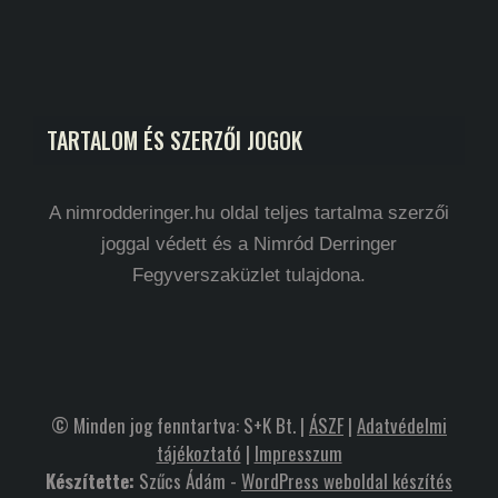
TARTALOM ÉS SZERZŐI JOGOK
A nimrodderinger.hu oldal teljes tartalma szerzői
joggal védett és a Nimród Derringer
Fegyverszaküzlet tulajdona.
© Minden jog fenntartva: S+K Bt. |
ÁSZF
|
Adatvédelmi
tájékoztató
|
Impresszum
Készítette:
Szűcs Ádám -
WordPress weboldal készítés