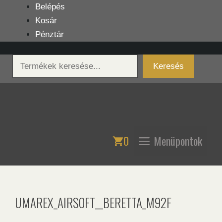
Kilépés
Belépés
a
Kosár
tartalomba
Pénztár
Keresés
Keresés
0
Menüpontok
UMAREX_AIRSOFT__BERETTA_M92F