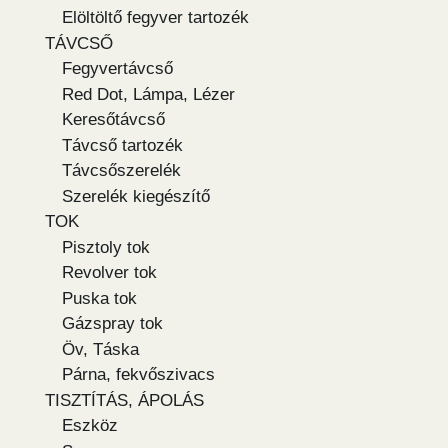
Elöltöltő fegyver tartozék
TÁVCSŐ
Fegyvertávcső
Red Dot, Lámpa, Lézer
Keresőtávcső
Távcső tartozék
Távcsőszerelék
Szerelék kiegészítő
TOK
Pisztoly tok
Revolver tok
Puska tok
Gázspray tok
Öv, Táska
Párna, fekvőszivacs
TISZTÍTÁS, ÁPOLÁS
Eszköz