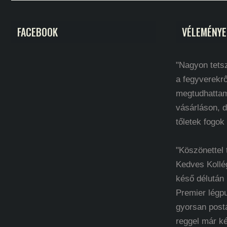
FACEBOOK
VÉLEMÉNYE
"Nagyon tetsz
a fegyverekrő
megtudhatta
vásárláson, d
tőletek fogok
"Köszönettel
Kedves Kollé
késő délután
Premier légp
gyorsan post
reggel már k