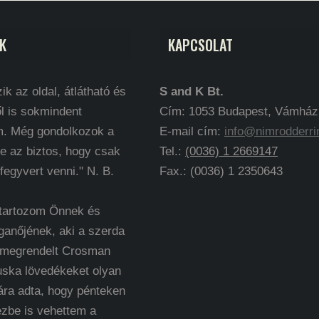
K
KAPCSOLAT
ik az oldal, átlátható és
S and K Bt.
l is sokmindent
Cím: 1053 Budapest, Vámház k
m. Még gondolkozok a
E-mail cím:
info@nimrodderri
e az biztos, hogy csak
Tel.:
(0036) 1 2669147
 fegyvert venni." N. B.
Fax.: (0036) 1 2350643
 tartozom Önnek és
ganőjének, aki a szerda
 megrendelt Crosman
uska lövedékeket olyan
ára adta, hogy pénteken
ézbe is vehettem a