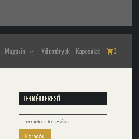
Magazin
Vélemények
Kapcsolat
0
TERMÉKKERESŐ
Keresés
a
következőre:
Keresés