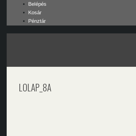
Kilépés
Belépés
a
Kosár
tartalomba
Pénztár
LOLAP_8A