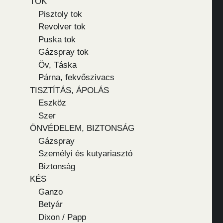
TOK
Pisztoly tok
Revolver tok
Puska tok
Gázspray tok
Öv, Táska
Párna, fekvőszivacs
TISZTÍTÁS, ÁPOLÁS
Eszköz
Szer
ÖNVÉDELEM, BIZTONSÁG
Gázspray
Személyi és kutyariasztó
Biztonság
KÉS
Ganzo
Betyár
Dixon / Papp