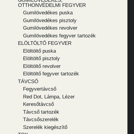
GUMILÖVEDÉKES,
OTTHONVÉDELMI FEGYVER
Gumilövedékes puska
Gumilövedékes pisztoly
Gumilövedékes revolver
Gumilövedékes fegyver tartozék
ELÖLTÖLTŐ FEGYVER
Elöltöltő puska
Elöltöltő pisztoly
Elöltöltő revolver
Elöltöltő fegyver tartozék
TÁVCSŐ
Fegyvertávcső
Red Dot, Lámpa, Lézer
Keresőtávcső
Távcső tartozék
Távcsőszerelék
Szerelék kiegészítő