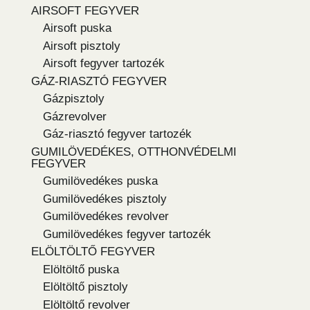
AIRSOFT FEGYVER
Airsoft puska
Airsoft pisztoly
Airsoft fegyver tartozék
GÁZ-RIASZTÓ FEGYVER
Gázpisztoly
Gázrevolver
Gáz-riasztó fegyver tartozék
GUMILÖVEDÉKES, OTTHONVÉDELMI
FEGYVER
Gumilövedékes puska
Gumilövedékes pisztoly
Gumilövedékes revolver
Gumilövedékes fegyver tartozék
ELÖLTÖLTŐ FEGYVER
Elöltöltő puska
Elöltöltő pisztoly
Elöltöltő revolver