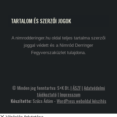
TARTALOM ÉS SZERZŐI JOGOK
A nimrodderinger.hu oldal teljes tartalma szerzői
joggal védett és a Nimród Derringer
Fegyverszaküzlet tulajdona.
© Minden jog fenntartva: S+K Bt. |
ÁSZF
|
Adatvédelmi
tájékoztató
|
Impresszum
Készítette:
Szűcs Ádám -
WordPress weboldal készítés