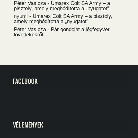
Péter Vasicza
-
Umarex Colt SA Army – a
pisztoly, amely meghódította a „nyugatot”
nyumi
-
Umarex Colt SA Army – a pisztoly,
amely meghódította a „nyugatot”
Péter Vasicza
-
Pár gondolat a légfegyver
lövedékekről
FACEBOOK
VÉLEMÉNYEK