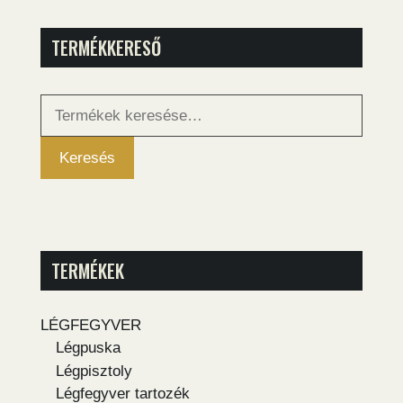
TERMÉKKERESŐ
Keresés
a
következőre:
Keresés
TERMÉKEK
LÉGFEGYVER
Légpuska
Légpisztoly
Légfegyver tartozék