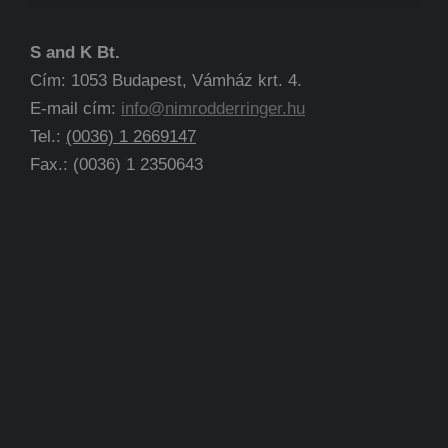
S and K Bt.
Cím: 1053 Budapest, Vámház krt. 4.
E-mail cím:
info@nimrodderringer.hu
Tel.:
(0036) 1 2669147
Fax.: (0036) 1 2350643