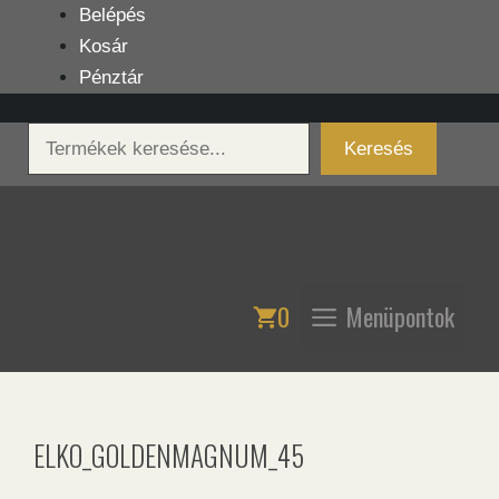
Kilépés
Belépés
a
Kosár
tartalomba
Pénztár
Keresés
Keresés
0
Menüpontok
ELKO_GOLDENMAGNUM_45