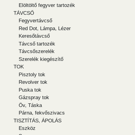
Elöltöltő fegyver tartozék
TÁVCSŐ
Fegyvertávcső
Red Dot, Lámpa, Lézer
Keresőtávcső
Távcső tartozék
Távcsőszerelék
Szerelék kiegészítő
TOK
Pisztoly tok
Revolver tok
Puska tok
Gázspray tok
Öv, Táska
Párna, fekvőszivacs
TISZTÍTÁS, ÁPOLÁS
Eszköz