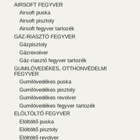
AIRSOFT FEGYVER
Airsoft puska
Airsoft pisztoly
Airsoft fegyver tartozék
GÁZ-RIASZTÓ FEGYVER
Gázpisztoly
Gázrevolver
Gáz-riasztó fegyver tartozék
GUMILÖVEDÉKES, OTTHONVÉDELMI
FEGYVER
Gumilövedékes puska
Gumilövedékes pisztoly
Gumilövedékes revolver
Gumilövedékes fegyver tartozék
ELÖLTÖLTŐ FEGYVER
Elöltöltő puska
Elöltöltő pisztoly
Elöltöltő revolver