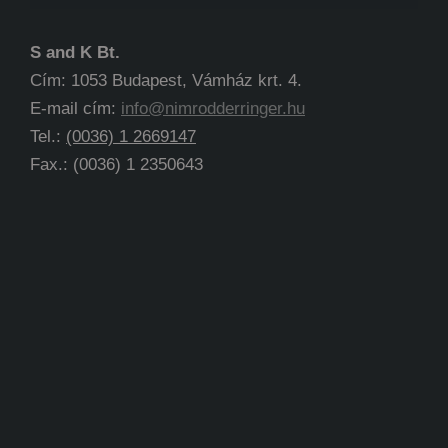
S and K Bt.
Cím: 1053 Budapest, Vámház krt. 4.
E-mail cím:
info@nimrodderringer.hu
Tel.:
(0036) 1 2669147
Fax.: (0036) 1 2350643