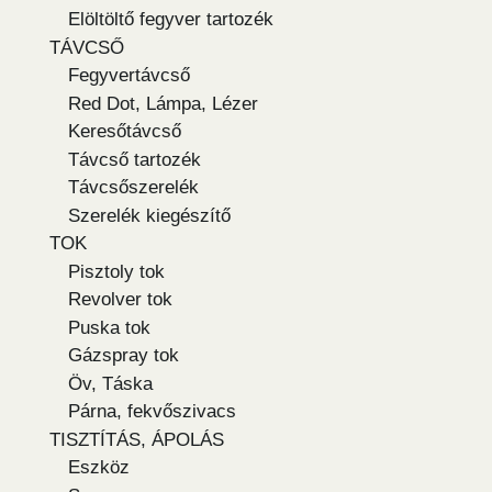
Elöltöltő fegyver tartozék
TÁVCSŐ
Fegyvertávcső
Red Dot, Lámpa, Lézer
Keresőtávcső
Távcső tartozék
Távcsőszerelék
Szerelék kiegészítő
TOK
Pisztoly tok
Revolver tok
Puska tok
Gázspray tok
Öv, Táska
Párna, fekvőszivacs
TISZTÍTÁS, ÁPOLÁS
Eszköz