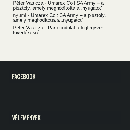
Péter Vasicza
-
Umarex Colt SA Army – a
pisztoly, amely meghódította a „nyugatot”
nyumi
-
Umarex Colt SA Army – a pisztoly,
amely meghódította a „nyugatot”
Péter Vasicza
-
Pár gondolat a légfegyver
lövedékekről
FACEBOOK
VÉLEMÉNYEK