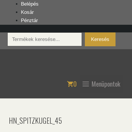
Kilépés
Belépés
a
Kosár
tartalomba
Pénztár
Keresés
Keresés
0
Menüpontok
HN_SPITZKUGEL_45