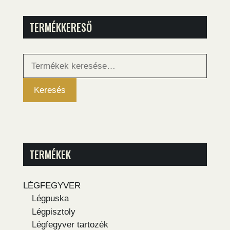
TERMÉKKERESŐ
Keresés
a
következőre:
Keresés
TERMÉKEK
LÉGFEGYVER
Légpuska
Légpisztoly
Légfegyver tartozék