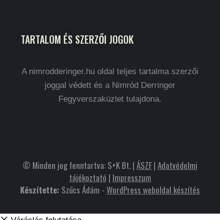
TARTALOM ÉS SZERZŐI JOGOK
A nimrodderinger.hu oldal teljes tartalma szerzői
joggal védett és a Nimród Derringer
Fegyverszaküzlet tulajdona.
© Minden jog fenntartva: S+K Bt. |
ÁSZF
|
Adatvédelmi
tájékoztató
|
Impresszum
Készítette:
Szűcs Ádám -
WordPress weboldal készítés