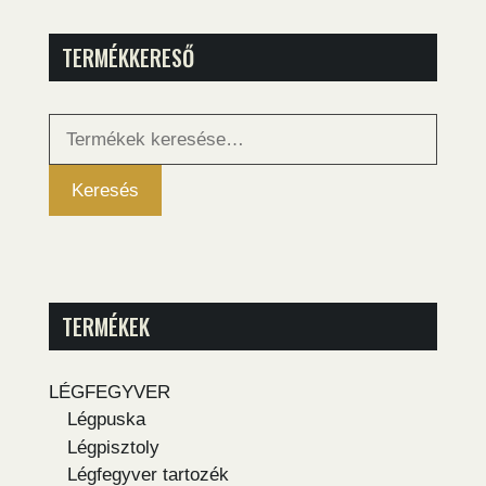
TERMÉKKERESŐ
Keresés
a
következőre:
Keresés
TERMÉKEK
LÉGFEGYVER
Légpuska
Légpisztoly
Légfegyver tartozék