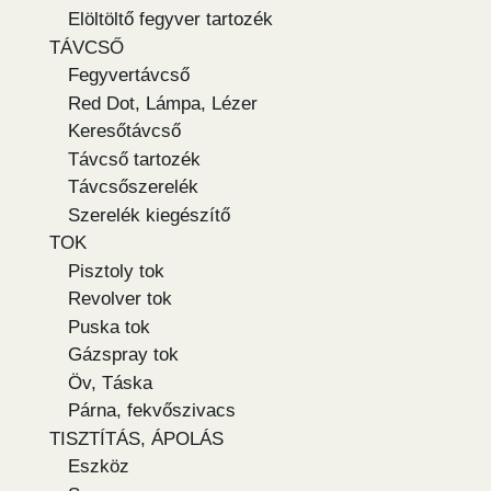
Elöltöltő fegyver tartozék
TÁVCSŐ
Fegyvertávcső
Red Dot, Lámpa, Lézer
Keresőtávcső
Távcső tartozék
Távcsőszerelék
Szerelék kiegészítő
TOK
Pisztoly tok
Revolver tok
Puska tok
Gázspray tok
Öv, Táska
Párna, fekvőszivacs
TISZTÍTÁS, ÁPOLÁS
Eszköz