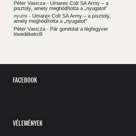
Péter Vasicza
-
Umarex Colt SA Army – a
pisztoly, amely meghódította a „nyugatot”
nyumi
-
Umarex Colt SA Army – a pisztoly,
amely meghódította a „nyugatot”
Péter Vasicza
-
Pár gondolat a légfegyver
lövedékekről
FACEBOOK
VÉLEMÉNYEK