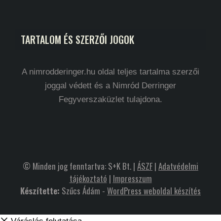
TARTALOM ÉS SZERZŐI JOGOK
A nimrodderinger.hu oldal teljes tartalma szerzői
joggal védett és a Nimród Derringer
Fegyverszaküzlet tulajdona.
© Minden jog fenntartva: S+K Bt. |
ÁSZF
|
Adatvédelmi
tájékoztató
|
Impresszum
Készítette:
Szűcs Ádám -
WordPress weboldal készítés