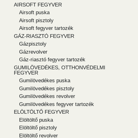
AIRSOFT FEGYVER
Airsoft puska
Airsoft pisztoly
Airsoft fegyver tartozék
GÁZ-RIASZTÓ FEGYVER
Gázpisztoly
Gázrevolver
Gáz-riasztó fegyver tartozék
GUMILÖVEDÉKES, OTTHONVÉDELMI
FEGYVER
Gumilövedékes puska
Gumilövedékes pisztoly
Gumilövedékes revolver
Gumilövedékes fegyver tartozék
ELÖLTÖLTŐ FEGYVER
Elöltöltő puska
Elöltöltő pisztoly
Elöltöltő revolver