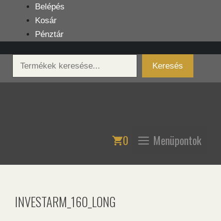
Kilépés
Belépés
a
Kosár
tartalomba
Pénztár
Keresés
Keresés
0
Menüpontok
INVESTARM_160_LONG