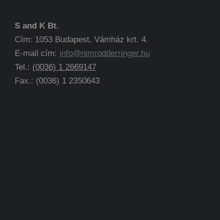
S and K Bt.
Cím: 1053 Budapest, Vámház krt. 4.
E-mail cím:
info@nimrodderringer.hu
Tel.:
(0036) 1 2669147
Fax.: (0036) 1 2350643