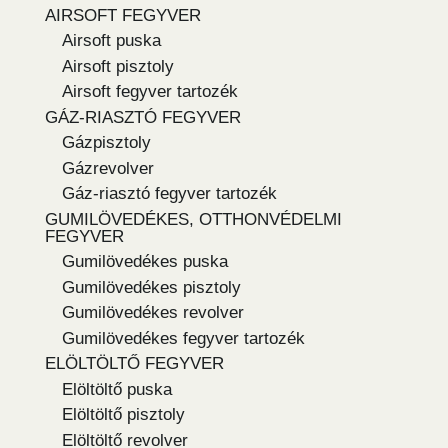
AIRSOFT FEGYVER
Airsoft puska
Airsoft pisztoly
Airsoft fegyver tartozék
GÁZ-RIASZTÓ FEGYVER
Gázpisztoly
Gázrevolver
Gáz-riasztó fegyver tartozék
GUMILÖVEDÉKES, OTTHONVÉDELMI
FEGYVER
Gumilövedékes puska
Gumilövedékes pisztoly
Gumilövedékes revolver
Gumilövedékes fegyver tartozék
ELÖLTÖLTŐ FEGYVER
Elöltöltő puska
Elöltöltő pisztoly
Elöltöltő revolver