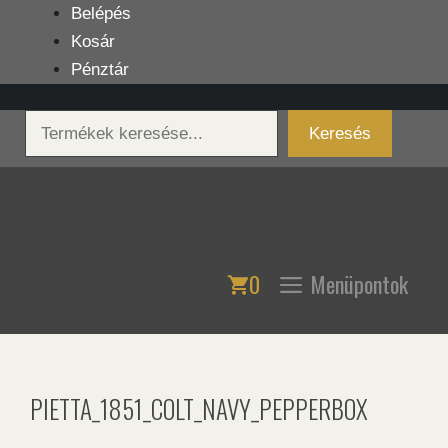
Kilépés
Belépés
a
Kosár
tartalomba
Pénztár
Keresés
Keresés
0
Menüpontok
PIETTA_1851_COLT_NAVY_PEPPERBOX