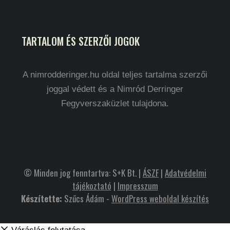
TARTALOM ÉS SZERZŐI JOGOK
A nimrodderinger.hu oldal teljes tartalma szerzői
joggal védett és a Nimród Derringer
Fegyverszaküzlet tulajdona.
© Minden jog fenntartva: S+K Bt. |
ÁSZF
|
Adatvédelmi
tájékoztató
|
Impresszum
Készítette:
Szűcs Ádám -
WordPress weboldal készítés