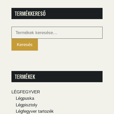
TERMÉKKERESŐ
Keresés
a
következőre:
Keresés
TERMÉKEK
LÉGFEGYVER
Légpuska
Légpisztoly
Légfegyver tartozék