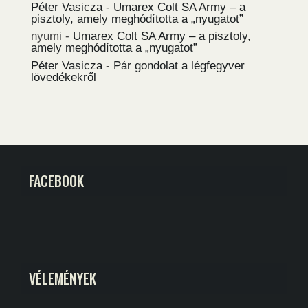
Péter Vasicza
-
Umarex Colt SA Army – a
pisztoly, amely meghódította a „nyugatot”
nyumi
-
Umarex Colt SA Army – a pisztoly,
amely meghódította a „nyugatot”
Péter Vasicza
-
Pár gondolat a légfegyver
lövedékekről
FACEBOOK
VÉLEMÉNYEK