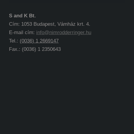
S and K Bt.
Cím: 1053 Budapest, Vámház krt. 4.
E-mail cím:
info@nimrodderringer.hu
Tel.:
(0036) 1 2669147
Fax.: (0036) 1 2350643