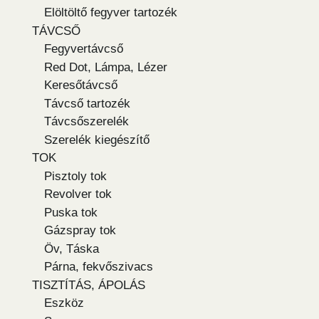
Elöltöltő fegyver tartozék
TÁVCSŐ
Fegyvertávcső
Red Dot, Lámpa, Lézer
Keresőtávcső
Távcső tartozék
Távcsőszerelék
Szerelék kiegészítő
TOK
Pisztoly tok
Revolver tok
Puska tok
Gázspray tok
Öv, Táska
Párna, fekvőszivacs
TISZTÍTÁS, ÁPOLÁS
Eszköz