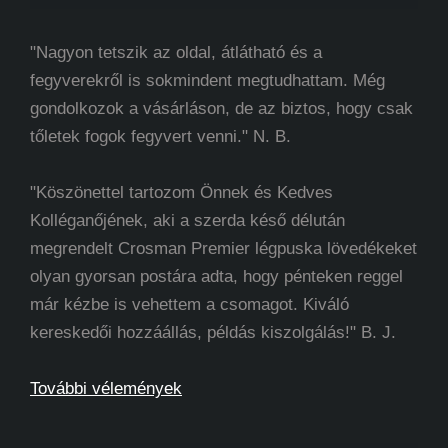
"Nagyon tetszik az oldal, átlátható és a
fegyverekről is sokmindent megtudhattam. Még
gondolkozok a vásárláson, de az biztos, hogy csak
tőletek fogok fegyvert venni." N. B.
"Köszönettel tartozom Önnek és Kedves
Kolléganőjének, aki a szerda késő délután
megrendelt Crosman Premier légpuska lövedékeket
olyan gyorsan postára adta, hogy pénteken reggel
már kézbe is vehettem a csomagot. Kiváló
kereskedői hozzáállás, példás kiszolgálás!" B. J.
További vélemények