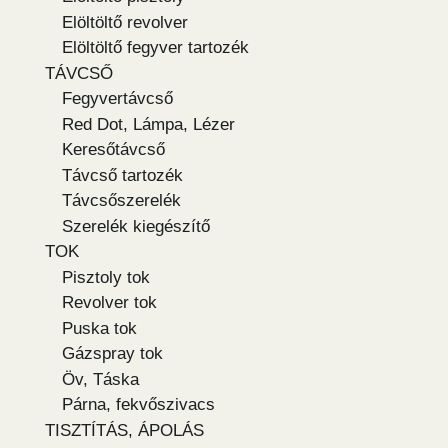
Elöltöltő revolver
Elöltöltő fegyver tartozék
TÁVCSŐ
Fegyvertávcső
Red Dot, Lámpa, Lézer
Keresőtávcső
Távcső tartozék
Távcsőszerelék
Szerelék kiegészítő
TOK
Pisztoly tok
Revolver tok
Puska tok
Gázspray tok
Öv, Táska
Párna, fekvőszivacs
TISZTÍTÁS, ÁPOLÁS