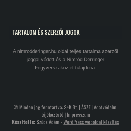
TARTALOM ÉS SZERZŐI JOGOK
A nimrodderinger.hu oldal teljes tartalma szerzői
joggal védett és a Nimród Derringer
Fegyverszaküzlet tulajdona.
© Minden jog fenntartva: S+K Bt. |
ÁSZF
|
Adatvédelmi
tájékoztató
|
Impresszum
Készítette:
Szűcs Ádám -
WordPress weboldal készítés