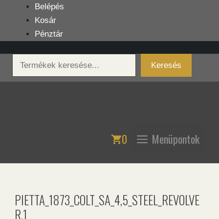
Kilépés
Belépés
a
Kosár
tartalomba
Pénztár
Keresés
Keresés
0
Menüpontok
PIETTA_1873_COLT_SA_4,5_STEEL_REVOLVE
R.1