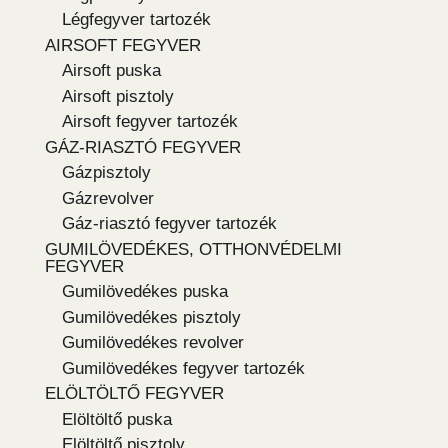
Légfegyver tartozék
AIRSOFT FEGYVER
Airsoft puska
Airsoft pisztoly
Airsoft fegyver tartozék
GÁZ-RIASZTÓ FEGYVER
Gázpisztoly
Gázrevolver
Gáz-riasztó fegyver tartozék
GUMILÖVEDÉKES, OTTHONVÉDELMI
FEGYVER
Gumilövedékes puska
Gumilövedékes pisztoly
Gumilövedékes revolver
Gumilövedékes fegyver tartozék
ELÖLTÖLTŐ FEGYVER
Elöltöltő puska
Elöltöltő pisztoly