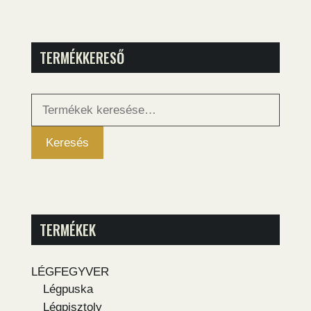
TERMÉKKERESŐ
Keresés
a
következőre:
Keresés
TERMÉKEK
LÉGFEGYVER
Légpuska
Légpisztoly