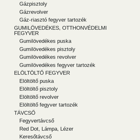
Gázpisztoly
Gázrevolver
Gáz-riasztó fegyver tartozék
GUMILÖVEDÉKES, OTTHONVÉDELMI
FEGYVER
Gumilövedékes puska
Gumilövedékes pisztoly
Gumilövedékes revolver
Gumilövedékes fegyver tartozék
ELÖLTÖLTŐ FEGYVER
Elöltöltő puska
Elöltöltő pisztoly
Elöltöltő revolver
Elöltöltő fegyver tartozék
TÁVCSŐ
Fegyvertávcső
Red Dot, Lámpa, Lézer
Keresőtávcső