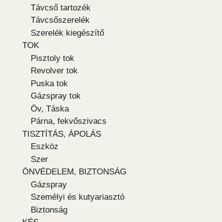
Távcső tartozék
Távcsőszerelék
Szerelék kiegészítő
TOK
Pisztoly tok
Revolver tok
Puska tok
Gázspray tok
Öv, Táska
Párna, fekvőszivacs
TISZTÍTÁS, ÁPOLÁS
Eszköz
Szer
ÖNVÉDELEM, BIZTONSÁG
Gázspray
Személyi és kutyariasztó
Biztonság