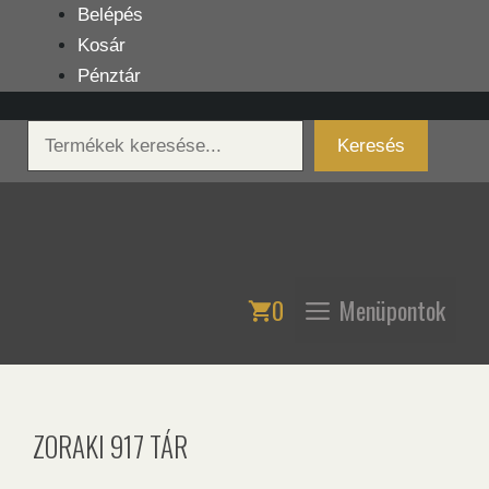
Kilépés
Belépés
a
Kosár
tartalomba
Pénztár
Keresés
Keresés
0
Menüpontok
ZORAKI 917 TÁR