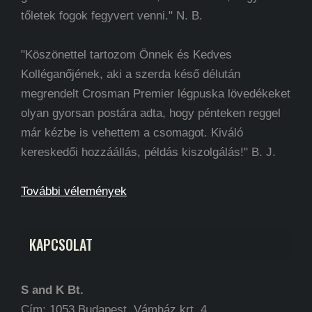
tőletek fogok fegyvert venni." N. B.
"Köszönettel tartozom Önnek és Kedves
Kolléganőjének, aki a szerda késő délután
megrendelt Crosman Premier légpuska lövedékeket
olyan gyorsan postára adta, hogy pénteken reggel
már kézbe is vehettem a csomagot. Kiváló
kereskedői hozzáállás, példás kiszolgálás!" B. J.
További vélemények
KAPCSOLAT
S and K Bt.
Cím: 1053 Budapest, Vámház krt. 4.