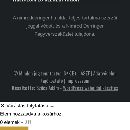
A nimrodderinger.hu oldal teljes tartalma szerzői
joggal védett és a Nimród Derringer
Fegyverszaküzlet tulajdona.
© Minden jog fenntartva: S+K Bt. |
ÁSZF
|
Adatvédelmi
tájékoztató
|
Impresszum
Készítette:
Szűcs Ádám -
WordPress weboldal készítés
Váráslás folytatása →
Elem hozzáadva a kosárhoz.
0
Ft
0 elemek -