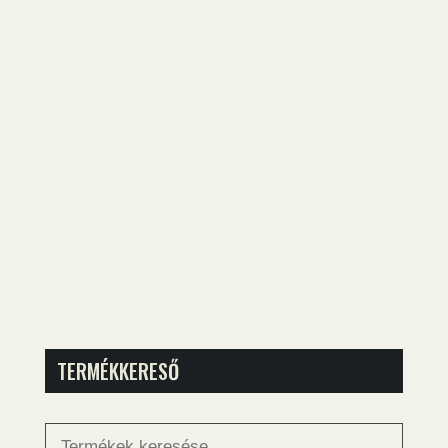
TERMÉKKERESŐ
Keresés
a