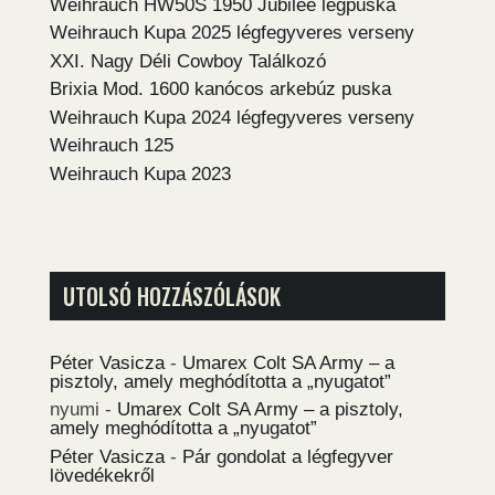
Weihrauch HW50S 1950 Jubilee légpuska
Weihrauch Kupa 2025 légfegyveres verseny
XXI. Nagy Déli Cowboy Találkozó
Brixia Mod. 1600 kanócos arkebúz puska
Weihrauch Kupa 2024 légfegyveres verseny
Weihrauch 125
Weihrauch Kupa 2023
UTOLSÓ HOZZÁSZÓLÁSOK
Péter Vasicza
-
Umarex Colt SA Army – a
pisztoly, amely meghódította a „nyugatot”
nyumi
-
Umarex Colt SA Army – a pisztoly,
amely meghódította a „nyugatot”
Péter Vasicza
-
Pár gondolat a légfegyver
lövedékekről