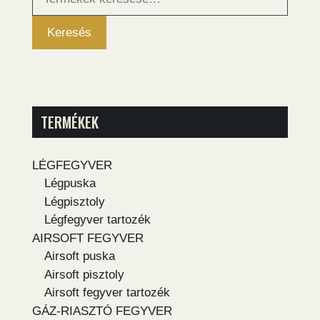
következőre:
Keresés
TERMÉKEK
LÉGFEGYVER
Légpuska
Légpisztoly
Légfegyver tartozék
AIRSOFT FEGYVER
Airsoft puska
Airsoft pisztoly
Airsoft fegyver tartozék
GÁZ-RIASZTÓ FEGYVER