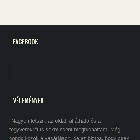
FACEBOOK
VÉLEMÉNYEK
"Nagyon tetszik az oldal, átlátható és a
fegyverekről is sokmindent megtudhattam. Még
gondolkozok a vásárláson, de az biztos, hogy csak