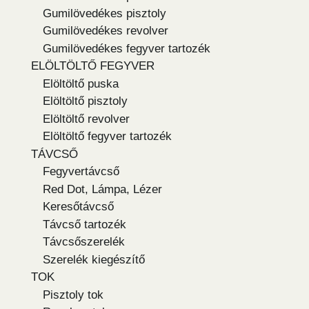
Gumilövedékes pisztoly
Gumilövedékes revolver
Gumilövedékes fegyver tartozék
ELÖLTÖLTŐ FEGYVER
Elöltöltő puska
Elöltöltő pisztoly
Elöltöltő revolver
Elöltöltő fegyver tartozék
TÁVCSŐ
Fegyvertávcső
Red Dot, Lámpa, Lézer
Keresőtávcső
Távcső tartozék
Távcsőszerelék
Szerelék kiegészítő
TOK
Pisztoly tok