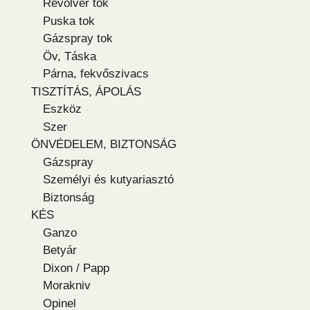
Revolver tok
Puska tok
Gázspray tok
Öv, Táska
Párna, fekvőszivacs
TISZTÍTÁS, ÁPOLÁS
Eszköz
Szer
ÖNVÉDELEM, BIZTONSÁG
Gázspray
Személyi és kutyariasztó
Biztonság
KÉS
Ganzo
Betyár
Dixon / Papp
Morakniv
Opinel