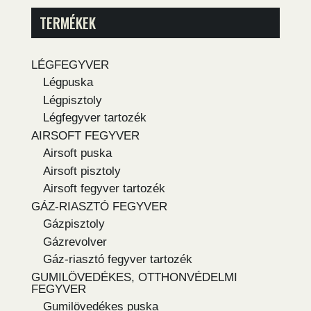
TERMÉKEK
LÉGFEGYVER
Légpuska
Légpisztoly
Légfegyver tartozék
AIRSOFT FEGYVER
Airsoft puska
Airsoft pisztoly
Airsoft fegyver tartozék
GÁZ-RIASZTÓ FEGYVER
Gázpisztoly
Gázrevolver
Gáz-riasztó fegyver tartozék
GUMILÖVEDÉKES, OTTHONVÉDELMI
FEGYVER
Gumilövedékes puska