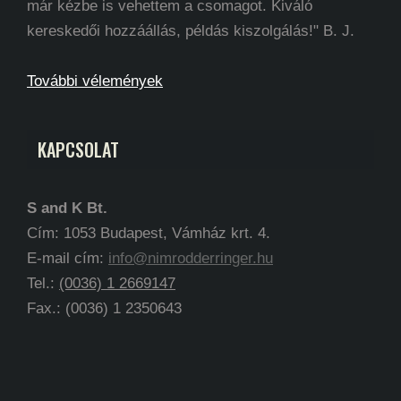
már kézbe is vehettem a csomagot. Kiváló
kereskedői hozzáállás, példás kiszolgálás!" B. J.
További vélemények
KAPCSOLAT
S and K Bt.
Cím: 1053 Budapest, Vámház krt. 4.
E-mail cím:
info@nimrodderringer.hu
Tel.:
(0036) 1 2669147
Fax.: (0036) 1 2350643