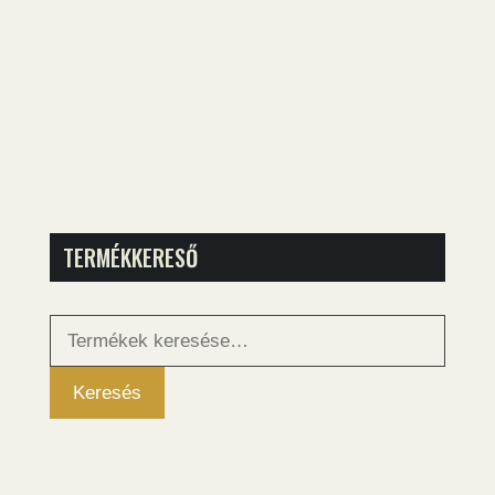
TERMÉKKERESŐ
Keresés
a
következőre:
Keresés