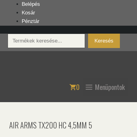
Kilépés
Belépés
a
Kosár
tartalomba
Pénztár
Keresés
Keresés
0
Menüpontok
AIR ARMS TX200 HC 4,5MM 5