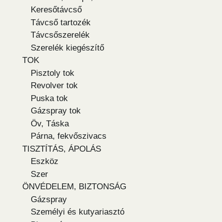
Keresőtávcső
Távcső tartozék
Távcsőszerelék
Szerelék kiegészítő
TOK
Pisztoly tok
Revolver tok
Puska tok
Gázspray tok
Öv, Táska
Párna, fekvőszivacs
TISZTÍTÁS, ÁPOLÁS
Eszköz
Szer
ÖNVÉDELEM, BIZTONSÁG
Gázspray
Személyi és kutyariasztó