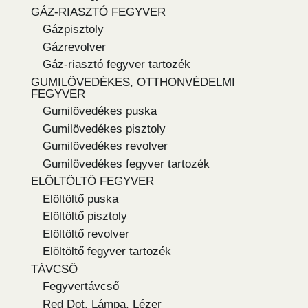
GÁZ-RIASZTÓ FEGYVER
Gázpisztoly
Gázrevolver
Gáz-riasztó fegyver tartozék
GUMILÖVEDÉKES, OTTHONVÉDELMI
FEGYVER
Gumilövedékes puska
Gumilövedékes pisztoly
Gumilövedékes revolver
Gumilövedékes fegyver tartozék
ELÖLTÖLTŐ FEGYVER
Elöltöltő puska
Elöltöltő pisztoly
Elöltöltő revolver
Elöltöltő fegyver tartozék
TÁVCSŐ
Fegyvertávcső
Red Dot, Lámpa, Lézer