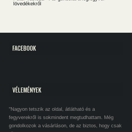
lövedékekről
FACEBOOK
VÉLEMÉNYEK
"Nagyon tetszik az oldal, átlátható és a
fegyverekről is sokmindent megtudhattam. Még
gondolkozok a vásárláson, de az biztos, hogy csak