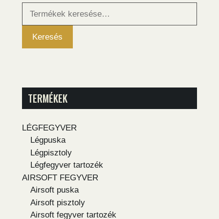
Keresés
a
következőre:
Keresés
TERMÉKEK
LÉGFEGYVER
Légpuska
Légpisztoly
Légfegyver tartozék
AIRSOFT FEGYVER
Airsoft puska
Airsoft pisztoly
Airsoft fegyver tartozék