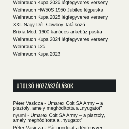
Weihrauch Kupa 2026 légfegyveres verseny
Weihrauch HW50S 1950 Jubilee légpuska
Weihrauch Kupa 2025 légfegyveres verseny
XXI. Nagy Déli Cowboy Találkozó
Brixia Mod. 1600 kanócos arkebúz puska
Weihrauch Kupa 2024 légfegyveres verseny
Weihrauch 125
Weihrauch Kupa 2023
UTOLSÓ HOZZÁSZÓLÁSOK
Péter Vasicza
-
Umarex Colt SA Army – a
pisztoly, amely meghódította a „nyugatot”
nyumi
-
Umarex Colt SA Army – a pisztoly,
amely meghódította a „nyugatot”
Péter Vasicza
-
Pár gondolat a légfegyver