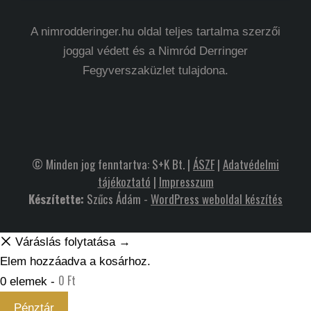
A nimrodderinger.hu oldal teljes tartalma szerzői
joggal védett és a Nimród Derringer
Fegyverszaküzlet tulajdona.
© Minden jog fenntartva: S+K Bt. |
ÁSZF
|
Adatvédelmi
tájékoztató
|
Impresszum
Készítette:
Szűcs Ádám -
WordPress weboldal készítés
Váráslás folytatása →
Elem hozzáadva a kosárhoz.
0
Ft
0 elemek -
Pénztár