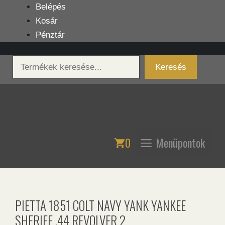
Kilépés
Belépés
a
Kosár
tartalomba
Pénztár
Keresés
Keresés
0
Menüpontok
PIETTA 1851 COLT NAVY YANK YANKEE
SHERIFF .44 REVOLVER 2