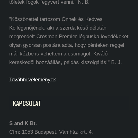
tőletek fogok fegyvert venni." N. B.
"Köszönettel tartozom Önnek és Kedves
Kolléganőjének, aki a szerda késő délután
megrendelt Crosman Premier légpuska lövedékeket
olyan gyorsan postára adta, hogy pénteken reggel
már kézbe is vehettem a csomagot. Kiváló
kereskedői hozzáállás, példás kiszolgálás!" B. J.
További vélemények
KAPCSOLAT
S and K Bt.
Cím: 1053 Budapest, Vámház krt. 4.