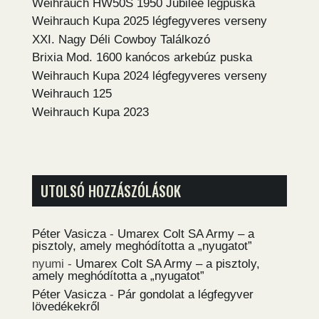
Weihrauch HW50S 1950 Jubilee légpuska
Weihrauch Kupa 2025 légfegyveres verseny
XXI. Nagy Déli Cowboy Találkozó
Brixia Mod. 1600 kanócos arkebúz puska
Weihrauch Kupa 2024 légfegyveres verseny
Weihrauch 125
Weihrauch Kupa 2023
UTOLSÓ HOZZÁSZÓLÁSOK
Péter Vasicza
-
Umarex Colt SA Army – a
pisztoly, amely meghódította a „nyugatot”
nyumi
-
Umarex Colt SA Army – a pisztoly,
amely meghódította a „nyugatot”
Péter Vasicza
-
Pár gondolat a légfegyver
lövedékekről