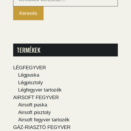
következőre:
Keresés
TERMÉKEK
LÉGFEGYVER
Légpuska
Légpisztoly
Légfegyver tartozék
AIRSOFT FEGYVER
Airsoft puska
Airsoft pisztoly
Airsoft fegyver tartozék
GÁZ-RIASZTÓ FEGYVER