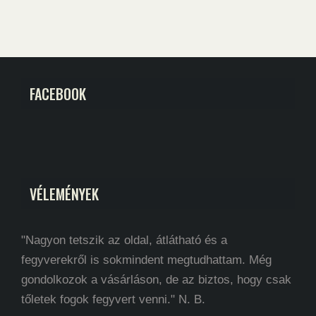
FACEBOOK
VÉLEMÉNYEK
"Nagyon tetszik az oldal, átlátható és a
fegyverekről is sokmindent megtudhattam. Még
gondolkozok a vásárláson, de az biztos, hogy csak
tőletek fogok fegyvert venni." N. B.