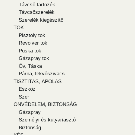
Távcső tartozék
Távcsőszerelék
Szerelék kiegészítő
TOK
Pisztoly tok
Revolver tok
Puska tok
Gázspray tok
Öv, Táska
Párna, fekvőszivacs
TISZTÍTÁS, ÁPOLÁS
Eszköz
Szer
ÖNVÉDELEM, BIZTONSÁG
Gázspray
Személyi és kutyariasztó
Biztonság