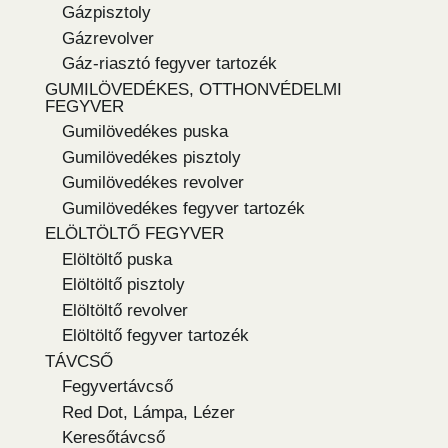
Gázpisztoly
Gázrevolver
Gáz-riasztó fegyver tartozék
GUMILÖVEDÉKES, OTTHONVÉDELMI
FEGYVER
Gumilövedékes puska
Gumilövedékes pisztoly
Gumilövedékes revolver
Gumilövedékes fegyver tartozék
ELÖLTÖLTŐ FEGYVER
Elöltöltő puska
Elöltöltő pisztoly
Elöltöltő revolver
Elöltöltő fegyver tartozék
TÁVCSŐ
Fegyvertávcső
Red Dot, Lámpa, Lézer
Keresőtávcső