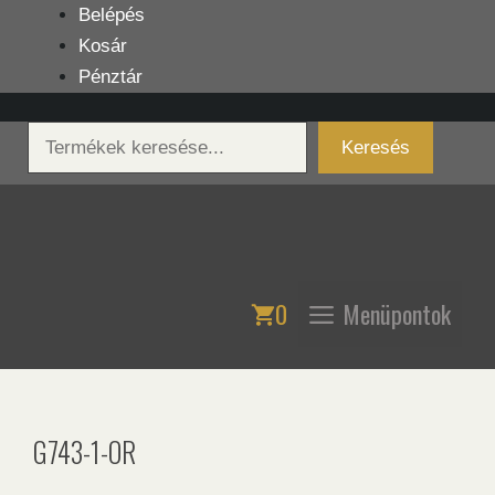
Kilépés
Belépés
a
Kosár
tartalomba
Pénztár
Keresés
Keresés
0
Menüpontok
G743-1-OR