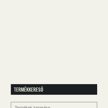
TERMÉKKERESŐ
Keresés
a