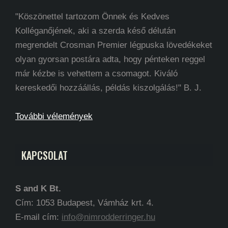
"Köszönettel tartozom Önnek és Kedves
Kolléganőjének, aki a szerda késő délután
megrendelt Crosman Premier légpuska lövedékeket
olyan gyorsan postára adta, hogy pénteken reggel
már kézbe is vehettem a csomagot. Kiváló
kereskedői hozzáállás, példás kiszolgálás!" B. J.
További vélemények
KAPCSOLAT
S and K Bt.
Cím: 1053 Budapest, Vámház krt. 4.
E-mail cím:
info@nimrodderringer.hu