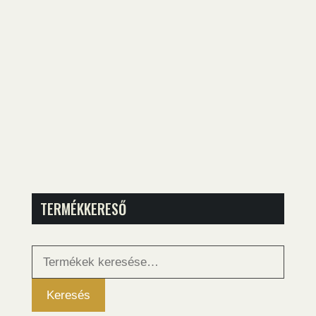
TERMÉKKERESŐ
Keresés
a
következőre:
Keresés