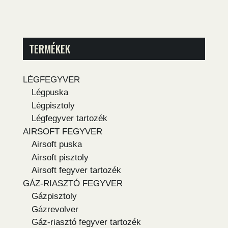
TERMÉKEK
LÉGFEGYVER
Légpuska
Légpisztoly
Légfegyver tartozék
AIRSOFT FEGYVER
Airsoft puska
Airsoft pisztoly
Airsoft fegyver tartozék
GÁZ-RIASZTÓ FEGYVER
Gázpisztoly
Gázrevolver
Gáz-riasztó fegyver tartozék