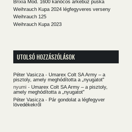
Brixia Mod. 1600 kanócos arkebúz puska
Weihrauch Kupa 2024 légfegyveres verseny
Weihrauch 125
Weihrauch Kupa 2023
UTOLSÓ HOZZÁSZÓLÁSOK
Péter Vasicza
-
Umarex Colt SA Army – a
pisztoly, amely meghódította a „nyugatot”
nyumi
-
Umarex Colt SA Army – a pisztoly,
amely meghódította a „nyugatot”
Péter Vasicza
-
Pár gondolat a légfegyver
lövedékekről