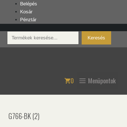
Kilépés
Belépés
a
Kosár
tartalomba
Pénztár
Keresés
Keresés
0
Menüpontok
G766-BK (2)