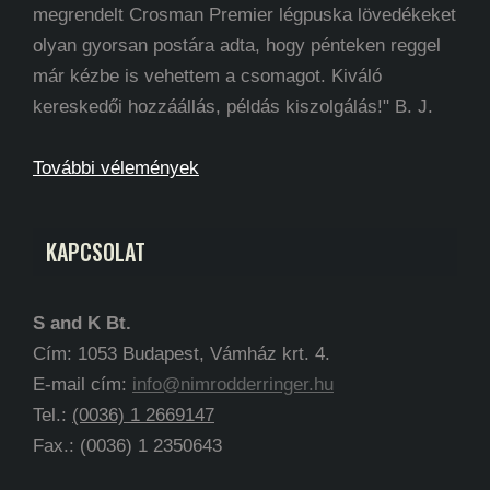
megrendelt Crosman Premier légpuska lövedékeket
olyan gyorsan postára adta, hogy pénteken reggel
már kézbe is vehettem a csomagot. Kiváló
kereskedői hozzáállás, példás kiszolgálás!" B. J.
További vélemények
KAPCSOLAT
S and K Bt.
Cím: 1053 Budapest, Vámház krt. 4.
E-mail cím:
info@nimrodderringer.hu
Tel.:
(0036) 1 2669147
Fax.: (0036) 1 2350643