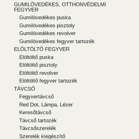
GUMILÖVEDÉKES, OTTHONVÉDELMI
FEGYVER
Gumilövedékes puska
Gumilövedékes pisztoly
Gumilövedékes revolver
Gumilövedékes fegyver tartozék
ELÖLTÖLTŐ FEGYVER
Elöltöltő puska
Elöltöltő pisztoly
Elöltöltő revolver
Elöltöltő fegyver tartozék
TÁVCSŐ
Fegyvertávcső
Red Dot, Lámpa, Lézer
Keresőtávcső
Távcső tartozék
Távcsőszerelék
Szerelék kiegészítő