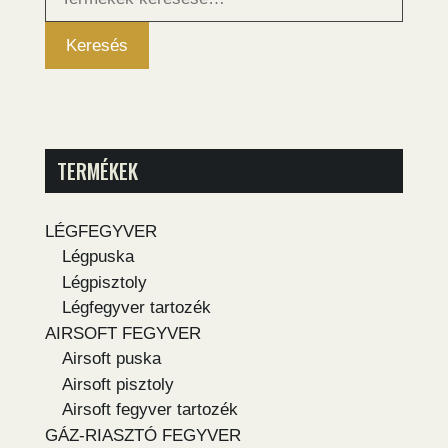
következőre:
Keresés
TERMÉKEK
LÉGFEGYVER
Légpuska
Légpisztoly
Légfegyver tartozék
AIRSOFT FEGYVER
Airsoft puska
Airsoft pisztoly
Airsoft fegyver tartozék
GÁZ-RIASZTÓ FEGYVER