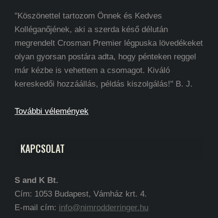
"Köszönettel tartozom Önnek és Kedves
Kolléganőjének, aki a szerda késő délután
megrendelt Crosman Premier légpuska lövedékeket
olyan gyorsan postára adta, hogy pénteken reggel
már kézbe is vehettem a csomagot. Kiváló
kereskedői hozzáállás, példás kiszolgálás!" B. J.
További vélemények
KAPCSOLAT
S and K Bt.
Cím: 1053 Budapest, Vámház krt. 4.
E-mail cím:
info@nimrodderringer.hu