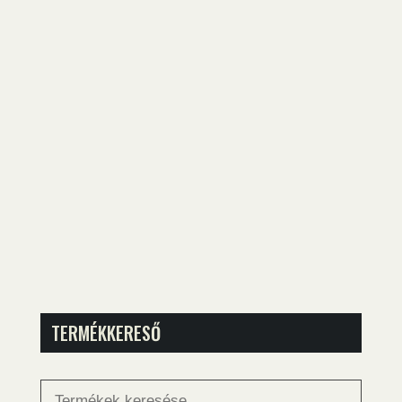
TERMÉKKERESŐ
Keresés
a