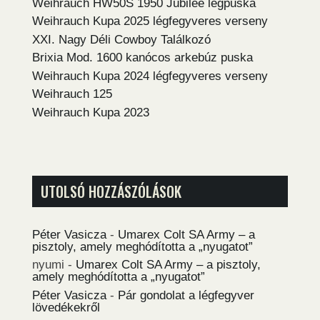
Weihrauch HW50S 1950 Jubilee légpuska
Weihrauch Kupa 2025 légfegyveres verseny
XXI. Nagy Déli Cowboy Találkozó
Brixia Mod. 1600 kanócos arkebúz puska
Weihrauch Kupa 2024 légfegyveres verseny
Weihrauch 125
Weihrauch Kupa 2023
UTOLSÓ HOZZÁSZÓLÁSOK
Péter Vasicza
-
Umarex Colt SA Army – a
pisztoly, amely meghódította a „nyugatot”
nyumi
-
Umarex Colt SA Army – a pisztoly,
amely meghódította a „nyugatot”
Péter Vasicza
-
Pár gondolat a légfegyver
lövedékekről