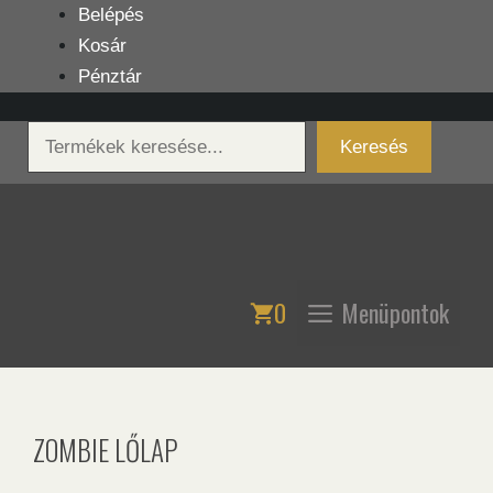
Kilépés
Belépés
a
Kosár
tartalomba
Pénztár
Keresés
Keresés
0
Menüpontok
ZOMBIE LŐLAP