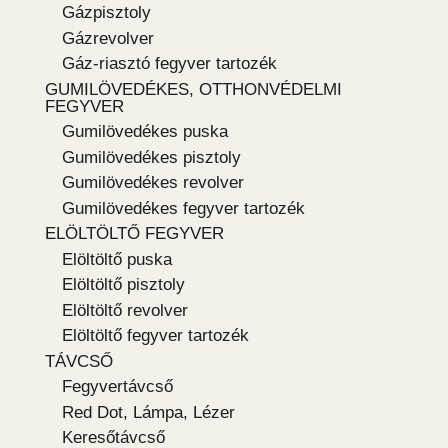
Gázpisztoly
Gázrevolver
Gáz-riasztó fegyver tartozék
GUMILÖVEDÉKES, OTTHONVÉDELMI
FEGYVER
Gumilövedékes puska
Gumilövedékes pisztoly
Gumilövedékes revolver
Gumilövedékes fegyver tartozék
ELÖLTÖLTŐ FEGYVER
Elöltöltő puska
Elöltöltő pisztoly
Elöltöltő revolver
Elöltöltő fegyver tartozék
TÁVCSŐ
Fegyvertávcső
Red Dot, Lámpa, Lézer
Keresőtávcső