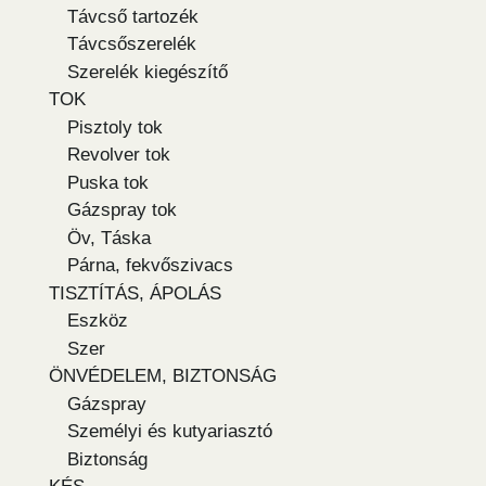
Távcső tartozék
Távcsőszerelék
Szerelék kiegészítő
TOK
Pisztoly tok
Revolver tok
Puska tok
Gázspray tok
Öv, Táska
Párna, fekvőszivacs
TISZTÍTÁS, ÁPOLÁS
Eszköz
Szer
ÖNVÉDELEM, BIZTONSÁG
Gázspray
Személyi és kutyariasztó
Biztonság