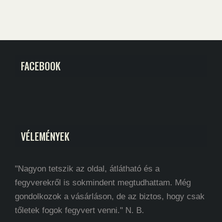
FACEBOOK
VÉLEMÉNYEK
"Nagyon tetszik az oldal, átlátható és a
fegyverekről is sokmindent megtudhattam. Még
gondolkozok a vásárláson, de az biztos, hogy csak
tőletek fogok fegyvert venni." N. B.