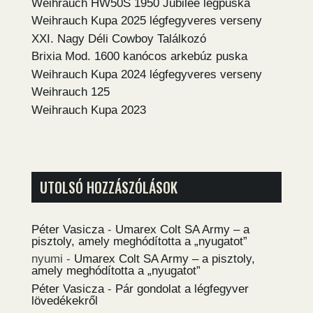
Weihrauch HW50S 1950 Jubilee légpuska
Weihrauch Kupa 2025 légfegyveres verseny
XXI. Nagy Déli Cowboy Találkozó
Brixia Mod. 1600 kanócos arkebúz puska
Weihrauch Kupa 2024 légfegyveres verseny
Weihrauch 125
Weihrauch Kupa 2023
UTOLSÓ HOZZÁSZÓLÁSOK
Péter Vasicza
-
Umarex Colt SA Army – a
pisztoly, amely meghódította a „nyugatot”
nyumi
-
Umarex Colt SA Army – a pisztoly,
amely meghódította a „nyugatot”
Péter Vasicza
-
Pár gondolat a légfegyver
lövedékekről