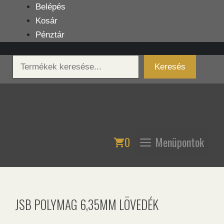
Kilépés
Belépés
a
Kosár
tartalomba
Pénztár
Keresés
Keresés
0
Menüpontok
JSB POLYMAG 6,35MM LÖVEDÉK