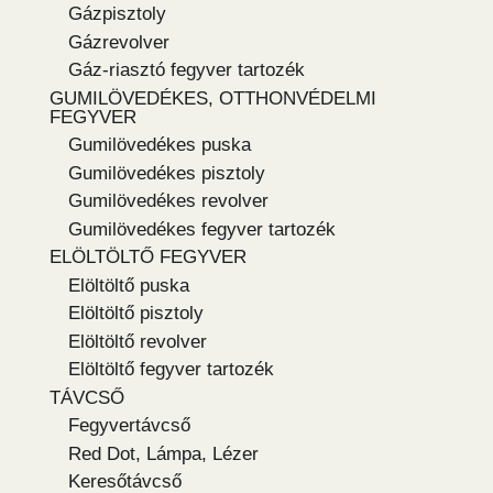
Gázpisztoly
Gázrevolver
Gáz-riasztó fegyver tartozék
GUMILÖVEDÉKES, OTTHONVÉDELMI
FEGYVER
Gumilövedékes puska
Gumilövedékes pisztoly
Gumilövedékes revolver
Gumilövedékes fegyver tartozék
ELÖLTÖLTŐ FEGYVER
Elöltöltő puska
Elöltöltő pisztoly
Elöltöltő revolver
Elöltöltő fegyver tartozék
TÁVCSŐ
Fegyvertávcső
Red Dot, Lámpa, Lézer
Keresőtávcső