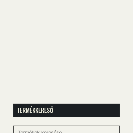
TERMÉKKERESŐ
Keresés
a