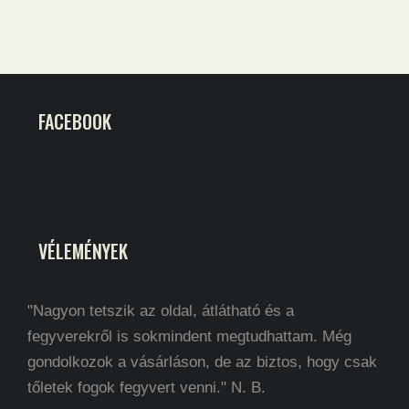
FACEBOOK
VÉLEMÉNYEK
"Nagyon tetszik az oldal, átlátható és a
fegyverekről is sokmindent megtudhattam. Még
gondolkozok a vásárláson, de az biztos, hogy csak
tőletek fogok fegyvert venni." N. B.