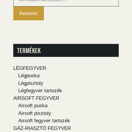
következőre:
Keresés
TERMÉKEK
LÉGFEGYVER
Légpuska
Légpisztoly
Légfegyver tartozék
AIRSOFT FEGYVER
Airsoft puska
Airsoft pisztoly
Airsoft fegyver tartozék
GÁZ-RIASZTÓ FEGYVER