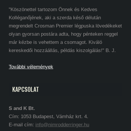
"Köszönettel tartozom Önnek és Kedves
Kolléganőjének, aki a szerda késő délután
megrendelt Crosman Premier légpuska lövedékeket
olyan gyorsan postára adta, hogy pénteken reggel
már kézbe is vehettem a csomagot. Kiváló
kereskedői hozzáállás, példás kiszolgálás!" B. J.
További vélemények
KAPCSOLAT
S and K Bt.
Cím: 1053 Budapest, Vámház krt. 4.
E-mail cím:
info@nimrodderringer.hu