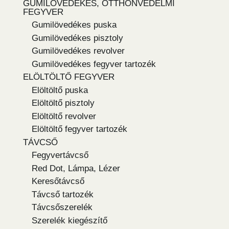
GUMILÖVEDÉKES, OTTHONVÉDELMI
FEGYVER
Gumilövedékes puska
Gumilövedékes pisztoly
Gumilövedékes revolver
Gumilövedékes fegyver tartozék
ELÖLTÖLTŐ FEGYVER
Elöltöltő puska
Elöltöltő pisztoly
Elöltöltő revolver
Elöltöltő fegyver tartozék
TÁVCSŐ
Fegyvertávcső
Red Dot, Lámpa, Lézer
Keresőtávcső
Távcső tartozék
Távcsőszerelék
Szerelék kiegészítő