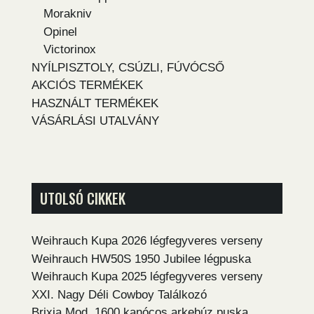
Morakniv
Opinel
Victorinox
NYÍLPISZTOLY, CSÚZLI, FÚVÓCSŐ
AKCIÓS TERMÉKEK
HASZNÁLT TERMÉKEK
VÁSÁRLÁSI UTALVÁNY
UTOLSÓ CIKKEK
Weihrauch Kupa 2026 légfegyveres verseny
Weihrauch HW50S 1950 Jubilee légpuska
Weihrauch Kupa 2025 légfegyveres verseny
XXI. Nagy Déli Cowboy Találkozó
Brixia Mod. 1600 kanócos arkebúz puska