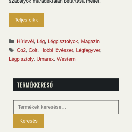
szabályok maradéktalan betartása mellet.
Teljes cikk
Kategória
Hírlevél
,
Lég
,
Légpisztolyok
,
Magazin
Címkék
Co2
,
Colt
,
Hobbi lövészet
,
Légfegyver
,
Légpisztoly
,
Umarex
,
Western
TERMÉKKERESŐ
Keresés
a
következőre:
Keresés