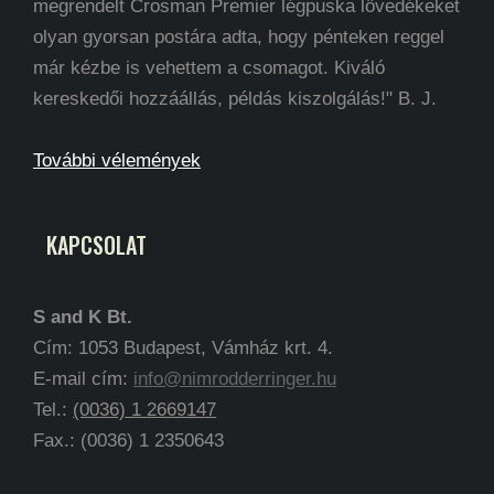
megrendelt Crosman Premier légpuska lövedékeket
olyan gyorsan postára adta, hogy pénteken reggel
már kézbe is vehettem a csomagot. Kiváló
kereskedői hozzáállás, példás kiszolgálás!" B. J.
További vélemények
KAPCSOLAT
S and K Bt.
Cím: 1053 Budapest, Vámház krt. 4.
E-mail cím:
info@nimrodderringer.hu
Tel.:
(0036) 1 2669147
Fax.: (0036) 1 2350643