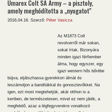
Umarex Colt SA Army – a pisztoly,
amely meghódította a „nyugatot”
2016.04.16.
Szerző:
Péter Vasicza
Az M1873 Colt
revolverről már sokan,
sokat írtak. Bizonyára
minden igazi férfiember
álma, hogy egyszer, egy
igazi western hős bőrébe
bújva, eljátszhassa gyerekkori álmát és
leszámoljon a banditákkal és gonosztevőkkel. Na
igen, ezt most megtehetjük, akár otthon is a
kertben, de természetesen, mivel ez nem játék, a
megfelelő, azaz a légfegyverekre vonatkozó