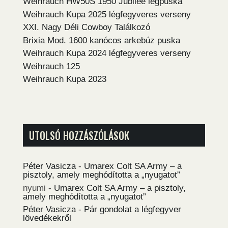
Weihrauch HW50S 1950 Jubilee légpuska
Weihrauch Kupa 2025 légfegyveres verseny
XXI. Nagy Déli Cowboy Találkozó
Brixia Mod. 1600 kanócos arkebúz puska
Weihrauch Kupa 2024 légfegyveres verseny
Weihrauch 125
Weihrauch Kupa 2023
UTOLSÓ HOZZÁSZÓLÁSOK
Péter Vasicza
-
Umarex Colt SA Army – a
pisztoly, amely meghódította a „nyugatot”
nyumi
-
Umarex Colt SA Army – a pisztoly,
amely meghódította a „nyugatot”
Péter Vasicza
-
Pár gondolat a légfegyver
lövedékekről