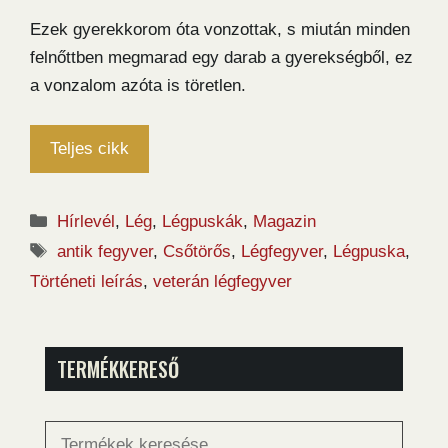
Ezek gyerekkorom óta vonzottak, s miután minden
felnőttben megmarad egy darab a gyerekségből, ez
a vonzalom azóta is töretlen.
Teljes cikk
Kategória
Hírlevél
,
Lég
,
Légpuskák
,
Magazin
Címkék
antik fegyver
,
Csőtörős
,
Légfegyver
,
Légpuska
,
Történeti leírás
,
veterán légfegyver
TERMÉKKERESŐ
Keresés
a