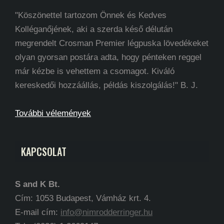
"Köszönettel tartozom Önnek és Kedves
Kolléganőjének, aki a szerda késő délután
megrendelt Crosman Premier légpuska lövedékeket
olyan gyorsan postára adta, hogy pénteken reggel
már kézbe is vehettem a csomagot. Kiváló
kereskedői hozzáállás, példás kiszolgálás!" B. J.
További vélemények
KAPCSOLAT
S and K Bt.
Cím: 1053 Budapest, Vámház krt. 4.
E-mail cím:
info@nimrodderringer.hu