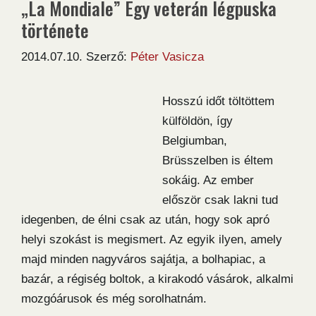
„La Mondiale” Egy veterán légpuska
története
2014.07.10.
Szerző:
Péter Vasicza
Hosszú időt töltöttem
külföldön, így
Belgiumban,
Brüsszelben is éltem
sokáig. Az ember
először csak lakni tud
idegenben, de élni csak az után, hogy sok apró
helyi szokást is megismert. Az egyik ilyen, amely
majd minden nagyváros sajátja, a bolhapiac, a
bazár, a régiség boltok, a kirakodó vásárok, alkalmi
mozgóárusok és még sorolhatnám.