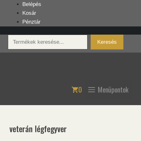
Kilépés
Belépés
a
Kosár
tartalomba
Pénztár
Keresés
Keresés
0
Menüpontok
veterán légfegyver