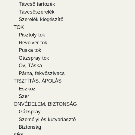
Távcső tartozék
Távcsőszerelék
Szerelék kiegészítő
TOK
Pisztoly tok
Revolver tok
Puska tok
Gázspray tok
Öv, Táska
Párna, fekvőszivacs
TISZTÍTÁS, ÁPOLÁS
Eszköz
Szer
ÖNVÉDELEM, BIZTONSÁG
Gázspray
Személyi és kutyariasztó
Biztonság
KÉS