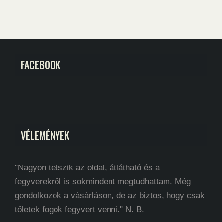
FACEBOOK
VÉLEMÉNYEK
"Nagyon tetszik az oldal, átlátható és a
fegyverekről is sokmindent megtudhattam. Még
gondolkozok a vásárláson, de az biztos, hogy csak
tőletek fogok fegyvert venni." N. B.