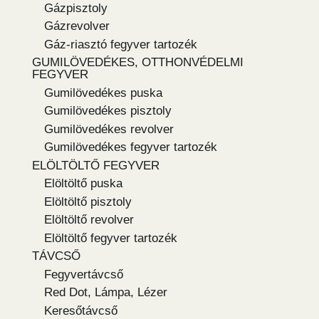
Gázpisztoly
Gázrevolver
Gáz-riasztó fegyver tartozék
GUMILÖVEDÉKES, OTTHONVÉDELMI
FEGYVER
Gumilövedékes puska
Gumilövedékes pisztoly
Gumilövedékes revolver
Gumilövedékes fegyver tartozék
ELÖLTÖLTŐ FEGYVER
Elöltöltő puska
Elöltöltő pisztoly
Elöltöltő revolver
Elöltöltő fegyver tartozék
TÁVCSŐ
Fegyvertávcső
Red Dot, Lámpa, Lézer
Keresőtávcső