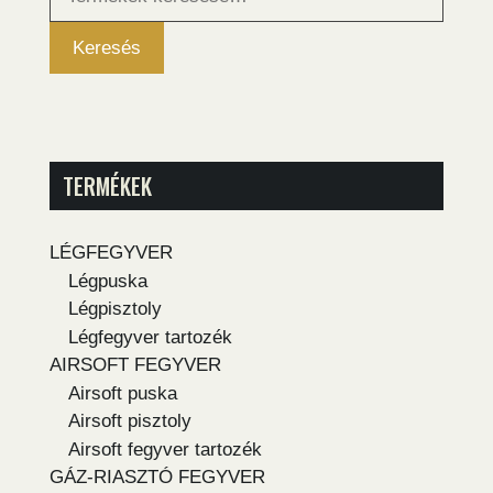
következőre:
Keresés
TERMÉKEK
LÉGFEGYVER
Légpuska
Légpisztoly
Légfegyver tartozék
AIRSOFT FEGYVER
Airsoft puska
Airsoft pisztoly
Airsoft fegyver tartozék
GÁZ-RIASZTÓ FEGYVER