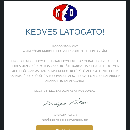
KEDVES LÁTOGATÓ!
KÖSZÖNTÖM ÖNT
A NIMRÓD-DERRINGER FEGYVERSZAKÜZLET HONLAPJÁN!
ENGEDJE MEG, HOGY FELHÍVJAM FIGYELMÉT: AZ OLDAL FEGYVEREKKEL
FOGLAKOZIK. KÉREM, CSAK AKKOR LÁTOGASSA, HA KIFEJEZETTEN ILYEN
JELLEGŰ SZAKMAI TARTALMAT KERES. BELÉPÉSÉVEL KIJELENTI, HOGY
SZAKMAI ÉRDEKLŐDŐ, ÉS TUDOMÁSUL VESZI, HOGY EGYES OLDALAINKON
ÁRAKKAL IS TALÁLKOZHAT.
MEGTISZTELŐ LÁTOGATÁSÁT KÖSZÖNVE:
VASICZA PÉTER
Nimród-Derringer Fegyverszaküzlet