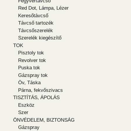
Fegyvertávcső
Red Dot, Lámpa, Lézer
Keresőtávcső
Távcső tartozék
Távcsőszerelék
Szerelék kiegészítő
TOK
Pisztoly tok
Revolver tok
Puska tok
Gázspray tok
Öv, Táska
Párna, fekvőszivacs
TISZTÍTÁS, ÁPOLÁS
Eszköz
Szer
ÖNVÉDELEM, BIZTONSÁG
Gázspray