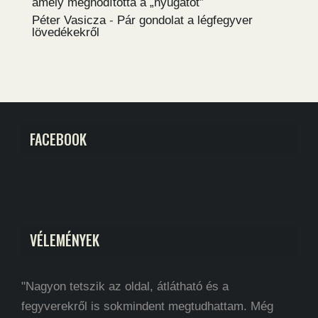
amely meghódította a „nyugatot”
Péter Vasicza
-
Pár gondolat a légfegyver
lövedékekről
FACEBOOK
VÉLEMÉNYEK
"Nagyon tetszik az oldal, átlátható és a
fegyverekről is sokmindent megtudhattam. Még