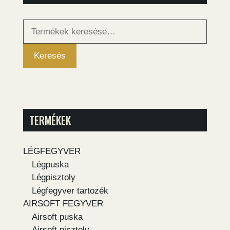
Keresés
a
következőre:
Keresés
TERMÉKEK
LÉGFEGYVER
Légpuska
Légpisztoly
Légfegyver tartozék
AIRSOFT FEGYVER
Airsoft puska
Airsoft pisztoly