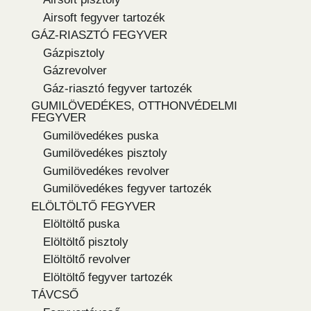
Airsoft fegyver tartozék
GÁZ-RIASZTÓ FEGYVER
Gázpisztoly
Gázrevolver
Gáz-riasztó fegyver tartozék
GUMILÖVEDÉKES, OTTHONVÉDELMI
FEGYVER
Gumilövedékes puska
Gumilövedékes pisztoly
Gumilövedékes revolver
Gumilövedékes fegyver tartozék
ELÖLTÖLTŐ FEGYVER
Elöltöltő puska
Elöltöltő pisztoly
Elöltöltő revolver
Elöltöltő fegyver tartozék
TÁVCSŐ