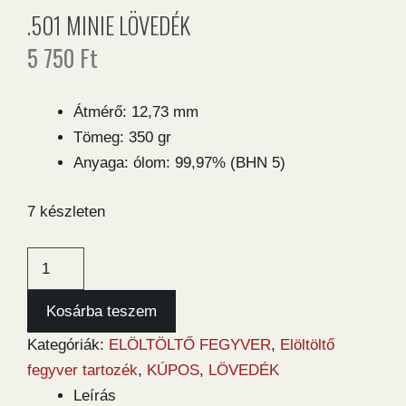
.501 MINIE LÖVEDÉK
5 750
Ft
Átmérő: 12,73 mm
Tömeg: 350 gr
Anyaga: ólom: 99,97% (BHN 5)
7 készleten
.501
Minie
lövedék
Kosárba teszem
mennyiség
Kategóriák:
ELÖLTÖLTŐ FEGYVER
,
Elöltöltő
fegyver tartozék
,
KÚPOS
,
LÖVEDÉK
Leírás