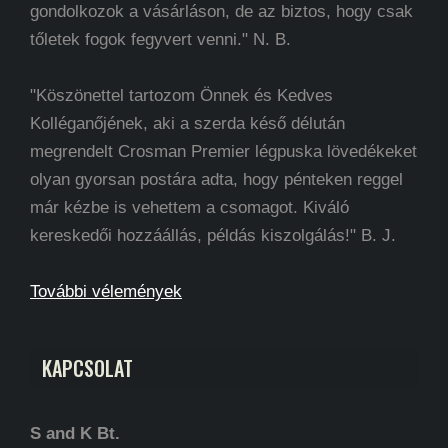
gondolkozok a vásárláson, de az biztos, hogy csak
tőletek fogok fegyvert venni." N. B.
"Köszönettel tartozom Önnek és Kedves
Kolléganőjének, aki a szerda késő délután
megrendelt Crosman Premier légpuska lövedékeket
olyan gyorsan postára adta, hogy pénteken reggel
már kézbe is vehettem a csomagot. Kiváló
kereskedői hozzáállás, példás kiszolgálás!" B. J.
További vélemények
KAPCSOLAT
S and K Bt.