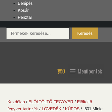
Kilépés
Belépés
a
Kosár
tartalomba
Pénztár
Keresés
Keresés
0
Menüpontok
Kezdőlap
/
ELÖLTÖLTŐ FEGYVER
/
Elöltöltő
fegyver tartozék
/
LÖVEDÉK
/
KÚPOS
/ .501 Minie