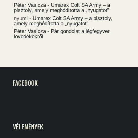
Péter Vasicza
-
Umarex Colt SA Army – a
pisztoly, amely meghódította a „nyugatot”
nyumi
-
Umarex Colt SA Army – a pisztoly,
amely meghódította a „nyugatot”
Péter Vasicza
-
Pár gondolat a légfegyver
lövedékekről
FACEBOOK
VÉLEMÉNYEK