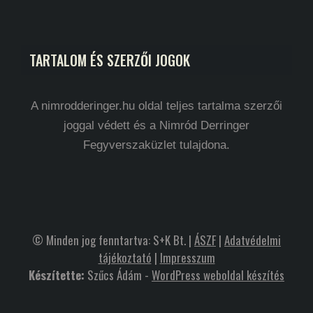
TARTALOM ÉS SZERZŐI JOGOK
A nimrodderinger.hu oldal teljes tartalma szerzői
joggal védett és a Nimród Derringer
Fegyverszaküzlet tulajdona.
© Minden jog fenntartva: S+K Bt. |
ÁSZF
|
Adatvédelmi
tájékoztató
|
Impresszum
Készítette:
Szűcs Ádám -
WordPress weboldal készítés