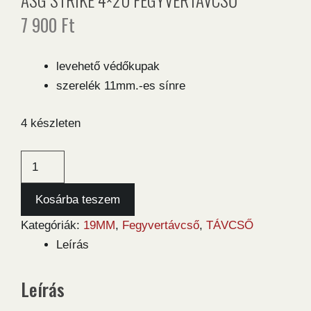
7 900
Ft
levehető védőkupak
szerelék 11mm.-es sínre
4 készleten
ASG
Strike
4x20
Kosárba teszem
fegyvertávcső
Kategóriák:
19MM
,
Fegyvertávcső
,
TÁVCSŐ
mennyiség
Leírás
Leírás