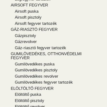
AIRSOFT FEGYVER
Airsoft puska
Airsoft pisztoly
Airsoft fegyver tartozék
GÁZ-RIASZTÓ FEGYVER
Gázpisztoly
Gázrevolver
Gáz-riasztó fegyver tartozék
GUMILÖVEDÉKES, OTTHONVÉDELMI
FEGYVER
Gumilövedékes puska
Gumilövedékes pisztoly
Gumilövedékes revolver
Gumilövedékes fegyver tartozék
ELÖLTÖLTŐ FEGYVER
Elöltöltő puska
Elöltöltő pisztoly
Elöltöltő revolver