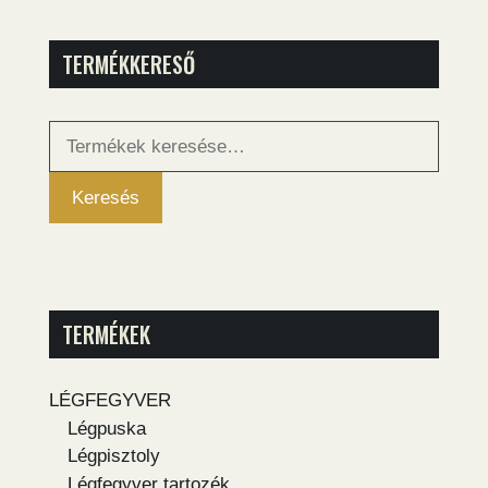
TERMÉKKERESŐ
Keresés
a
következőre:
Keresés
TERMÉKEK
LÉGFEGYVER
Légpuska
Légpisztoly
Légfegyver tartozék