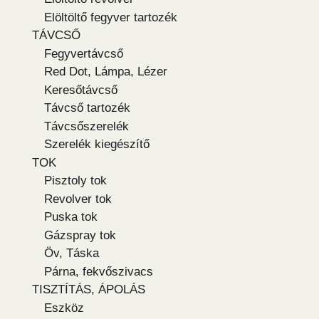
Elöltöltő fegyver tartozék
TÁVCSŐ
Fegyvertávcső
Red Dot, Lámpa, Lézer
Keresőtávcső
Távcső tartozék
Távcsőszerelék
Szerelék kiegészítő
TOK
Pisztoly tok
Revolver tok
Puska tok
Gázspray tok
Öv, Táska
Párna, fekvőszivacs
TISZTÍTÁS, ÁPOLÁS
Eszköz