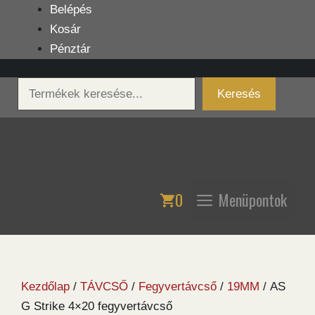
Kilépés
Belépés
a
Kosár
tartalomba
Pénztár
Keresés
Keresés
0
Menüpontok
Kezdőlap
/
TÁVCSŐ
/
Fegyvertávcső
/
19MM
/ AS
G Strike 4×20 fegyvertávcső