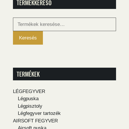
TERMÉKKERESŐ
Keresés
a
következőre:
Keresés
TERMÉKEK
LÉGFEGYVER
Légpuska
Légpisztoly
Légfegyver tartozék
AIRSOFT FEGYVER
Airsoft puska