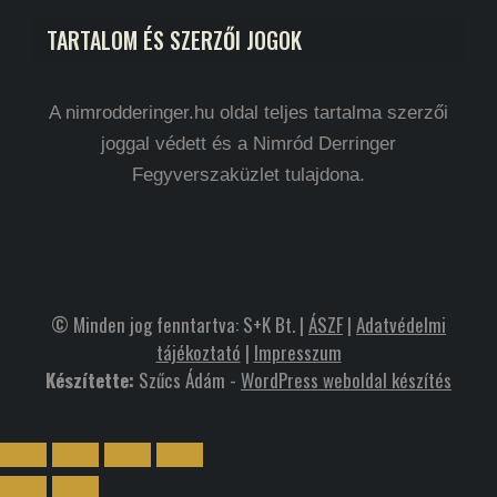
TARTALOM ÉS SZERZŐI JOGOK
A nimrodderinger.hu oldal teljes tartalma szerzői
joggal védett és a Nimród Derringer
Fegyverszaküzlet tulajdona.
© Minden jog fenntartva: S+K Bt. |
ÁSZF
|
Adatvédelmi
tájékoztató
|
Impresszum
Készítette:
Szűcs Ádám -
WordPress weboldal készítés