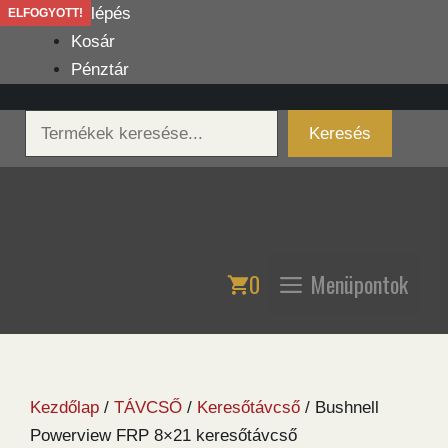
Kilépés
Belépés
ELFOGYOTT!
a
Kosár
tartalomba
Pénztár
Keresés
Keresés
0
Menüpontok
Kezdőlap
/
TÁVCSŐ
/
Keresőtávcső
/ Bushnell
Powerview FRP 8×21 keresőtávcső