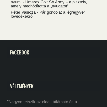
nyumi
-
Umarex Colt SA Army – a pisztoly,
amely meghódította a „nyugatot”
Péter Vasicza
-
Pár gondolat a légfegyver
lövedékekről
FACEBOOK
VÉLEMÉNYEK
"Nagyon tetszik az oldal, átlátható és a