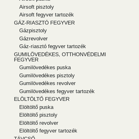
Airsoft pisztoly
Airsoft fegyver tartozék
GÁZ-RIASZTÓ FEGYVER
Gázpisztoly
Gázrevolver
Gáz-riasztó fegyver tartozék
GUMILÖVEDÉKES, OTTHONVÉDELMI
FEGYVER
Gumilövedékes puska
Gumilövedékes pisztoly
Gumilövedékes revolver
Gumilövedékes fegyver tartozék
ELÖLTÖLTŐ FEGYVER
Elöltöltő puska
Elöltöltő pisztoly
Elöltöltő revolver
Elöltöltő fegyver tartozék
TÁVCSŐ