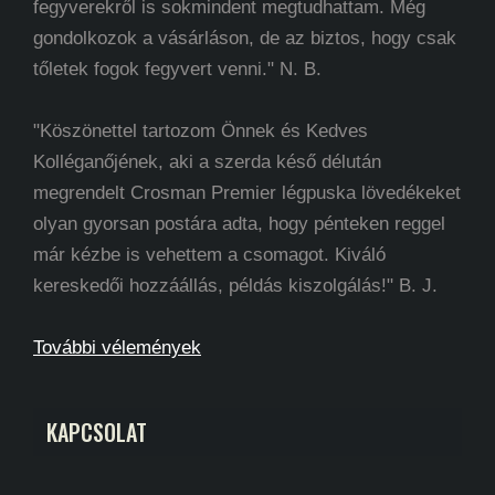
fegyverekről is sokmindent megtudhattam. Még
gondolkozok a vásárláson, de az biztos, hogy csak
tőletek fogok fegyvert venni." N. B.
"Köszönettel tartozom Önnek és Kedves
Kolléganőjének, aki a szerda késő délután
megrendelt Crosman Premier légpuska lövedékeket
olyan gyorsan postára adta, hogy pénteken reggel
már kézbe is vehettem a csomagot. Kiváló
kereskedői hozzáállás, példás kiszolgálás!" B. J.
További vélemények
KAPCSOLAT