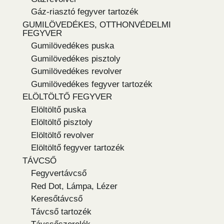
Gáz-riasztó fegyver tartozék
GUMILÖVEDÉKES, OTTHONVÉDELMI
FEGYVER
Gumilövedékes puska
Gumilövedékes pisztoly
Gumilövedékes revolver
Gumilövedékes fegyver tartozék
ELÖLTÖLTŐ FEGYVER
Elöltöltő puska
Elöltöltő pisztoly
Elöltöltő revolver
Elöltöltő fegyver tartozék
TÁVCSŐ
Fegyvertávcső
Red Dot, Lámpa, Lézer
Keresőtávcső
Távcső tartozék