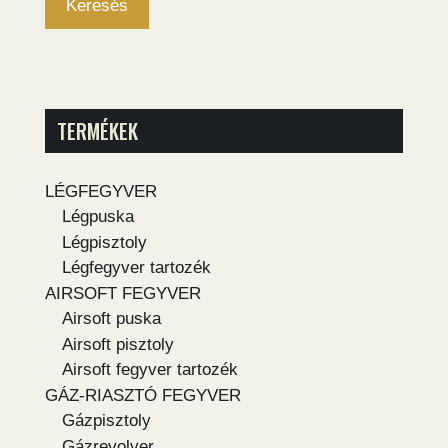
Keresés
TERMÉKEK
LÉGFEGYVER
Légpuska
Légpisztoly
Légfegyver tartozék
AIRSOFT FEGYVER
Airsoft puska
Airsoft pisztoly
Airsoft fegyver tartozék
GÁZ-RIASZTÓ FEGYVER
Gázpisztoly
Gázrevolver