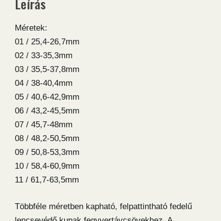
Leírás
lencsevédő
kupak
Méretek:
mennyiség
01 / 25,4-26,7mm
02 / 33-35,3mm
03 / 35,5-37,8mm
04 / 38-40,4mm
05 / 40,6-42,9mm
06 / 43,2-45,5mm
07 / 45,7-48mm
08 / 48,2-50,5mm
09 / 50,8-53,3mm
10 / 58,4-60,9mm
11 / 61,7-63,5mm
Többféle méretben kapható, felpattintható fedelű
lencsevédő kupak fegyvertávcsövekhez. A