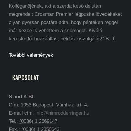
Kolléganőjének, aki a szerda késő délután
megrendelt Crosman Premier légpuska lövedékeket
olyan gyorsan postára adta, hogy pénteken reggel
már kézbe is vehettem a csomagot. Kiváló
kereskedői hozzáállás, példás kiszolgálás!" B. J.
További vélemények
KAPCSOLAT
S and K Bt.
Cím: 1053 Budapest, Vámház krt. 4.
E-mail cím:
info@nimrodderringer.hu
Tel.:
(0036) 1 2669147
Fax.: (0036) 1 2350643