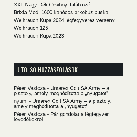
XXI. Nagy Déli Cowboy Találkozó
Brixia Mod. 1600 kanócos arkebúz puska
Weihrauch Kupa 2024 légfegyveres verseny
Weihrauch 125
Weihrauch Kupa 2023
UTOLSÓ HOZZÁSZÓLÁSOK
Péter Vasicza
-
Umarex Colt SA Army – a
pisztoly, amely meghódította a „nyugatot”
nyumi
-
Umarex Colt SA Army – a pisztoly,
amely meghódította a „nyugatot”
Péter Vasicza
-
Pár gondolat a légfegyver
lövedékekről