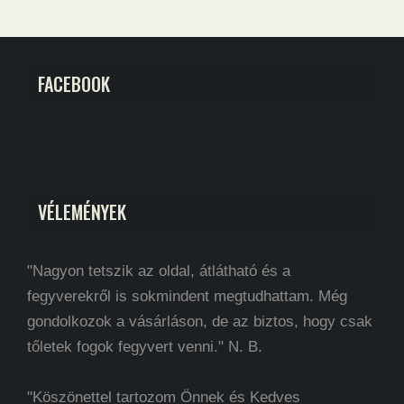
FACEBOOK
VÉLEMÉNYEK
"Nagyon tetszik az oldal, átlátható és a
fegyverekről is sokmindent megtudhattam. Még
gondolkozok a vásárláson, de az biztos, hogy csak
tőletek fogok fegyvert venni." N. B.
"Köszönettel tartozom Önnek és Kedves