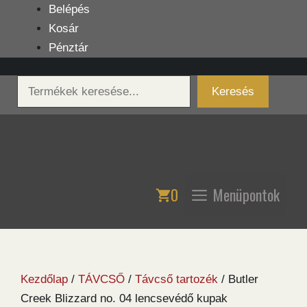
Kilépés
Belépés
a
Kosár
tartalomba
Pénztár
Keresés
Keresés
0
Menüpontok
Kezdőlap
/
TÁVCSŐ
/
Távcső tartozék
/ Butler
Creek Blizzard no. 04 lencsevédő kupak