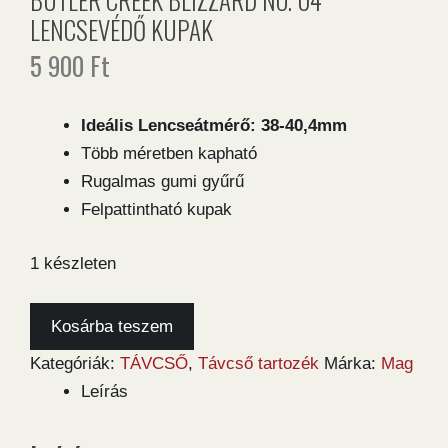
LENCSEVÉDŐ KUPAK
5 900
Ft
Ideális Lencseátmérő: 38-40,4mm
Több méretben kapható
Rugalmas gumi gyűrű
Felpattintható kupak
1 készleten
Butler
Kosárba teszem
Creek
Kategóriák:
TÁVCSŐ
,
Távcső tartozék
Márka:
Mag
Blizzard
Leírás
no.
04