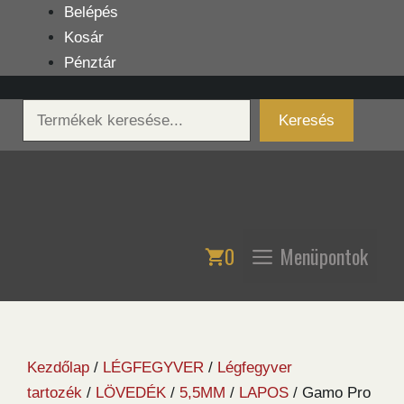
Kilépés
Belépés
a
Kosár
tartalomba
Pénztár
Keresés
Keresés
0
Menüpontok
Kezdőlap
/
LÉGFEGYVER
/
Légfegyver
tartozék
/
LÖVEDÉK
/
5,5MM
/
LAPOS
/ Gamo Pro