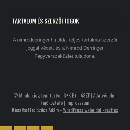
TARTALOM ÉS SZERZŐI JOGOK
A nimrodderinger.hu oldal teljes tartalma szerzői
joggal védett és a Nimród Derringer
Fegyverszaküzlet tulajdona.
© Minden jog fenntartva: S+K Bt. |
ÁSZF
|
Adatvédelmi
tájékoztató
|
Impresszum
Készítette:
Szűcs Ádám -
WordPress weboldal készítés