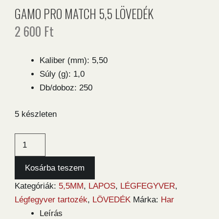
GAMO PRO MATCH 5,5 LÖVEDÉK
2 600
Ft
Kaliber (mm): 5,50
Súly (g): 1,0
Db/doboz: 250
5 készleten
Gamo
Pro
Match
Kosárba teszem
5,5
Kategóriák:
5,5MM
,
LAPOS
,
LÉGFEGYVER
,
lövedék
Légfegyver tartozék
,
LÖVEDÉK
Márka:
Har
mennyiség
Leírás