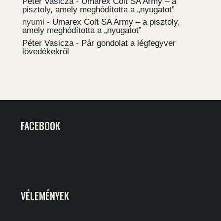
Péter Vasicza
-
Umarex Colt SA Army – a
pisztoly, amely meghódította a „nyugatot”
nyumi
-
Umarex Colt SA Army – a pisztoly,
amely meghódította a „nyugatot”
Péter Vasicza
-
Pár gondolat a légfegyver
lövedékekről
FACEBOOK
VÉLEMÉNYEK