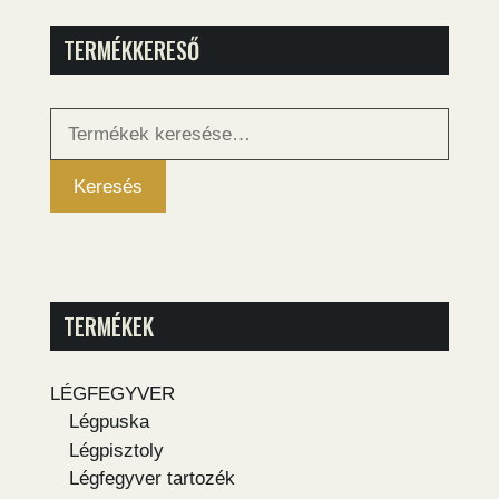
TERMÉKKERESŐ
Keresés
a
következőre:
Keresés
TERMÉKEK
LÉGFEGYVER
Légpuska
Légpisztoly
Légfegyver tartozék