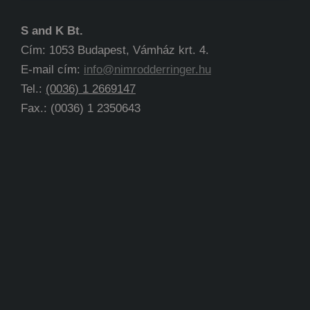
S and K Bt.
Cím: 1053 Budapest, Vámház krt. 4.
E-mail cím:
info@nimrodderringer.hu
Tel.:
(0036) 1 2669147
Fax.: (0036) 1 2350643