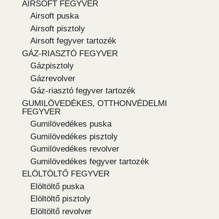
AIRSOFT FEGYVER
Airsoft puska
Airsoft pisztoly
Airsoft fegyver tartozék
GÁZ-RIASZTÓ FEGYVER
Gázpisztoly
Gázrevolver
Gáz-riasztó fegyver tartozék
GUMILÖVEDÉKES, OTTHONVÉDELMI
FEGYVER
Gumilövedékes puska
Gumilövedékes pisztoly
Gumilövedékes revolver
Gumilövedékes fegyver tartozék
ELÖLTÖLTŐ FEGYVER
Elöltöltő puska
Elöltöltő pisztoly
Elöltöltő revolver