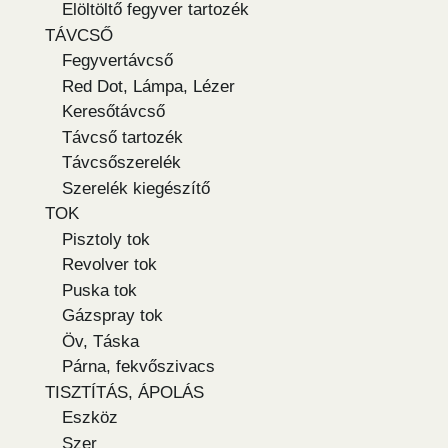
Elöltöltő fegyver tartozék
TÁVCSŐ
Fegyvertávcső
Red Dot, Lámpa, Lézer
Keresőtávcső
Távcső tartozék
Távcsőszerelék
Szerelék kiegészítő
TOK
Pisztoly tok
Revolver tok
Puska tok
Gázspray tok
Öv, Táska
Párna, fekvőszivacs
TISZTÍTÁS, ÁPOLÁS
Eszköz
Szer