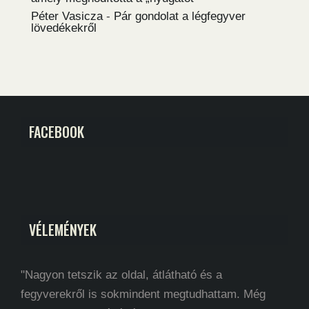
Péter Vasicza
-
Pár gondolat a légfegyver
lövedékekről
FACEBOOK
VÉLEMÉNYEK
"Nagyon tetszik az oldal, átlátható és a
fegyverekről is sokmindent megtudhattam. Még