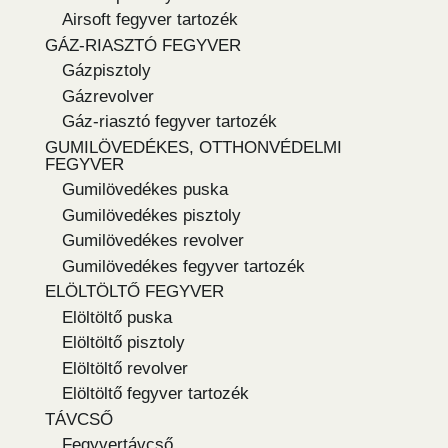
Airsoft fegyver tartozék
GÁZ-RIASZTÓ FEGYVER
Gázpisztoly
Gázrevolver
Gáz-riasztó fegyver tartozék
GUMILÖVEDÉKES, OTTHONVÉDELMI
FEGYVER
Gumilövedékes puska
Gumilövedékes pisztoly
Gumilövedékes revolver
Gumilövedékes fegyver tartozék
ELÖLTÖLTŐ FEGYVER
Elöltöltő puska
Elöltöltő pisztoly
Elöltöltő revolver
Elöltöltő fegyver tartozék
TÁVCSŐ
Fegyvertávcső