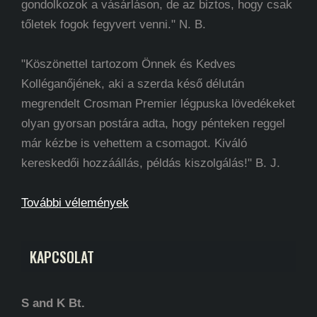
gondolkozok a vásárláson, de az biztos, hogy csak
tőletek fogok fegyvert venni." N. B.
"Köszönettel tartozom Önnek és Kedves
Kolléganőjének, aki a szerda késő délután
megrendelt Crosman Premier légpuska lövedékeket
olyan gyorsan postára adta, hogy pénteken reggel
már kézbe is vehettem a csomagot. Kiváló
kereskedői hozzáállás, példás kiszolgálás!" B. J.
További vélemények
KAPCSOLAT
S and K Bt.