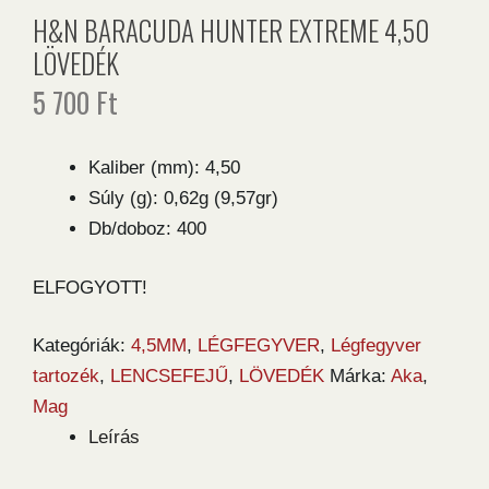
H&N BARACUDA HUNTER EXTREME 4,50
LÖVEDÉK
5 700
Ft
Kaliber (mm): 4,50
Súly (g): 0,62g (9,57gr)
Db/doboz: 400
ELFOGYOTT!
Kategóriák:
4,5MM
,
LÉGFEGYVER
,
Légfegyver
tartozék
,
LENCSEFEJŰ
,
LÖVEDÉK
Márka:
Aka
,
Mag
Leírás