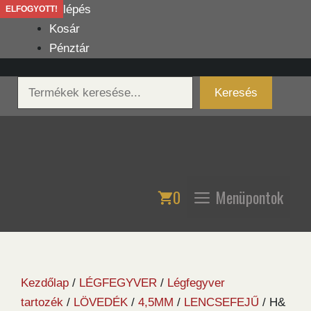
Kilépés
Belépés
ELFOGYOTT!
a
Kosár
tartalomba
Pénztár
Keresés
Keresés
0
Menüpontok
Kezdőlap
/
LÉGFEGYVER
/
Légfegyver
tartozék
/
LÖVEDÉK
/
4,5MM
/
LENCSEFEJŰ
/ H&