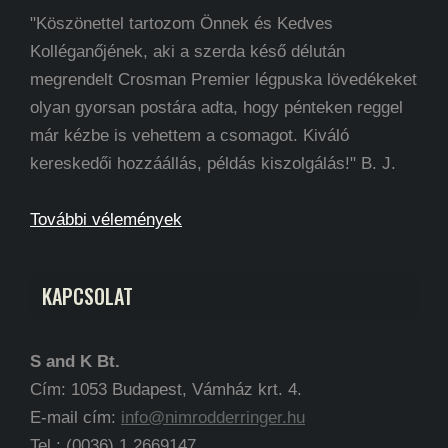
"Köszönettel tartozom Önnek és Kedves
Kolléganőjének, aki a szerda késő délután
megrendelt Crosman Premier légpuska lövedékeket
olyan gyorsan postára adta, hogy pénteken reggel
már kézbe is vehettem a csomagot. Kiváló
kereskedői hozzáállás, példás kiszolgálás!" B. J.
További vélemények
KAPCSOLAT
S and K Bt.
Cím: 1053 Budapest, Vámház krt. 4.
E-mail cím:
info@nimrodderringer.hu
Tel.:
(0036) 1 2669147