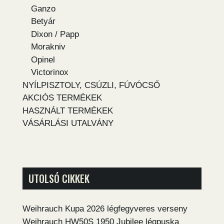
Ganzo
Betyár
Dixon / Papp
Morakniv
Opinel
Victorinox
NYÍLPISZTOLY, CSÚZLI, FÚVÓCSŐ
AKCIÓS TERMÉKEK
HASZNÁLT TERMÉKEK
VÁSÁRLÁSI UTALVÁNY
UTOLSÓ CIKKEK
Weihrauch Kupa 2026 légfegyveres verseny
Weihrauch HW50S 1950 Jubilee légpuska