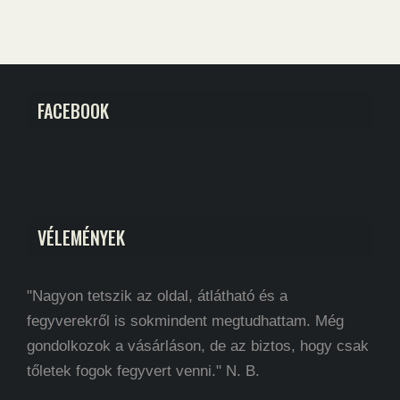
FACEBOOK
VÉLEMÉNYEK
"Nagyon tetszik az oldal, átlátható és a
fegyverekről is sokmindent megtudhattam. Még
gondolkozok a vásárláson, de az biztos, hogy csak
tőletek fogok fegyvert venni." N. B.