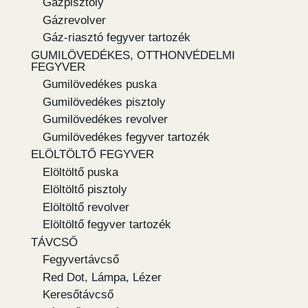
Gázpisztoly
Gázrevolver
Gáz-riasztó fegyver tartozék
GUMILÖVEDÉKES, OTTHONVÉDELMI
FEGYVER
Gumilövedékes puska
Gumilövedékes pisztoly
Gumilövedékes revolver
Gumilövedékes fegyver tartozék
ELÖLTÖLTŐ FEGYVER
Elöltöltő puska
Elöltöltő pisztoly
Elöltöltő revolver
Elöltöltő fegyver tartozék
TÁVCSŐ
Fegyvertávcső
Red Dot, Lámpa, Lézer
Keresőtávcső