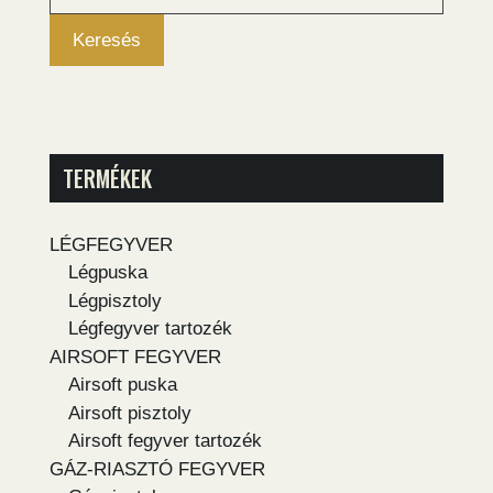
következőre:
Keresés
TERMÉKEK
LÉGFEGYVER
Légpuska
Légpisztoly
Légfegyver tartozék
AIRSOFT FEGYVER
Airsoft puska
Airsoft pisztoly
Airsoft fegyver tartozék
GÁZ-RIASZTÓ FEGYVER