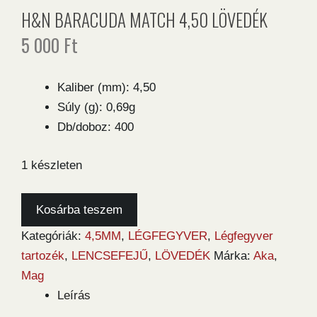
H&N BARACUDA MATCH 4,50 LÖVEDÉK
5 000
Ft
Kaliber (mm): 4,50
Súly (g): 0,69g
Db/doboz: 400
1 készleten
H&N
Kosárba teszem
Baracuda
Kategóriák:
4,5MM
,
LÉGFEGYVER
,
Légfegyver
Match
tartozék
,
LENCSEFEJŰ
,
LÖVEDÉK
Márka:
Aka
,
4,50
Mag
lövedék
Leírás
mennyiség