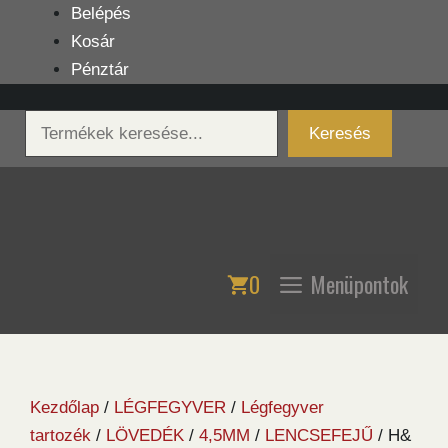
Kilépés
Belépés
a
Kosár
tartalomba
Pénztár
Keresés
Keresés
0
Menüpontok
Kezdőlap
/
LÉGFEGYVER
/
Légfegyver
tartozék
/
LÖVEDÉK
/
4,5MM
/
LENCSEFEJŰ
/ H&