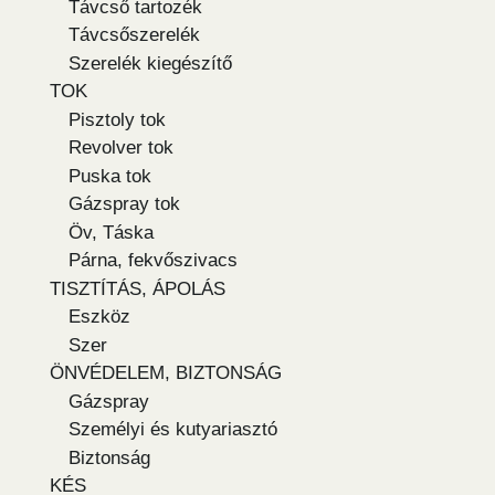
Távcső tartozék
Távcsőszerelék
Szerelék kiegészítő
TOK
Pisztoly tok
Revolver tok
Puska tok
Gázspray tok
Öv, Táska
Párna, fekvőszivacs
TISZTÍTÁS, ÁPOLÁS
Eszköz
Szer
ÖNVÉDELEM, BIZTONSÁG
Gázspray
Személyi és kutyariasztó
Biztonság
KÉS