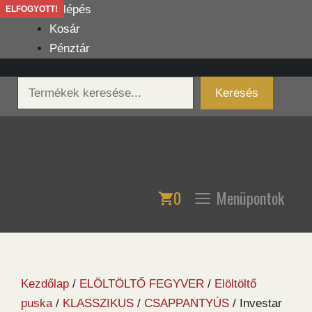
Kilépés
Belépés
ELFOGYOTT!
a
Kosár
tartalomba
Pénztár
Keresés
Keresés
0
Menüpontok
Kezdőlap
/
ELÖLTÖLTŐ FEGYVER
/
Elöltöltő
puska
/
KLASSZIKUS
/
CSAPPANTYÚS
/ Investar