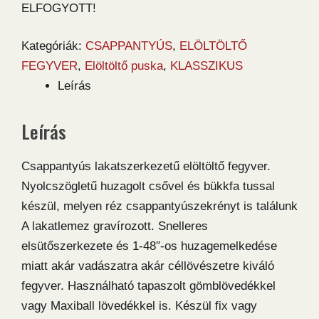
ELFOGYOTT!
Kategóriák:
CSAPPANTYÚS
,
ELÖLTÖLTŐ
FEGYVER
,
Elöltöltő puska
,
KLASSZIKUS
Leírás
Leírás
Csappantyús lakatszerkezetű elöltöltő fegyver.
Nyolcszögletű huzagolt csővel és bükkfa tussal
készül, melyen réz csappantyúszekrényt is találunk
A lakatlemez gravírozott. Snelleres
elsütőszerkezete és 1-48″-os huzagemelkedése
miatt akár vadászatra akár céllövészetre kiváló
fegyver. Használható tapaszolt gömblövedékkel
vagy Maxiball lövedékkel is. Készül fix vagy