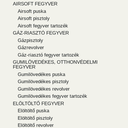
AIRSOFT FEGYVER
Airsoft puska
Airsoft pisztoly
Airsoft fegyver tartozék
GÁZ-RIASZTÓ FEGYVER
Gázpisztoly
Gázrevolver
Gáz-riasztó fegyver tartozék
GUMILÖVEDÉKES, OTTHONVÉDELMI
FEGYVER
Gumilövedékes puska
Gumilövedékes pisztoly
Gumilövedékes revolver
Gumilövedékes fegyver tartozék
ELÖLTÖLTŐ FEGYVER
Elöltöltő puska
Elöltöltő pisztoly
Elöltöltő revolver