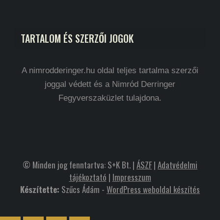
TARTALOM ÉS SZERZŐI JOGOK
A nimrodderinger.hu oldal teljes tartalma szerzői
joggal védett és a Nimród Derringer
Fegyverszaküzlet tulajdona.
© Minden jog fenntartva: S+K Bt. |
ÁSZF
|
Adatvédelmi
tájékoztató
|
Impresszum
Készítette:
Szűcs Ádám -
WordPress weboldal készítés