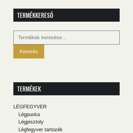
TERMÉKKERESŐ
Keresés
a
következőre:
Keresés
TERMÉKEK
LÉGFEGYVER
Légpuska
Légpisztoly
Légfegyver tartozék