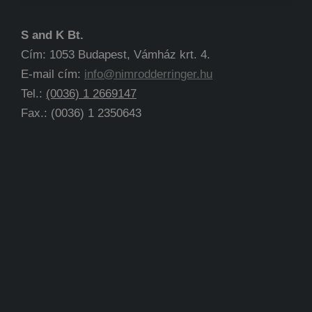
S and K Bt.
Cím: 1053 Budapest, Vámház krt. 4.
E-mail cím:
info@nimrodderringer.hu
Tel.:
(0036) 1 2669147
Fax.: (0036) 1 2350643