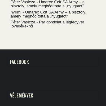
Péter Vasicza
-
Umarex Colt SA Army – a
pisztoly, amely meghódította a „nyugatot”
nyumi
-
Umarex Colt SA Army – a pisztoly,
amely meghódította a „nyugatot”
Péter Vasicza
-
Pár gondolat a légfegyver
lövedékekről
FACEBOOK
VÉLEMÉNYEK