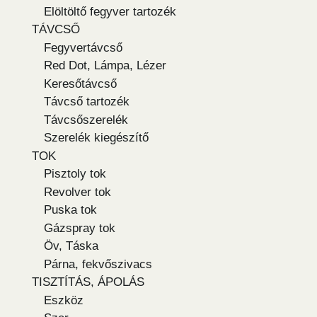
Elöltöltő fegyver tartozék
TÁVCSŐ
Fegyvertávcső
Red Dot, Lámpa, Lézer
Keresőtávcső
Távcső tartozék
Távcsőszerelék
Szerelék kiegészítő
TOK
Pisztoly tok
Revolver tok
Puska tok
Gázspray tok
Öv, Táska
Párna, fekvőszivacs
TISZTÍTÁS, ÁPOLÁS
Eszköz