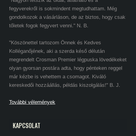
"Nagyon tetszik az oldal, átlátható és a
fegyverekről is sokmindent megtudhattam. Még
gondolkozok a vásárláson, de az biztos, hogy csak
tőletek fogok fegyvert venni." N. B.
"Köszönettel tartozom Önnek és Kedves
Kolléganőjének, aki a szerda késő délután
megrendelt Crosman Premier légpuska lövedékeket
olyan gyorsan postára adta, hogy pénteken reggel
már kézbe is vehettem a csomagot. Kiváló
kereskedői hozzáállás, példás kiszolgálás!" B. J.
További vélemények
KAPCSOLAT