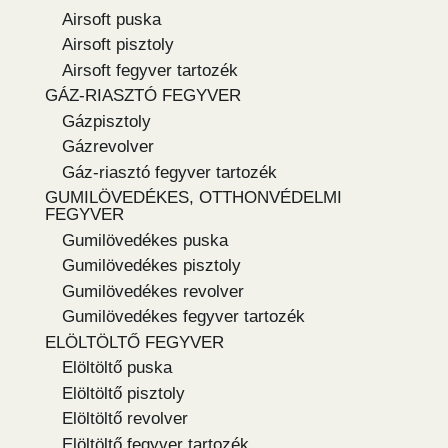
Airsoft puska
Airsoft pisztoly
Airsoft fegyver tartozék
GÁZ-RIASZTÓ FEGYVER
Gázpisztoly
Gázrevolver
Gáz-riasztó fegyver tartozék
GUMILÖVEDÉKES, OTTHONVÉDELMI
FEGYVER
Gumilövedékes puska
Gumilövedékes pisztoly
Gumilövedékes revolver
Gumilövedékes fegyver tartozék
ELÖLTÖLTŐ FEGYVER
Elöltöltő puska
Elöltöltő pisztoly
Elöltöltő revolver
Elöltöltő fegyver tartozék