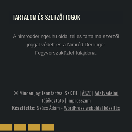
TARTALOM ÉS SZERZŐI JOGOK
A nimrodderinger.hu oldal teljes tartalma szerzői
joggal védett és a Nimród Derringer
Fegyverszaküzlet tulajdona.
© Minden jog fenntartva: S+K Bt. |
ÁSZF
|
Adatvédelmi
tájékoztató
|
Impresszum
Készítette:
Szűcs Ádám -
WordPress weboldal készítés