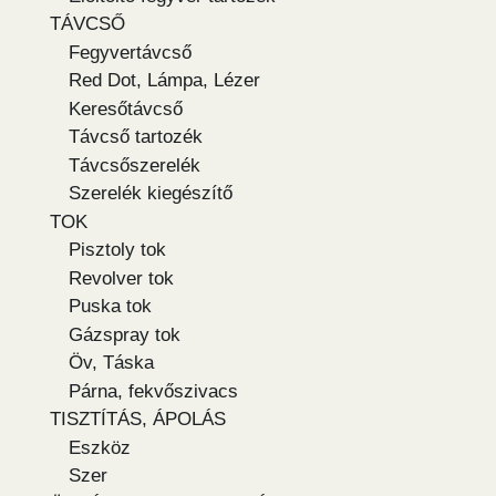
TÁVCSŐ
Fegyvertávcső
Red Dot, Lámpa, Lézer
Keresőtávcső
Távcső tartozék
Távcsőszerelék
Szerelék kiegészítő
TOK
Pisztoly tok
Revolver tok
Puska tok
Gázspray tok
Öv, Táska
Párna, fekvőszivacs
TISZTÍTÁS, ÁPOLÁS
Eszköz
Szer