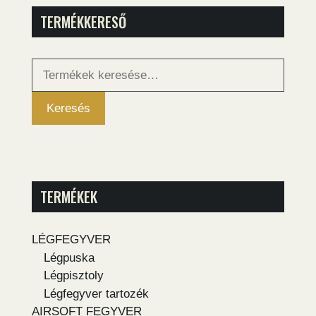
TERMÉKKERESŐ
Keresés
a
következőre:
Keresés
TERMÉKEK
LÉGFEGYVER
Légpuska
Légpisztoly
Légfegyver tartozék
AIRSOFT FEGYVER