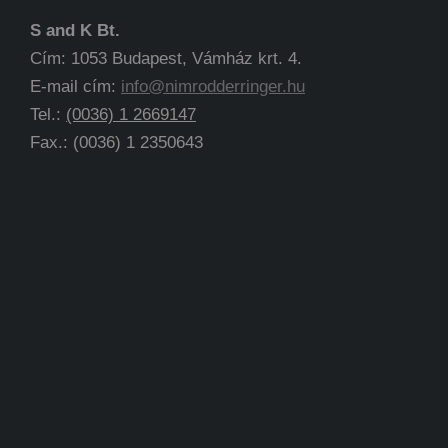
S and K Bt.
Cím: 1053 Budapest, Vámház krt. 4.
E-mail cím:
info@nimrodderringer.hu
Tel.:
(0036) 1 2669147
Fax.: (0036) 1 2350643