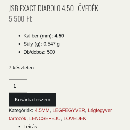
JSB EXACT DIABOLO 4,50 LÖVEDÉK
5 500
Ft
Kaliber (mm):
4,50
Súly (g): 0,547 g
Db/doboz: 500
7 készleten
JSB
Exact
Diabolo
Kosárba teszem
4,50
Kategóriák:
4,5MM
,
LÉGFEGYVER
,
Légfegyver
lövedék
tartozék
,
LENCSEFEJŰ
,
LÖVEDÉK
mennyiség
Leírás