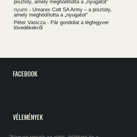
pisztoly, amely meghódította a „nyugatot”
nyumi
-
Umarex Colt SA Army – a pisztoly,
amely meghódította a „nyugatot”
Péter Vasicza
-
Pár gondolat a légfegyver
lövedékekről
FACEBOOK
VÉLEMÉNYEK