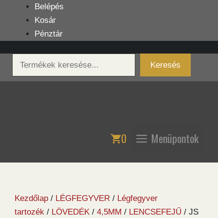
Kilépés
Belépés
a
Kosár
tartalomba
Pénztár
Keresés
Keresés
0
Menüpontok
Kezdőlap
/
LÉGFEGYVER
/
Légfegyver
tartozék
/
LÖVEDÉK
/
4,5MM
/
LENCSEFEJŰ
/ JS