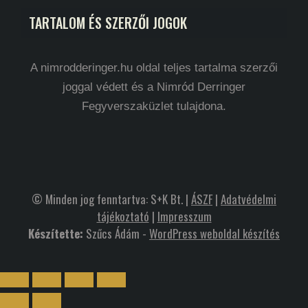
TARTALOM ÉS SZERZŐI JOGOK
A nimrodderinger.hu oldal teljes tartalma szerzői
joggal védett és a Nimród Derringer
Fegyverszaküzlet tulajdona.
© Minden jog fenntartva: S+K Bt. |
ÁSZF
|
Adatvédelmi
tájékoztató
|
Impresszum
Készítette:
Szűcs Ádám -
WordPress weboldal készítés