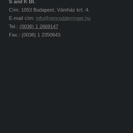
S and K Bt.
Cím: 1053 Budapest, Vámház krt. 4.
E-mail cím:
info@nimrodderringer.hu
Tel.:
(0036) 1 2669147
Fax.: (0036) 1 2350643