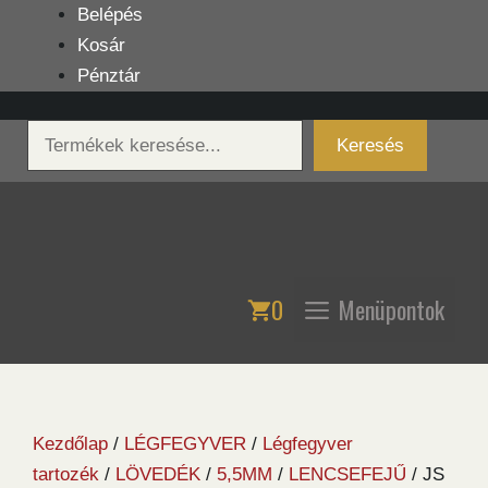
Kilépés
Belépés
a
Kosár
tartalomba
Pénztár
Keresés
Keresés
0
Menüpontok
Kezdőlap
/
LÉGFEGYVER
/
Légfegyver
tartozék
/
LÖVEDÉK
/
5,5MM
/
LENCSEFEJŰ
/ JS