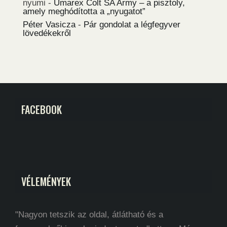
nyumi
-
Umarex Colt SA Army – a pisztoly,
amely meghódította a „nyugatot”
Péter Vasicza
-
Pár gondolat a légfegyver
lövedékekről
FACEBOOK
VÉLEMÉNYEK
"Nagyon tetszik az oldal, átlátható és a