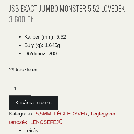
JSB EXACT JUMBO MONSTER 5,52 LÖVEDÉK
3 600
Ft
Kaliber (mm): 5,52
Súly (g): 1,645g
Db/doboz: 200
29 készleten
JSB
Exact
Jumbo
Kosárba teszem
Monster
Kategóriák:
5,5MM
,
LÉGFEGYVER
,
Légfegyver
5,52
tartozék
,
LENCSEFEJŰ
lövedék
Leírás