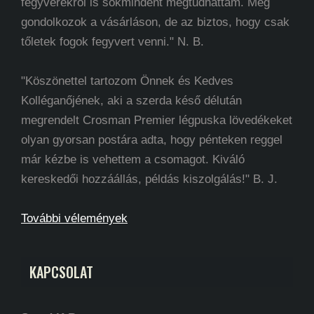
fegyverekről is sokmindent megtudhattam. Még
gondolkozok a vásárláson, de az biztos, hogy csak
tőletek fogok fegyvert venni." N. B.
"Köszönettel tartozom Önnek és Kedves
Kolléganőjének, aki a szerda késő délután
megrendelt Crosman Premier légpuska lövedékeket
olyan gyorsan postára adta, hogy pénteken reggel
már kézbe is vehettem a csomagot. Kiváló
kereskedői hozzáállás, példás kiszolgálás!" B. J.
További vélemények
KAPCSOLAT