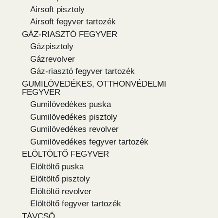
Airsoft pisztoly
Airsoft fegyver tartozék
GÁZ-RIASZTÓ FEGYVER
Gázpisztoly
Gázrevolver
Gáz-riasztó fegyver tartozék
GUMILÖVEDÉKES, OTTHONVÉDELMI
FEGYVER
Gumilövedékes puska
Gumilövedékes pisztoly
Gumilövedékes revolver
Gumilövedékes fegyver tartozék
ELÖLTÖLTŐ FEGYVER
Elöltöltő puska
Elöltöltő pisztoly
Elöltöltő revolver
Elöltöltő fegyver tartozék
TÁVCSŐ