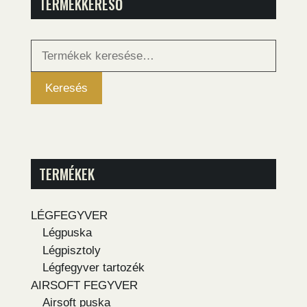
TERMÉKKERESŐ
Keresés
a
következőre:
Keresés
TERMÉKEK
LÉGFEGYVER
Légpuska
Légpisztoly
Légfegyver tartozék
AIRSOFT FEGYVER
Airsoft puska