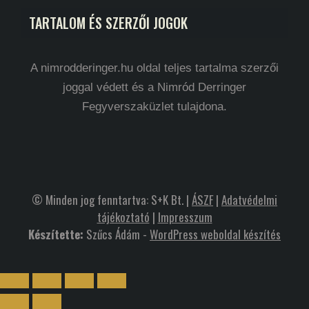
TARTALOM ÉS SZERZŐI JOGOK
A nimrodderinger.hu oldal teljes tartalma szerzői
joggal védett és a Nimród Derringer
Fegyverszaküzlet tulajdona.
© Minden jog fenntartva: S+K Bt. |
ÁSZF
|
Adatvédelmi
tájékoztató
|
Impresszum
Készítette:
Szűcs Ádám -
WordPress weboldal készítés