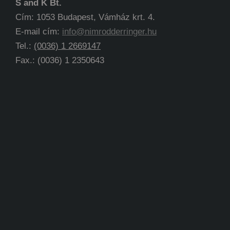
S and K Bt.
Cím: 1053 Budapest, Vámház krt. 4.
E-mail cím:
info@nimrodderringer.hu
Tel.:
(0036) 1 2669147
Fax.: (0036) 1 2350643