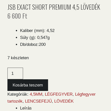
JSB EXACT SHORT PREMIUM 4,5 LÖVEDÉK
6 600
Ft
Kaliber (mm): 4,52
Súly (g): 0,547g
Db/doboz:200
7 készleten
JSB
Exact
Short
Kosárba teszem
Premium
Kategóriák:
4,5MM
,
LÉGFEGYVER
,
Légfegyver
4,5
tartozék
,
LENCSEFEJŰ
,
LÖVEDÉK
lövedék
Leírás