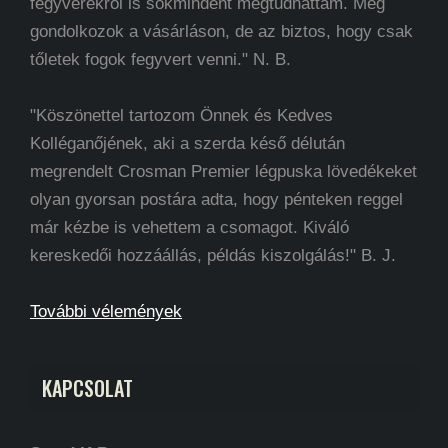
fegyverekről is sokmindent megtudhattam. Még
gondolkozok a vásárláson, de az biztos, hogy csak
tőletek fogok fegyvert venni." N. B.
"Köszönettel tartozom Önnek és Kedves
Kolléganőjének, aki a szerda késő délután
megrendelt Crosman Premier légpuska lövedékeket
olyan gyorsan postára adta, hogy pénteken reggel
már kézbe is vehettem a csomagot. Kiváló
kereskedői hozzáállás, példás kiszolgálás!" B. J.
További vélemények
KAPCSOLAT