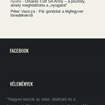
nyumi
-
Umarex Colt SA Army – a pisztoly,
amely meghódította a „nyugatot”
Péter Vasicza
-
Pár gondolat a légfegyver
lövedékekről
FACEBOOK
VÉLEMÉNYEK
"Nagyon tetszik az oldal, átlátható és a