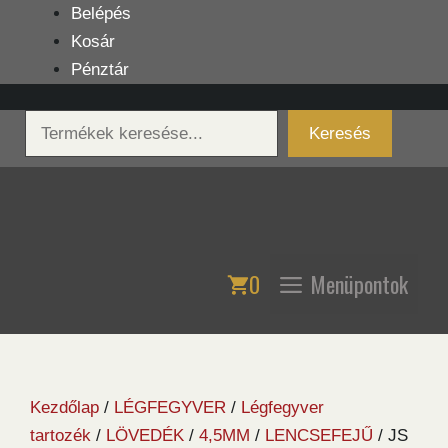
Kilépés
Belépés
a
Kosár
tartalomba
Pénztár
Keresés
Keresés
0
Menüpontok
Kezdőlap
/
LÉGFEGYVER
/
Légfegyver
tartozék
/
LÖVEDÉK
/
4,5MM
/
LENCSEFEJŰ
/ JS