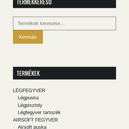
TERMÉKKERESŐ
Keresés
a
következőre:
Keresés
TERMÉKEK
LÉGFEGYVER
Légpuska
Légpisztoly
Légfegyver tartozék
AIRSOFT FEGYVER
Airsoft puska