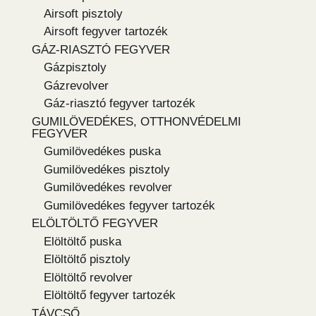
Airsoft pisztoly
Airsoft fegyver tartozék
GÁZ-RIASZTÓ FEGYVER
Gázpisztoly
Gázrevolver
Gáz-riasztó fegyver tartozék
GUMILÖVEDÉKES, OTTHONVÉDELMI
FEGYVER
Gumilövedékes puska
Gumilövedékes pisztoly
Gumilövedékes revolver
Gumilövedékes fegyver tartozék
ELÖLTÖLTŐ FEGYVER
Elöltöltő puska
Elöltöltő pisztoly
Elöltöltő revolver
Elöltöltő fegyver tartozék
TÁVCSŐ