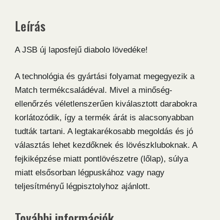
Leírás
A JSB új laposfejű diabolo lövedéke!
A technológia és gyártási folyamat megegyezik a
Match termékcsaládéval. Mivel a minőség-
ellenőrzés véletlenszerűen kiválasztott darabokra
korlátozódik, így a termék árát is alacsonyabban
tudták tartani. A legtakarékosabb megoldás és jó
választás lehet kezdőknek és lövészkluboknak. A
fejkiképzése miatt pontlövészetre (lőlap), súlya
miatt elsősorban légpuskához vagy nagy
teljesítményű légpisztolyhoz ajánlott.
További információk