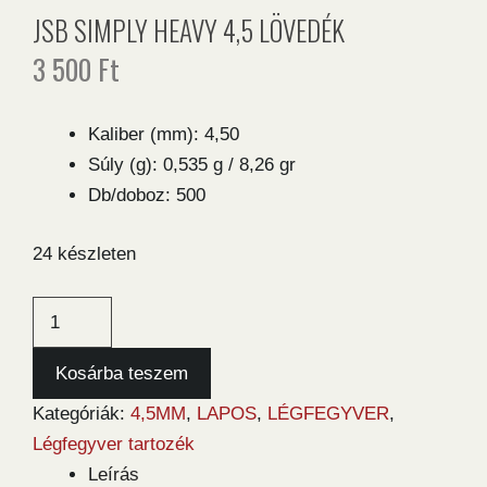
JSB SIMPLY HEAVY 4,5 LÖVEDÉK
3 500
Ft
Kaliber (mm): 4,50
Súly (g): 0,535 g / 8,26 gr
Db/doboz: 500
24 készleten
JSB
Simply
Heavy
Kosárba teszem
4,5
Kategóriák:
4,5MM
,
LAPOS
,
LÉGFEGYVER
,
lövedék
Légfegyver tartozék
mennyiség
Leírás