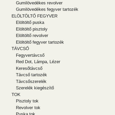
Gumilövedékes revolver
Gumilövedékes fegyver tartozék
ELÖLTÖLTŐ FEGYVER
Elöltöltő puska
Elöltöltő pisztoly
Elöltöltő revolver
Elöltöltő fegyver tartozék
TÁVCSŐ
Fegyvertávcső
Red Dot, Lámpa, Lézer
Keresőtávcső
Távcső tartozék
Távcsőszerelék
Szerelék kiegészítő
TOK
Pisztoly tok
Revolver tok
Puska tok