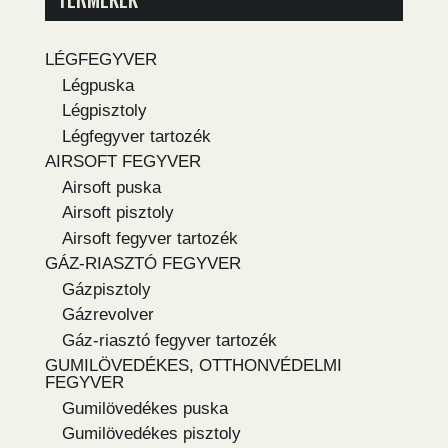
LÉGFEGYVER
Légpuska
Légpisztoly
Légfegyver tartozék
AIRSOFT FEGYVER
Airsoft puska
Airsoft pisztoly
Airsoft fegyver tartozék
GÁZ-RIASZTÓ FEGYVER
Gázpisztoly
Gázrevolver
Gáz-riasztó fegyver tartozék
GUMILÖVEDÉKES, OTTHONVÉDELMI
FEGYVER
Gumilövedékes puska
Gumilövedékes pisztoly