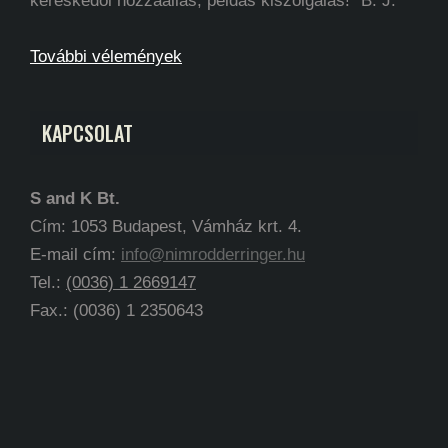
kereskedői hozzáállás, példás kiszolgálás!" B. J.
További vélemények
KAPCSOLAT
S and K Bt.
Cím: 1053 Budapest, Vámház krt. 4.
E-mail cím:
info@nimrodderringer.hu
Tel.:
(0036) 1 2669147
Fax.: (0036) 1 2350643