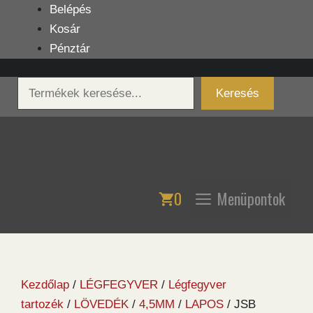
Kilépés
Belépés
a
Kosár
tartalomba
Pénztár
Keresés
Keresés
0
Menüpontok
Kezdőlap
/
LÉGFEGYVER
/
Légfegyver
tartozék
/
LÖVEDÉK
/
4,5MM
/
LAPOS
/ JSB