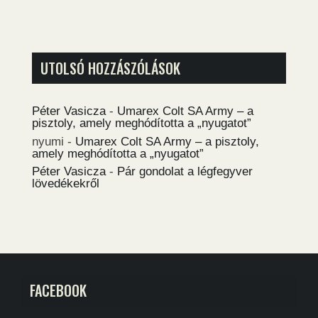
UTOLSÓ HOZZÁSZÓLÁSOK
Péter Vasicza
-
Umarex Colt SA Army – a
pisztoly, amely meghódította a „nyugatot”
nyumi
-
Umarex Colt SA Army – a pisztoly,
amely meghódította a „nyugatot”
Péter Vasicza
-
Pár gondolat a légfegyver
lövedékekről
FACEBOOK