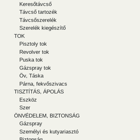
Keresőtávcső
Távcső tartozék
Távcsőszerelék
Szerelék kiegészítő
TOK
Pisztoly tok
Revolver tok
Puska tok
Gázspray tok
Öv, Táska
Párna, fekvőszivacs
TISZTÍTÁS, ÁPOLÁS
Eszköz
Szer
ÖNVÉDELEM, BIZTONSÁG
Gázspray
Személyi és kutyariasztó
Biztonság