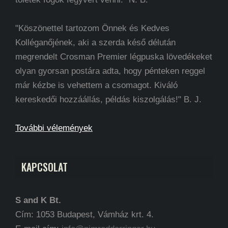
"Köszönettel tartozom Önnek és Kedves
Kolléganőjének, aki a szerda késő délután
megrendelt Crosman Premier légpuska lövedékeket
olyan gyorsan postára adta, hogy pénteken reggel
már kézbe is vehettem a csomagot. Kiváló
kereskedői hozzáállás, példás kiszolgálás!" B. J.
További vélemények
KAPCSOLAT
S and K Bt.
Cím: 1053 Budapest, Vámház krt. 4.