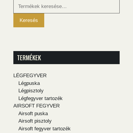
Keresés
a
következőre:
Keresés
TERMÉKEK
LÉGFEGYVER
Légpuska
Légpisztoly
Légfegyver tartozék
AIRSOFT FEGYVER
Airsoft puska
Airsoft pisztoly
Airsoft fegyver tartozék