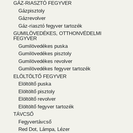
GÁZ-RIASZTÓ FEGYVER
Gázpisztoly
Gázrevolver
Gáz-riasztó fegyver tartozék
GUMILÖVEDÉKES, OTTHONVÉDELMI
FEGYVER
Gumilövedékes puska
Gumilövedékes pisztoly
Gumilövedékes revolver
Gumilövedékes fegyver tartozék
ELÖLTÖLTŐ FEGYVER
Elöltöltő puska
Elöltöltő pisztoly
Elöltöltő revolver
Elöltöltő fegyver tartozék
TÁVCSŐ
Fegyvertávcső
Red Dot, Lámpa, Lézer