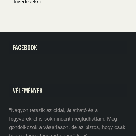
lövedékekről
FACEBOOK
VÉLEMÉNYEK
"Nagyon tetszik az oldal, átlátható és a
fegyverekről is sokmindent megtudhattam. Még
gondolkozok a vásárláson, de az biztos, hogy csak
tőletek fogok fegyvert venni." N. B.