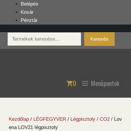
Kilépés
Belépés
a
Kosár
tartalomba
Pénztár
Keresés
Keresés
0
Menüpontok
Kezdőlap
/
LÉGFEGYVER
/
Légpisztoly
/
CO2
/ Lov
ena LOV21 légpisztoly