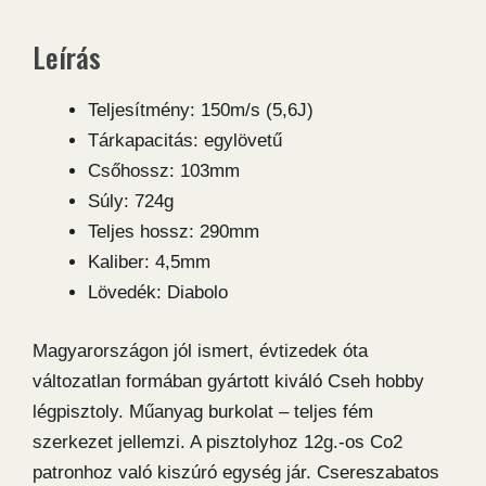
Leírás
Teljesítmény: 150m/s (5,6J)
Tárkapacitás: egylövetű
Csőhossz: 103mm
Súly: 724g
Teljes hossz: 290mm
Kaliber: 4,5mm
Lövedék: Diabolo
Magyarországon jól ismert, évtizedek óta
változatlan formában gyártott kiváló Cseh hobby
légpisztoly. Műanyag burkolat – teljes fém
szerkezet jellemzi. A pisztolyhoz 12g.-os Co2
patronhoz való kiszúró egység jár. Csereszabatos