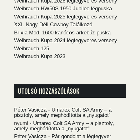
Weihrauch Kupa 2026 légfegyveres verseny
Weihrauch HW50S 1950 Jubilee légpuska
Weihrauch Kupa 2025 légfegyveres verseny
XXI. Nagy Déli Cowboy Találkozó
Brixia Mod. 1600 kanócos arkebúz puska
Weihrauch Kupa 2024 légfegyveres verseny
Weihrauch 125
Weihrauch Kupa 2023
UTOLSÓ HOZZÁSZÓLÁSOK
Péter Vasicza
-
Umarex Colt SA Army – a
pisztoly, amely meghódította a „nyugatot”
nyumi
-
Umarex Colt SA Army – a pisztoly,
amely meghódította a „nyugatot”
Péter Vasicza
-
Pár gondolat a légfegyver