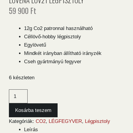
59 900
Ft
12g Co2 patronnal használható
Céllövő-hobby légpisztoly
Egylövetű
Mindkét irányban állítható irányzék
Cseh gyártmányú fegyver
6 készleten
Lovena
LOV21
légpisztoly
Kosárba teszem
mennyiség
Kategóriák:
CO2
,
LÉGFEGYVER
,
Légpisztoly
Leírás