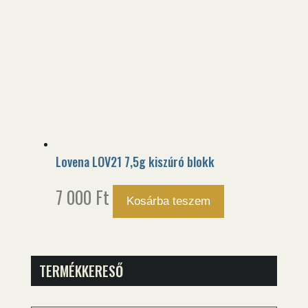
Lovena LOV21 7,5g kiszúró blokk
7 000
Ft
Kosárba teszem
TERMÉKKERESŐ