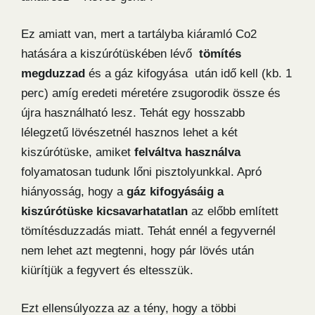
Ez amiatt van, mert a tartályba kiáramló Co2
hatására a kiszúrótüskében lévő
tömítés
megduzzad
és a gáz kifogyása után idő kell (kb. 1
perc) amíg eredeti méretére zsugorodik össze és
újra használható lesz. Tehát egy hosszabb
lélegzetű lövészetnél hasznos lehet a két
kiszúrótüske, amiket
felváltva használva
folyamatosan tudunk lőni pisztolyunkkal. Apró
hiányosság, hogy a
gáz kifogyásáig a
kiszúrótüske kicsavarhatatlan
az előbb említett
tömítésduzzadás miatt. Tehát ennél a fegyvernél
nem lehet azt megtenni, hogy pár lövés után
kiürítjük a fegyvert és eltesszük.
Ezt ellensúlyozza az a tény, hogy a többi