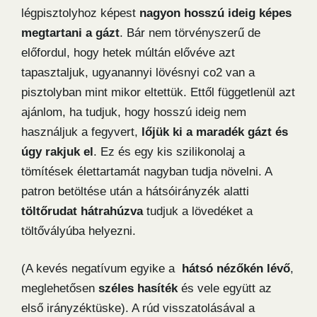
légpisztolyhoz képest
nagyon hosszú ideig képes
megtartani a gázt
. Bár nem törvényszerű de
előfordul, hogy hetek múltán elővéve azt
tapasztaljuk, ugyanannyi lövésnyi co2 van a
pisztolyban mint mikor eltettük. Ettől függetlenül azt
ajánlom, ha tudjuk, hogy hosszú ideig nem
használjuk a fegyvert,
lőjük ki a maradék gázt és
úgy rakjuk el
. Ez és egy kis szilikonolaj a
tömítések élettartamát nagyban tudja növelni. A
patron betöltése után a hátsóirányzék alatti
töltőrudat hátrahúzva
tudjuk a lövedéket a
töltővályúba helyezni.
(A kevés negatívum egyike a
hátsó nézőkén lévő
,
meglehetősen
széles hasíték
és vele együtt az
első irányzéktüske). A rúd visszatolásával a