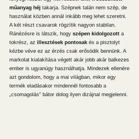
műanyag héj
takarja. Szépnek talán nem szép, de
használat közben annál inkább meg lehet szeretni.
A két részt csavarok rögzítik nagyon stabilan.
Ránézésre is látszik, hogy
szépen kidolgozott
a
tokrész, az
illesztések pontosak
és a pisztolyt
kézbe véve ez az érzés csak erősödik bennünk. A
markolat kialakítása végett akár jobb akár balkezes
ember is ugyanúgy használhatja. Mindezek ellenére
azt gondolom, hogy a mai világban, mikor egy
termék eladásakor mindennél fontosabb a
„csomagolás” bátor dolog ilyen dizájnal megjelenni.