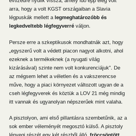
évtizedre nyúlik vissza, amely idő épp elég volt
arra, hogy a volt KGST országaiban a Slavia
légpuskák mellett a
legmeghatározóbb és
legkedveltebb légfegyverré
váljon.
Persze erre a szkeptikusok mondhatnák azt, hogy
„egyszerű volt a védett piacon nagyot alkotni, ahol
ezeknek a termékeknek (a nyugati világ
kizárásával) szinte nem volt konkurenciájuk”. De
az mégsem lehet a véletlen és a vakszerencse
műve, hogy a piaci környezet változott ugyan de a
cseh légfegyverek és köztük a LOV 21 még mindig
itt vannak és ugyanolyan népszerűek mint valaha.
A pisztolyon, ami első pillantásra szembetűnik, az a
sok ember véleményét megosztó külső. A pisztoly
lényegi részét egy két részből álló,
fröccsöntött