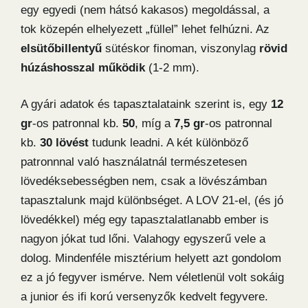
egy egyedi (nem hátsó kakasos) megoldással, a
tok közepén elhelyezett „füllel” lehet felhúzni. Az
elsütőbillentyű
sütéskor finoman, viszonylag
rövid
húzáshosszal működik
(1-2 mm).
A gyári adatok és tapasztalataink szerint is, egy
12
gr
-os patronnal kb.
50
, míg a
7,5 gr
-os patronnal
kb.
30 lövést
tudunk leadni. A két különböző
patronnnal való használatnál természetesen
lövedéksebességben nem, csak a lövészámban
tapasztalunk majd különbséget. A LOV 21-el, (és jó
lövedékkel) még egy tapasztalatlanabb ember is
nagyon jókat tud lőni. Valahogy egyszerű vele a
dolog. Mindenféle misztérium helyett azt gondolom
ez a jó fegyver ismérve. Nem véletlenül volt sokáig
a junior és ifi korú versenyzők kedvelt fegyvere.