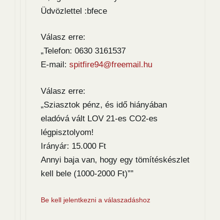
Üdvözlettel :bfece
Válasz erre:
„Telefon: 0630 3161537
E-mail:
spitfire94@freemail.hu
Válasz erre:
„Sziasztok pénz, és idő hiányában
eladóvá vált LOV 21-es CO2-es
légpisztolyom!
Irányár: 15.000 Ft
Annyi baja van, hogy egy tömítéskészlet
kell bele (1000-2000 Ft)””
Be kell jelentkezni a válaszadáshoz