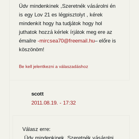
Üdv mindenkinek ,Szeretnék vásárolni én
is egy Lov 21 es légpisztolyt , kérek
mindenkit hogy ha tudjátok hogy hol
juthatok hozzá kérlek írjátok meg ere az
émailre
-mircsea70@freemail.hu
– előre is
köszönöm!
Be kell jelentkezni a válaszadáshoz
scott
2011.08.19. - 17:32
Válasz erre:
„Üdv mindenkinek ,Szeretnék vásárolni