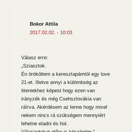
Bokor Attila
2017.02.02. - 10:03
Válasz erre:
„Sziasztok.
Én örököltem a keresztapámtól egy love
21-et. Illetve annyi a külömbség az
itteniekhez képest hogy ezen van
irányzék és még Csehszlovákia van
ráírva. Akérdésem az lenne hogy mivel
nekem nincs rá szükségem mennyiért
lehetne eladni és hol.
Válaszotokat előre is köszönöm.”