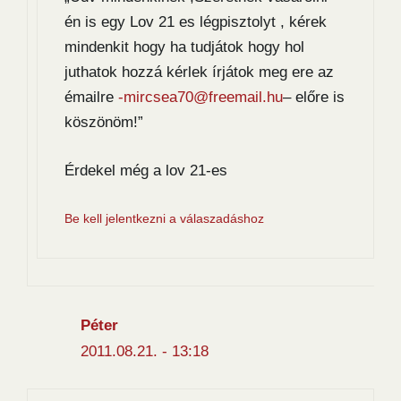
én is egy Lov 21 es légpisztolyt , kérek
mindenkit hogy ha tudjátok hogy hol
juthatok hozzá kérlek írjátok meg ere az
émailre
-mircsea70@freemail.hu
– előre is
köszönöm!”
Érdekel még a lov 21-es
Be kell jelentkezni a válaszadáshoz
Péter
2011.08.21. - 13:18