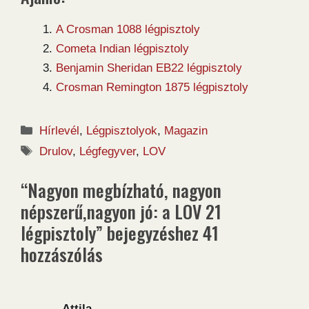
A Crosman 1088 légpisztoly
Cometa Indian légpisztoly
Benjamin Sheridan EB22 légpisztoly
Crosman Remington 1875 légpisztoly
Kategória
Hírlevél
,
Légpisztolyok
,
Magazin
Címkék
Drulov
,
Légfegyver
,
LOV
“Nagyon megbízható, nagyon
népszerű,nagyon jó: a LOV 21
légpisztoly” bejegyzéshez 41
hozzászólás
Attila