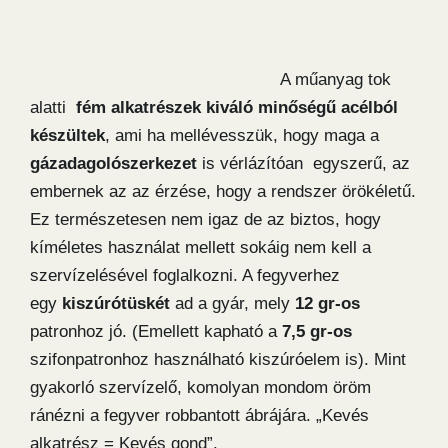
A műanyag tok
alatti
fém alkatrészek kiváló minőségű acélból
készültek
, ami ha mellévesszük, hogy maga a
gázadagolószerkezet
is vérlázítóan egyszerű, az
embernek az az érzése, hogy a rendszer örökéletű.
Ez természetesen nem igaz de az biztos, hogy
kíméletes használat mellett sokáig nem kell a
szervízelésével foglalkozni. A fegyverhez
egy
kiszúrótüskét
ad a gyár, mely
12 gr-os
patronhoz jó. (Emellett kapható a
7,5 gr-os
szifonpatronhoz használható kiszúróelem is). Mint
gyakorló szervízelő, komolyan mondom öröm
ránézni a fegyver robbantott ábrájára. „Kevés
alkatrész = Kevés gond”.