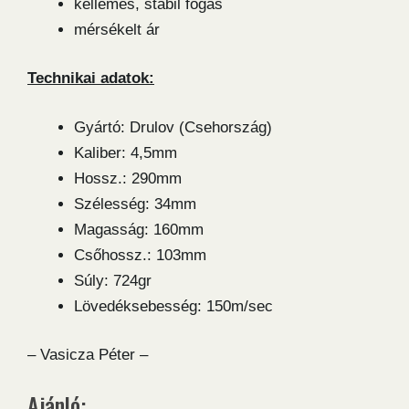
kellemes, stabil fogás
mérsékelt ár
Technikai adatok:
Gyártó: Drulov (Csehország)
Kaliber: 4,5mm
Hossz.: 290mm
Szélesség: 34mm
Magasság: 160mm
Csőhossz.: 103mm
Súly: 724gr
Lövedéksebesség: 150m/sec
– Vasicza Péter –
Ajánló: