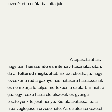
lövedéket a csőfarba juttatjuk.
A tapasztalat az,
hogy bár
hosszú idő és intenzív használat után
,
de a
töltőrúd megkophat
. Ez azt okozhatja, hogy
lövéskor a rúd a gáznyomás hatására hátracsúszik
és nem zárja le teljes mértékben a csőfart. Emiatt a
gáz egy része hátrafelé elszökik és gyengül
pisztolyunk teljesítménye. Kis átalakítással ez a
hiba véglegesen orvosolható. Az elsütőszerkezetet