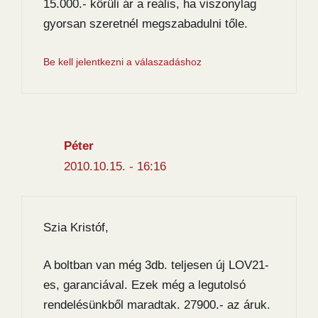
15.000.- körüli ár a reális, ha viszonylag
gyorsan szeretnél megszabadulni tőle.
Be kell jelentkezni a válaszadáshoz
Péter
2010.10.15. - 16:16
Szia Kristóf,
A boltban van még 3db. teljesen új LOV21-
es, garanciával. Ezek még a legutolsó
rendelésünkből maradtak. 27900.- az áruk.