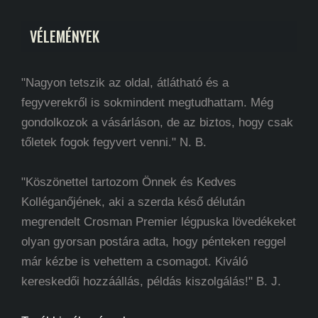
VÉLEMÉNYEK
"Nagyon tetszik az oldal, átlátható és a
fegyverekről is sokmindent megtudhattam. Még
gondolkozok a vásárláson, de az biztos, hogy csak
tőletek fogok fegyvert venni." N. B.
"Köszönettel tartozom Önnek és Kedves
Kolléganőjének, aki a szerda késő délután
megrendelt Crosman Premier légpuska lövedékeket
olyan gyorsan postára adta, hogy pénteken reggel
már kézbe is vehettem a csomagot. Kiváló
kereskedői hozzáállás, példás kiszolgálás!" B. J.