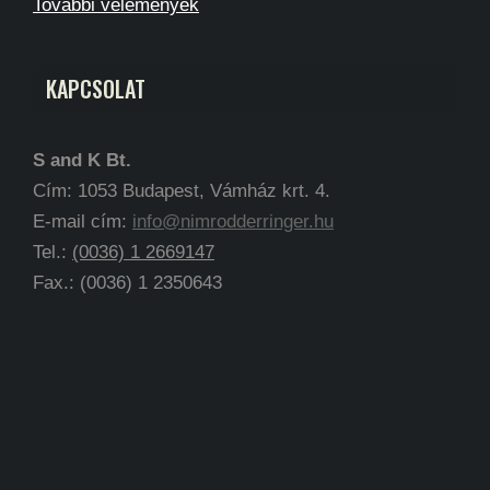
További vélemények
KAPCSOLAT
S and K Bt.
Cím: 1053 Budapest, Vámház krt. 4.
E-mail cím:
info@nimrodderringer.hu
Tel.:
(0036) 1 2669147
Fax.: (0036) 1 2350643