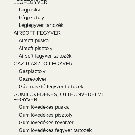
LÉGFEGYVER
Légpuska
Légpisztoly
Légfegyver tartozék
AIRSOFT FEGYVER
Airsoft puska
Airsoft pisztoly
Airsoft fegyver tartozék
GÁZ-RIASZTÓ FEGYVER
Gázpisztoly
Gázrevolver
Gáz-riasztó fegyver tartozék
GUMILÖVEDÉKES, OTTHONVÉDELMI
FEGYVER
Gumilövedékes puska
Gumilövedékes pisztoly
Gumilövedékes revolver
Gumilövedékes fegyver tartozék