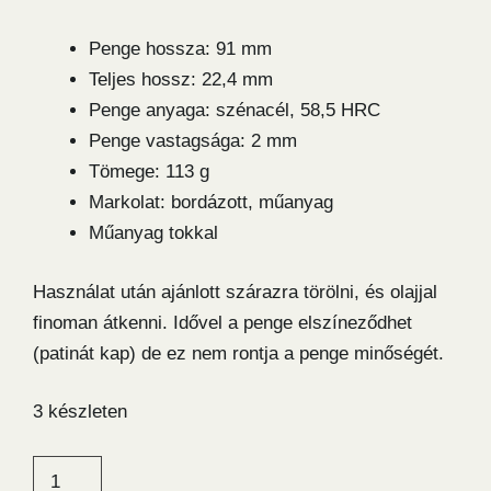
Penge hossza: 91 mm
Teljes hossz: 22,4 mm
Penge anyaga: szénacél, 58,5 HRC
Penge vastagsága: 2 mm
Tömege: 113 g
Markolat: bordázott, műanyag
Műanyag tokkal
Használat után ajánlott szárazra törölni, és olajjal
finoman átkenni. Idővel a penge elszíneződhet
(patinát kap) de ez nem rontja a penge minőségét.
3 készleten
Mora