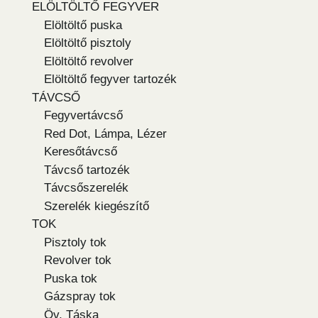
ELÖLTÖLTŐ FEGYVER
Elöltöltő puska
Elöltöltő pisztoly
Elöltöltő revolver
Elöltöltő fegyver tartozék
TÁVCSŐ
Fegyvertávcső
Red Dot, Lámpa, Lézer
Keresőtávcső
Távcső tartozék
Távcsőszerelék
Szerelék kiegészítő
TOK
Pisztoly tok
Revolver tok
Puska tok
Gázspray tok
Öv, Táska