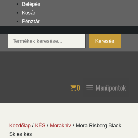
Kilépés
Belépés
a
Kosár
tartalomba
Pénztár
Keresés
Keresés
0
Menüpontok
Kezdőlap
/
KÉS
/
Morakniv
/ Mora Risberg Black
Skies kés