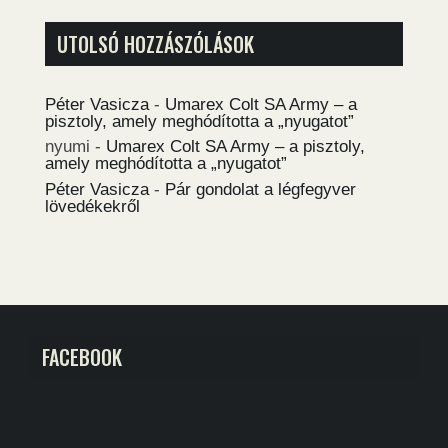
UTOLSÓ HOZZÁSZÓLÁSOK
Péter Vasicza
-
Umarex Colt SA Army – a
pisztoly, amely meghódította a „nyugatot”
nyumi
-
Umarex Colt SA Army – a pisztoly,
amely meghódította a „nyugatot”
Péter Vasicza
-
Pár gondolat a légfegyver
lövedékekről
FACEBOOK