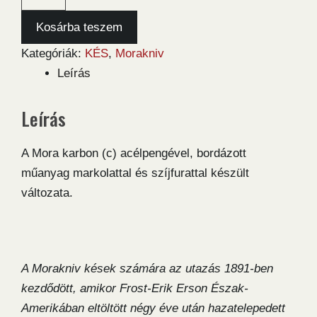
Risberg
Black
Kosárba teszem
Skies
Kategóriák:
KÉS
,
Morakniv
kés
Leírás
mennyiség
Leírás
A Mora karbon (c) acélpengével, bordázott
műanyag markolattal és szíjfurattal készült
változata.
A Morakniv kések számára az utazás 1891-ben
kezdődött, amikor Frost-Erik Erson Észak-
Amerikában eltöltött négy éve után hazatelepedett