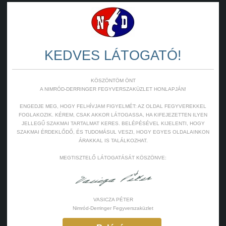
KEDVES LÁTOGATÓ!
KÖSZÖNTÖM ÖNT
A NIMRÓD-DERRINGER FEGYVERSZAKÜZLET HONLAPJÁN!
ENGEDJE MEG, HOGY FELHÍVJAM FIGYELMÉT: AZ OLDAL FEGYVEREKKEL
FOGLAKOZIK. KÉREM, CSAK AKKOR LÁTOGASSA, HA KIFEJEZETTEN ILYEN
JELLEGŰ SZAKMAI TARTALMAT KERES. BELÉPÉSÉVEL KIJELENTI, HOGY
SZAKMAI ÉRDEKLŐDŐ, ÉS TUDOMÁSUL VESZI, HOGY EGYES OLDALAINKON
ÁRAKKAL IS TALÁLKOZHAT.
MEGTISZTELŐ LÁTOGATÁSÁT KÖSZÖNVE:
VASICZA PÉTER
Nimród-Derringer Fegyverszaküzlet