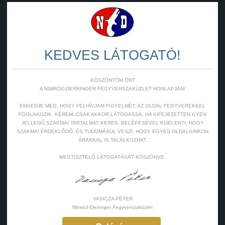
KEDVES LÁTOGATÓ!
KÖSZÖNTÖM ÖNT
A NIMRÓD-DERRINGER FEGYVERSZAKÜZLET HONLAPJÁN!
ENGEDJE MEG, HOGY FELHÍVJAM FIGYELMÉT: AZ OLDAL FEGYVEREKKEL
FOGLAKOZIK. KÉREM, CSAK AKKOR LÁTOGASSA, HA KIFEJEZETTEN ILYEN
JELLEGŰ SZAKMAI TARTALMAT KERES. BELÉPÉSÉVEL KIJELENTI, HOGY
SZAKMAI ÉRDEKLŐDŐ, ÉS TUDOMÁSUL VESZI, HOGY EGYES OLDALAINKON
ÁRAKKAL IS TALÁLKOZHAT.
MEGTISZTELŐ LÁTOGATÁSÁT KÖSZÖNVE:
VASICZA PÉTER
Nimród-Derringer Fegyverszaküzlet