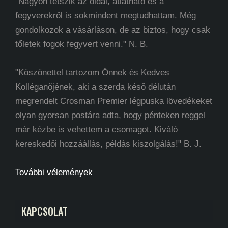
"Nagyon tetszik az oldal, átlátható és a
fegyverekről is sokmindent megtudhattam. Még
gondolkozok a vásárláson, de az biztos, hogy csak
tőletek fogok fegyvert venni." N. B.
"Köszönettel tartozom Önnek és Kedves
Kolléganőjének, aki a szerda késő délután
megrendelt Crosman Premier légpuska lövedékeket
olyan gyorsan postára adta, hogy pénteken reggel
már kézbe is vehettem a csomagot. Kiváló
kereskedői hozzáállás, példás kiszolgálás!" B. J.
További vélemények
KAPCSOLAT