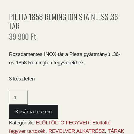
PIETTA 1858 REMINGTON STAINLESS .36
TÁR
39 900
Ft
Rozsdamentes INOX tár a Pietta gyártmányú .36-
os 1858 Remington fegyverekhez.
3 készleten
Pietta
1858
Remington
Kosárba teszem
Stainless
Kategóriák:
ELÖLTÖLTŐ FEGYVER
,
Elöltöltő
.36
fegyver tartozék
,
REVOLVER ALKATRÉSZ
,
TÁRAK