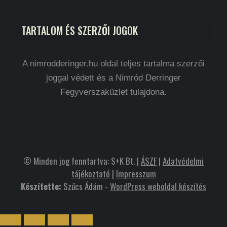
TARTALOM ÉS SZERZŐI JOGOK
A nimrodderinger.hu oldal teljes tartalma szerzői
joggal védett és a Nimród Derringer
Fegyverszaküzlet tulajdona.
© Minden jog fenntartva: S+K Bt. |
ÁSZF
|
Adatvédelmi
tájékoztató
|
Impresszum
Készítette:
Szűcs Ádám -
WordPress weboldal készítés