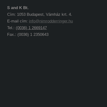
S and K Bt.
Cím: 1053 Budapest, Vámház krt. 4.
E-mail cím:
info@nimrodderringer.hu
Tel.:
(0036) 1 2669147
Fax.: (0036) 1 2350643