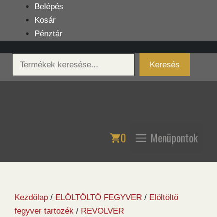
Kilépés
Belépés
a
Kosár
tartalomba
Pénztár
Keresés
Keresés
0
Menüpontok
Kezdőlap
/
ELÖLTÖLTŐ FEGYVER
/
Elöltöltő
fegyver tartozék
/
REVOLVER