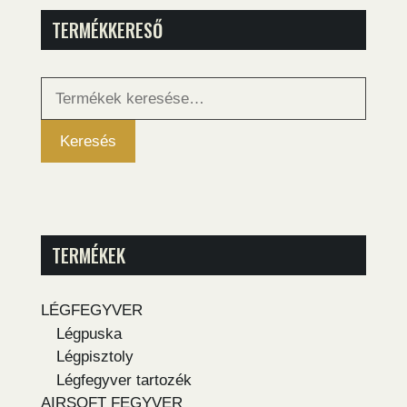
TERMÉKKERESŐ
Keresés
a
következőre:
Keresés
TERMÉKEK
LÉGFEGYVER
Légpuska
Légpisztoly
Légfegyver tartozék
AIRSOFT FEGYVER