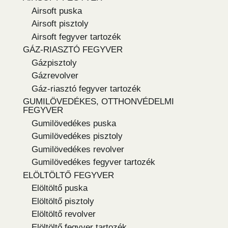
Airsoft puska
Airsoft pisztoly
Airsoft fegyver tartozék
GÁZ-RIASZTÓ FEGYVER
Gázpisztoly
Gázrevolver
Gáz-riasztó fegyver tartozék
GUMILÖVEDÉKES, OTTHONVÉDELMI
FEGYVER
Gumilövedékes puska
Gumilövedékes pisztoly
Gumilövedékes revolver
Gumilövedékes fegyver tartozék
ELÖLTÖLTŐ FEGYVER
Elöltöltő puska
Elöltöltő pisztoly
Elöltöltő revolver
Elöltöltő fegyver tartozék