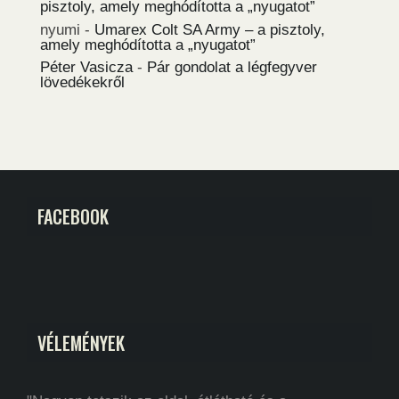
pisztoly, amely meghódította a „nyugatot”
nyumi
-
Umarex Colt SA Army – a pisztoly,
amely meghódította a „nyugatot”
Péter Vasicza
-
Pár gondolat a légfegyver
lövedékekről
FACEBOOK
VÉLEMÉNYEK