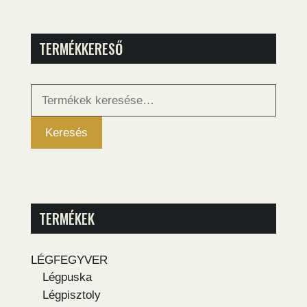
TERMÉKKERESŐ
Keresés
a
következőre:
Keresés
TERMÉKEK
LÉGFEGYVER
Légpuska
Légpisztoly