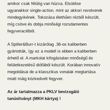
amikor csak félútig van húzva. Elsütése
ugyanakkor single-action, mint az akkori revolverek
mindegyikének. Tokozása élethűen rézből készült,
míg csöve és dobja minőségi rozsdamentes
fegyveracélból.
A Spiller&Burr-t kizárólag .36-os kaliberben
gyártották, így ez a modell is ebben a kaliberben
érhető el. A markolat kifogástalan minőségű és
felületkezelésű diófából készült. Korában innovatív
megoldásai de a klasszikus vonalak megtartása
miatt máig közkedvelt fegyver.
Az ár tartalmazza a PKLV bevizsgáló
tanúsítványt (MKH kártya) !