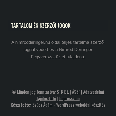
TARTALOM ÉS SZERZŐI JOGOK
A nimrodderinger.hu oldal teljes tartalma szerzői
joggal védett és a Nimród Derringer
Fegyverszaküzlet tulajdona.
© Minden jog fenntartva: S+K Bt. |
ÁSZF
|
Adatvédelmi
tájékoztató
|
Impresszum
Készítette:
Szűcs Ádám -
WordPress weboldal készítés