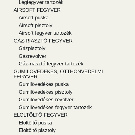
Légfegyver tartozék
AIRSOFT FEGYVER
Airsoft puska
Airsoft pisztoly
Airsoft fegyver tartozék
GÁZ-RIASZTÓ FEGYVER
Gázpisztoly
Gázrevolver
Gáz-riasztó fegyver tartozék
GUMILÖVEDÉKES, OTTHONVÉDELMI
FEGYVER
Gumilövedékes puska
Gumilövedékes pisztoly
Gumilövedékes revolver
Gumilövedékes fegyver tartozék
ELÖLTÖLTŐ FEGYVER
Elöltöltő puska
Elöltöltő pisztoly