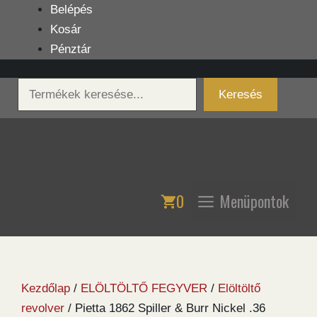
Kilépés
Belépés
a
Kosár
tartalomba
Pénztár
Keresés
Keresés
0
Menüpontok
Kezdőlap
/
ELÖLTÖLTŐ FEGYVER
/
Elöltöltő
revolver
/ Pietta 1862 Spiller & Burr Nickel .36