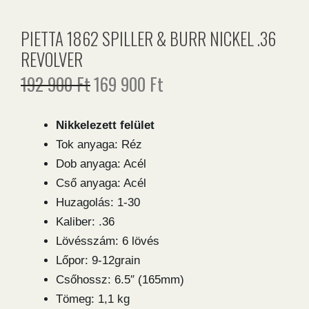
PIETTA 1862 SPILLER & BURR NICKEL .36
REVOLVER
192 900
Ft
169 900
Ft
Original
Current
price
price
was:
is:
Nikkelezett felület
192
169
Tok anyaga: Réz
900 Ft.
900 Ft.
Dob anyaga: Acél
Cső anyaga: Acél
Huzagolás: 1-30
Kaliber: .36
Lövésszám: 6 lövés
Lőpor: 9-12grain
Csőhossz: 6.5″ (165mm)
Tömeg: 1,1 kg