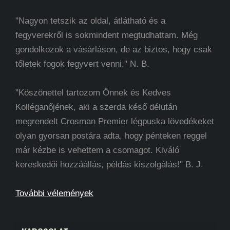
"Nagyon tetszik az oldal, átlátható és a
fegyverekről is sokmindent megtudhattam. Még
gondolkozok a vásárláson, de az biztos, hogy csak
tőletek fogok fegyvert venni." N. B.
"Köszönettel tartozom Önnek és Kedves
Kolléganőjének, aki a szerda késő délután
megrendelt Crosman Premier légpuska lövedékeket
olyan gyorsan postára adta, hogy pénteken reggel
már kézbe is vehettem a csomagot. Kiváló
kereskedői hozzáállás, példás kiszolgálás!" B. J.
További vélemények