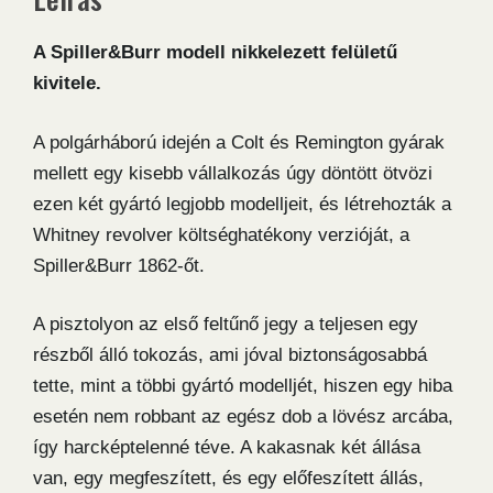
mennyiség
A Spiller&Burr modell nikkelezett felületű
kivitele.
A polgárháború idején a Colt és Remington gyárak
mellett egy kisebb vállalkozás úgy döntött ötvözi
ezen két gyártó legjobb modelljeit, és létrehozták a
Whitney revolver költséghatékony verzióját, a
Spiller&Burr 1862-őt.
A pisztolyon az első feltűnő jegy a teljesen egy
részből álló tokozás, ami jóval biztonságosabbá
tette, mint a többi gyártó modelljét, hiszen egy hiba
esetén nem robbant az egész dob a lövész arcába,
így harcképtelenné téve. A kakasnak két állása
van, egy megfeszített, és egy előfeszített állás,