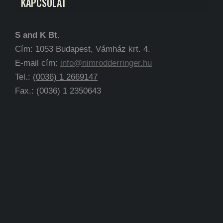
KAPCSOLAT
S and K Bt.
Cím: 1053 Budapest, Vámház krt. 4.
E-mail cím:
info@nimrodderringer.hu
Tel.:
(0036) 1 2669147
Fax.: (0036) 1 2350643