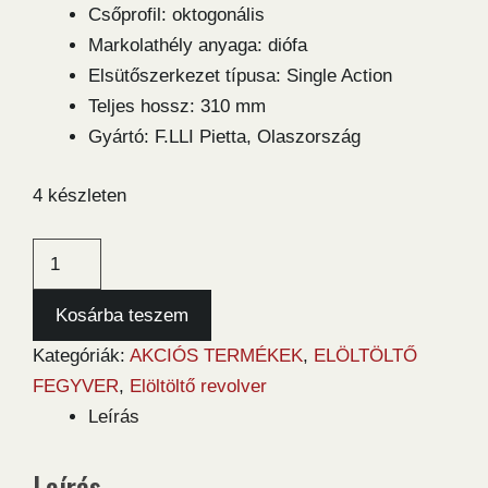
Csőprofil: oktogonális
Markolathély anyaga: diófa
Elsütőszerkezet típusa: Single Action
Teljes hossz: 310 mm
Gyártó: F.LLI Pietta, Olaszország
4 készleten
Pietta
1862
Spiller
Kosárba teszem
&
Kategóriák:
AKCIÓS TERMÉKEK
,
ELÖLTÖLTŐ
Burr
FEGYVER
,
Elöltöltő revolver
Nickel
Leírás
.36
revolver
Leírás