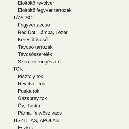
Elöltöltő revolver
Elöltöltő fegyver tartozék
TÁVCSŐ
Fegyvertávcső
Red Dot, Lámpa, Lézer
Keresőtávcső
Távcső tartozék
Távcsőszerelék
Szerelék kiegészítő
TOK
Pisztoly tok
Revolver tok
Puska tok
Gázspray tok
Öv, Táska
Párna, fekvőszivacs
TISZTÍTÁS, ÁPOLÁS
Eszköz