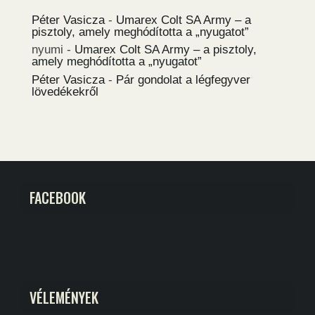
Péter Vasicza
-
Umarex Colt SA Army – a
pisztoly, amely meghódította a „nyugatot”
nyumi
-
Umarex Colt SA Army – a pisztoly,
amely meghódította a „nyugatot”
Péter Vasicza
-
Pár gondolat a légfegyver
lövedékekről
FACEBOOK
VÉLEMÉNYEK