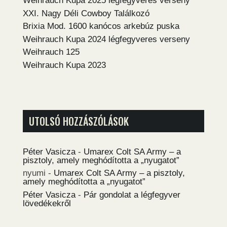
Weihrauch Kupa 2025 légfegyveres verseny
XXI. Nagy Déli Cowboy Találkozó
Brixia Mod. 1600 kanócos arkebúz puska
Weihrauch Kupa 2024 légfegyveres verseny
Weihrauch 125
Weihrauch Kupa 2023
UTOLSÓ HOZZÁSZÓLÁSOK
Péter Vasicza
-
Umarex Colt SA Army – a
pisztoly, amely meghódította a „nyugatot”
nyumi
-
Umarex Colt SA Army – a pisztoly,
amely meghódította a „nyugatot”
Péter Vasicza
-
Pár gondolat a légfegyver
lövedékekről