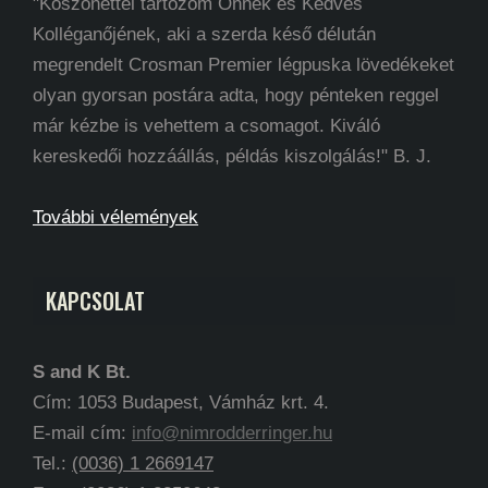
"Köszönettel tartozom Önnek és Kedves
Kolléganőjének, aki a szerda késő délután
megrendelt Crosman Premier légpuska lövedékeket
olyan gyorsan postára adta, hogy pénteken reggel
már kézbe is vehettem a csomagot. Kiváló
kereskedői hozzáállás, példás kiszolgálás!" B. J.
További vélemények
KAPCSOLAT
S and K Bt.
Cím: 1053 Budapest, Vámház krt. 4.
E-mail cím:
info@nimrodderringer.hu
Tel.:
(0036) 1 2669147