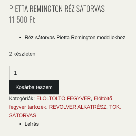
PIETTA REMINGTON RÉZ SÁTORVAS
11 500
Ft
Réz sátorvas Pietta Remington modellekhez
2 készleten
Pietta
Remington
réz
Kosárba teszem
sátorvas
Kategóriák:
ELÖLTÖLTŐ FEGYVER
,
Elöltöltő
mennyiség
fegyver tartozék
,
REVOLVER ALKATRÉSZ
,
TOK,
SÁTORVAS
Leírás