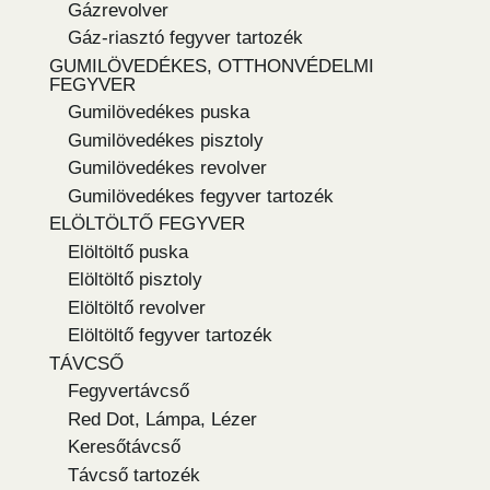
Gázrevolver
Gáz-riasztó fegyver tartozék
GUMILÖVEDÉKES, OTTHONVÉDELMI
FEGYVER
Gumilövedékes puska
Gumilövedékes pisztoly
Gumilövedékes revolver
Gumilövedékes fegyver tartozék
ELÖLTÖLTŐ FEGYVER
Elöltöltő puska
Elöltöltő pisztoly
Elöltöltő revolver
Elöltöltő fegyver tartozék
TÁVCSŐ
Fegyvertávcső
Red Dot, Lámpa, Lézer
Keresőtávcső
Távcső tartozék