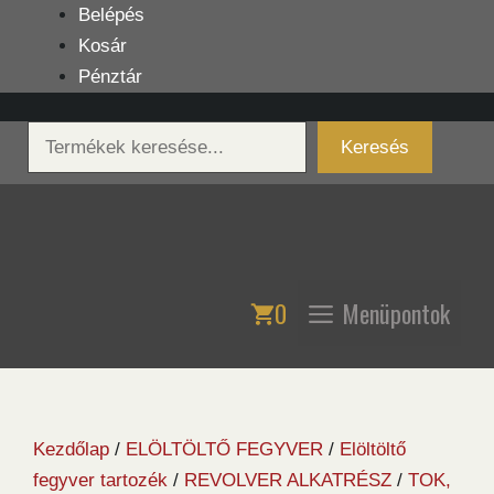
Kilépés
Belépés
a
Kosár
tartalomba
Pénztár
Keresés
Keresés
0
Menüpontok
Kezdőlap
/
ELÖLTÖLTŐ FEGYVER
/
Elöltöltő
fegyver tartozék
/
REVOLVER ALKATRÉSZ
/
TOK,