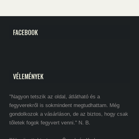
FACEBOOK
VÉLEMÉNYEK
"Nagyon tetszik az oldal, átlátható és a
fegyverekről is sokmindent megtudhattam. Még
gondolkozok a vásárláson, de az biztos, hogy csak
tőletek fogok fegyvert venni." N. B.