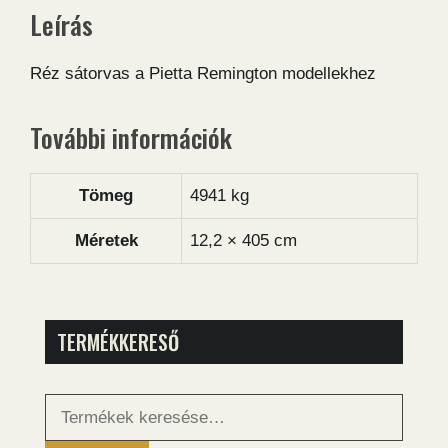
Leírás
Réz sátorvas a Pietta Remington modellekhez
További információk
Tömeg
4941 kg
Méretek
12,2 × 405 cm
TERMÉKKERESŐ
Keresés
a
következőre: