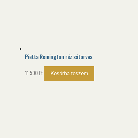
Pietta Remington réz sátorvas
11 500
Ft
Kosárba teszem