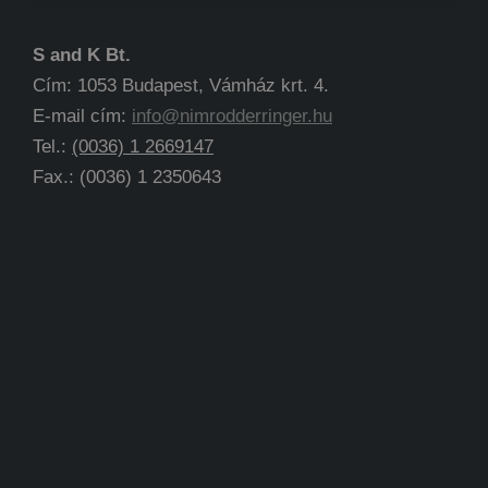
S and K Bt.
Cím: 1053 Budapest, Vámház krt. 4.
E-mail cím:
info@nimrodderringer.hu
Tel.:
(0036) 1 2669147
Fax.: (0036) 1 2350643