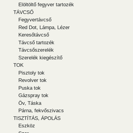
Elöltöltő fegyver tartozék
TÁVCSŐ
Fegyvertávcső
Red Dot, Lámpa, Lézer
Keresőtávcső
Távcső tartozék
Távcsőszerelék
Szerelék kiegészítő
TOK
Pisztoly tok
Revolver tok
Puska tok
Gázspray tok
Öv, Táska
Párna, fekvőszivacs
TISZTÍTÁS, ÁPOLÁS
Eszköz