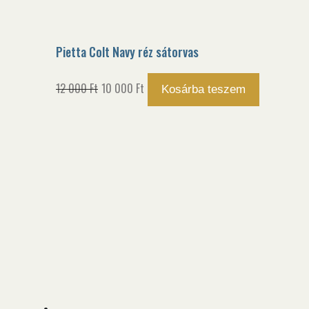
Pietta Colt Navy réz sátorvas
Original
Current
12 000
Ft
10 000
Ft
Kosárba teszem
price
price
was:
is:
12
10
000 Ft.
000 Ft.