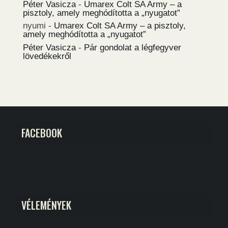
Péter Vasicza
-
Umarex Colt SA Army – a
pisztoly, amely meghódította a „nyugatot”
nyumi
-
Umarex Colt SA Army – a pisztoly,
amely meghódította a „nyugatot”
Péter Vasicza
-
Pár gondolat a légfegyver
lövedékekről
FACEBOOK
VÉLEMÉNYEK