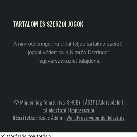
TARTALOM ÉS SZERZŐI JOGOK
A nimrodderinger.hu oldal teljes tartalma szerzői
joggal védett és a Nimród Derringer
Fegyverszaküzlet tulajdona.
© Minden jog fenntartva: S+K Bt. |
ÁSZF
|
Adatvédelmi
tájékoztató
|
Impresszum
Készítette:
Szűcs Ádám -
WordPress weboldal készítés
Váráslás folytatása →