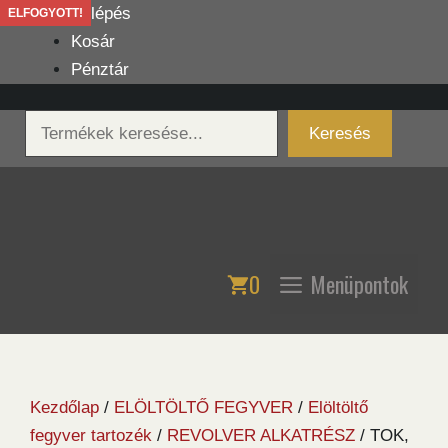
Kilépés
Belépés
ELFOGYOTT!
ELFOGYOTT!
ELFOGYOTT!
a
Kosár
tartalomba
Pénztár
Keresés
Keresés
0
Menüpontok
Kezdőlap
/
ELÖLTÖLTŐ FEGYVER
/
Elöltöltő
fegyver tartozék
/
REVOLVER ALKATRÉSZ
/ TOK,