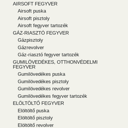
AIRSOFT FEGYVER
Airsoft puska
Airsoft pisztoly
Airsoft fegyver tartozék
GÁZ-RIASZTÓ FEGYVER
Gázpisztoly
Gázrevolver
Gáz-riasztó fegyver tartozék
GUMILÖVEDÉKES, OTTHONVÉDELMI
FEGYVER
Gumilövedékes puska
Gumilövedékes pisztoly
Gumilövedékes revolver
Gumilövedékes fegyver tartozék
ELÖLTÖLTŐ FEGYVER
Elöltöltő puska
Elöltöltő pisztoly
Elöltöltő revolver