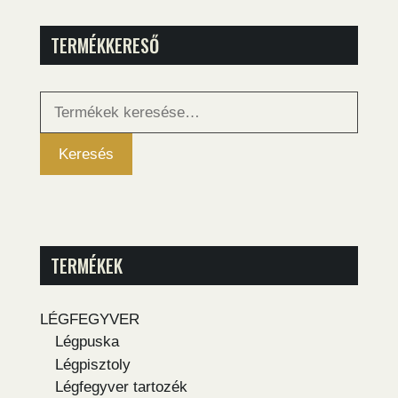
TERMÉKKERESŐ
Keresés
a
következőre:
Keresés
TERMÉKEK
LÉGFEGYVER
Légpuska
Légpisztoly
Légfegyver tartozék