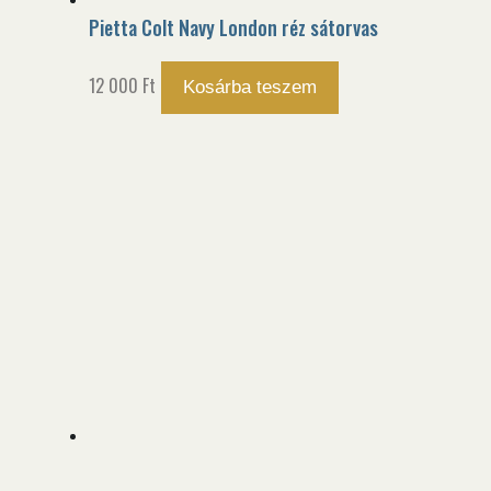
Pietta Colt Navy London réz sátorvas
12 000
Ft
Kosárba teszem