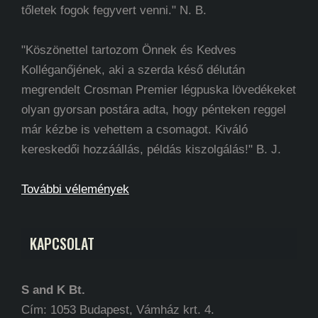
tőletek fogok fegyvert venni." N. B.
"Köszönettel tartozom Önnek és Kedves
Kolléganőjének, aki a szerda késő délután
megrendelt Crosman Premier légpuska lövedékeket
olyan gyorsan postára adta, hogy pénteken reggel
már kézbe is vehettem a csomagot. Kiváló
kereskedői hozzáállás, példás kiszolgálás!" B. J.
További vélemények
KAPCSOLAT
S and K Bt.
Cím: 1053 Budapest, Vámház krt. 4.