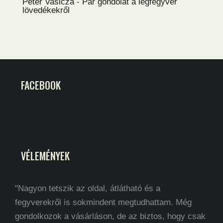
Péter Vasicza
-
Pár gondolat a légfegyver
lövedékekről
FACEBOOK
VÉLEMÉNYEK
"Nagyon tetszik az oldal, átlátható és a
fegyverekről is sokmindent megtudhattam. Még
gondolkozok a vásárláson, de az biztos, hogy csak