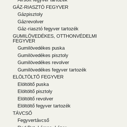
GÁZ-RIASZTÓ FEGYVER
Gázpisztoly
Gázrevolver
Gáz-riasztó fegyver tartozék
GUMILÖVEDÉKES, OTTHONVÉDELMI
FEGYVER
Gumilövedékes puska
Gumilövedékes pisztoly
Gumilövedékes revolver
Gumilövedékes fegyver tartozék
ELÖLTÖLTŐ FEGYVER
Elöltöltő puska
Elöltöltő pisztoly
Elöltöltő revolver
Elöltöltő fegyver tartozék
TÁVCSŐ
Fegyvertávcső