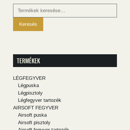
Keresés
a
következőre:
Keresés
TERMÉKEK
LÉGFEGYVER
Légpuska
Légpisztoly
Légfegyver tartozék
AIRSOFT FEGYVER
Airsoft puska
Airsoft pisztoly
Airsoft fegyver tartozék