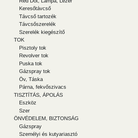
Red Dot, Lámpa, Lézer
Keresőtávcső
Távcső tartozék
Távcsőszerelék
Szerelék kiegészítő
TOK
Pisztoly tok
Revolver tok
Puska tok
Gázspray tok
Öv, Táska
Párna, fekvőszivacs
TISZTÍTÁS, ÁPOLÁS
Eszköz
Szer
ÖNVÉDELEM, BIZTONSÁG
Gázspray
Személyi és kutyariasztó