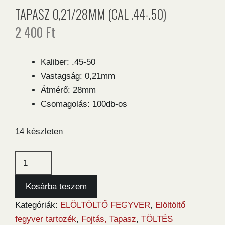
TAPASZ 0,21/28MM (CAL .44-.50)
2 400
Ft
Kaliber: .45-50
Vastagság: 0,21mm
Átmérő: 28mm
Csomagolás: 100db-os
14 készleten
Tapasz
0,21/28mm
(cal
Kosárba teszem
.44-.50)
Kategóriák:
ELÖLTÖLTŐ FEGYVER
,
Elöltöltő
mennyiség
fegyver tartozék
,
Fojtás, Tapasz
,
TÖLTÉS