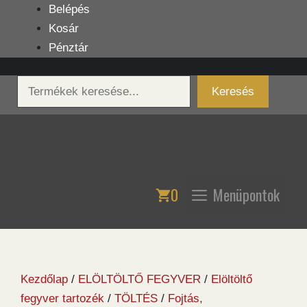
Kilépés
Belépés
a
Kosár
tartalomba
Pénztár
Keresés
Keresés
0
Menüpontok
Kezdőlap
/
ELÖLTÖLTŐ FEGYVER
/
Elöltöltő
fegyver tartozék
/
TÖLTÉS
/
Fojtás,