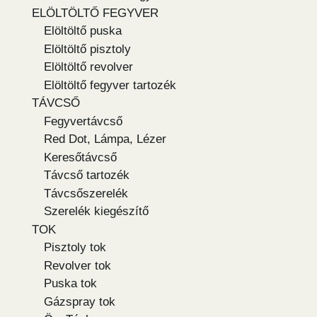
ELÖLTÖLTŐ FEGYVER
Elöltöltő puska
Elöltöltő pisztoly
Elöltöltő revolver
Elöltöltő fegyver tartozék
TÁVCSŐ
Fegyvertávcső
Red Dot, Lámpa, Lézer
Keresőtávcső
Távcső tartozék
Távcsőszerelék
Szerelék kiegészítő
TOK
Pisztoly tok
Revolver tok
Puska tok
Gázspray tok