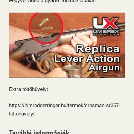
Fegyvervideó a gyártó Youtube oldalán:
Extra töltőhüvely:
https://nimrodderringer.hu/termek/crosman-sr357-
toltohuvely/
További információk