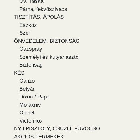
Öv, Táska
Párna, fekvőszivacs
TISZTÍTÁS, ÁPOLÁS
Eszköz
Szer
ÖNVÉDELEM, BIZTONSÁG
Gázspray
Személyi és kutyariasztó
Biztonság
KÉS
Ganzo
Betyár
Dixon / Papp
Morakniv
Opinel
Victorinox
NYÍLPISZTOLY, CSÚZLI, FÚVÓCSŐ
AKCIÓS TERMÉKEK