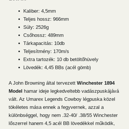
Kaliber: 4,5mm
Teljes hossz: 966mm
Súly: 2526g
Csőhossz: 489mm
Tárkapacitás: 10db
Teljesítmény: 170m/s
Extra tartozék: 10 db betöltőhüvely
Lövedék: 4,45 BBs (acél gömb)
A John Browning által tervezett
Winchester 1894
Model
hamar ideje legkedveltebb vadászpuskájává
vált. Az Umarex Legends Cowboy légpuska közel
tökéletes mása ennek a fegyvernek, azzal a
különbséggel, hogy nem .32-40/ .38/55 Winchester
lőszerrel hanem 4,5 acél BB lövedékkel működik,