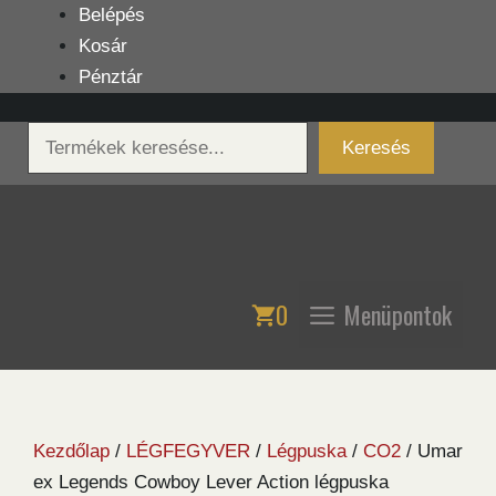
Kilépés
Belépés
a
Kosár
tartalomba
Pénztár
Keresés
Keresés
0
Menüpontok
Kezdőlap
/
LÉGFEGYVER
/
Légpuska
/
CO2
/ Umar
ex Legends Cowboy Lever Action légpuska