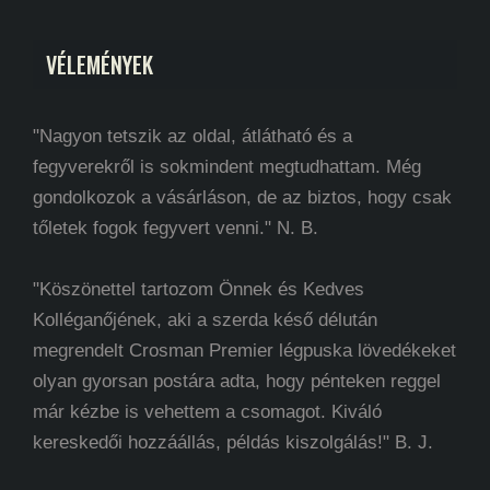
VÉLEMÉNYEK
"Nagyon tetszik az oldal, átlátható és a
fegyverekről is sokmindent megtudhattam. Még
gondolkozok a vásárláson, de az biztos, hogy csak
tőletek fogok fegyvert venni." N. B.
"Köszönettel tartozom Önnek és Kedves
Kolléganőjének, aki a szerda késő délután
megrendelt Crosman Premier légpuska lövedékeket
olyan gyorsan postára adta, hogy pénteken reggel
már kézbe is vehettem a csomagot. Kiváló
kereskedői hozzáállás, példás kiszolgálás!" B. J.