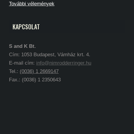
További vélemények
KAPCSOLAT
S and K Bt.
Cím: 1053 Budapest, Vámház krt. 4.
E-mail cím:
info@nimrodderringer.hu
Tel.:
(0036) 1 2669147
Fax.: (0036) 1 2350643