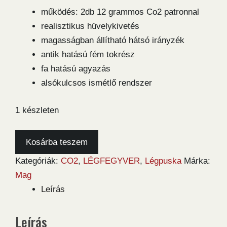
működés: 2db 12 grammos Co2 patronnal
realisztikus hüvelykivetés
magasságban állítható hátsó irányzék
antik hatású fém tokrész
fa hatású agyazás
alsókulcsos ismétlő rendszer
1 készleten
Umarex
Kosárba teszem
Legends
Kategóriák:
CO2
,
LÉGFEGYVER
,
Légpuska
Márka:
Cowboy
Mag
Lever
Leírás
Action
légpuska
Leírás
mennyiség