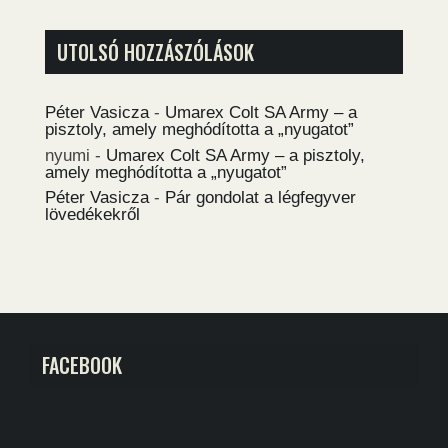
UTOLSÓ HOZZÁSZÓLÁSOK
Péter Vasicza
-
Umarex Colt SA Army – a
pisztoly, amely meghódította a „nyugatot”
nyumi
-
Umarex Colt SA Army – a pisztoly,
amely meghódította a „nyugatot”
Péter Vasicza
-
Pár gondolat a légfegyver
lövedékekről
FACEBOOK