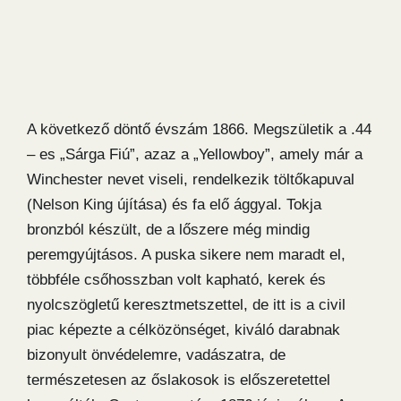
A következő döntő évszám 1866. Megszületik a .44
– es „Sárga Fiú”, azaz a „Yellowboy”, amely már a
Winchester nevet viseli, rendelkezik töltőkapuval
(Nelson King újítása) és fa elő ággyal. Tokja
bronzból készült, de a lőszere még mindig
peremgyújtásos. A puska sikere nem maradt el,
többféle csőhosszban volt kapható, kerek és
nyolcszögletű keresztmetszettel, de itt is a civil
piac képezte a célközönséget, kiváló darabnak
bizonyult önvédelemre, vadászatra, de
természetesen az őslakosok is előszeretettel