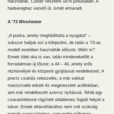
használták, Custer vesztére 1876 júniusában. A
hadsereghez vezető út, ismét elmaradt.
A ’73 Winchester
„A puska, amely meghódította a nyugatot” –
sokszor halljuk ezt a kifejezést, de talán a ’73-as
modell esetében használták először. Miért is?
Ennek több oka is van, talán mindenekelőtt a
forradalmian új lőszer, a 44 – 40, amely erős
rézhüvellyel és központi gyújtással rendelkezett. A
precíz csuklós reteszelés, a már sokkal
masszívabb edzett és megeresztett acéltokban,
ami már rendelkezett szerviz nyílással. Tehát egy
csavarkötéssel rögzített oldallemez foglalt helyet a
tokon. Ennek eltávolításához nem volt szükség
komoly szerszámokra, sem pedig műhelyre,