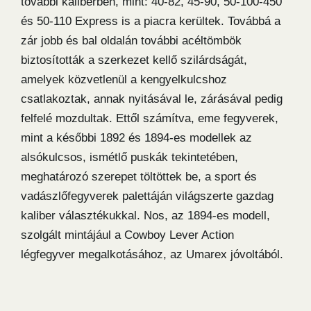
további kaliberben, mint: 40-82, 45-90, 50-100-450
és 50-110 Express is a piacra kerültek. Továbbá a
zár jobb és bal oldalán további acéltömbök
biztosították a szerkezet kellő szilárdságát,
amelyek közvetlenül a kengyelkulcshoz
csatlakoztak, annak nyitásával le, zárásával pedig
felfelé mozdultak. Ettől számítva, eme fegyverek,
mint a későbbi 1892 és 1894-es modellek az
alsókulcsos, ismétlő puskák tekintetében,
meghatározó szerepet töltöttek be, a sport és
vadászlőfegyverek palettáján világszerte gazdag
kaliber választékukkal. Nos, az 1894-es modell,
szolgált mintájául a Cowboy Lever Action
légfegyver megalkotásához, az Umarex jóvoltából.