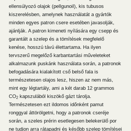
ellensúlyozó olajok (pellgunoil), kis tubusos
kiszerelésben, amelynek használatát a gyártók
minden egyes patron csere esetében javasolják,
ajánlják. A patron kimeneti nyílására egy csepp és
garantált a szelep és a tömítések megfelelő
kenése, hosszú távú élettartama. Ha ilyen
tervszerű megelőző karbantartási műveleteket
alkalmazunk puskánk használata során, a patronok
befogadására kialakított cső belső fala is
természetesen olajos lesz, hiszen az nem más,
mint egy légtartály, ami a két darab 12 grammos
CO
kapszulából kiszökő gázt tárolja.
2
Természetesen ezt ildomos időnként pamut
ronggyal áttörölgetni, hogy a patronok cseréje
során, a szeles prérin esetlegesen belekerülő por
ne tudjon arra rátapadni és később szelep tömítései