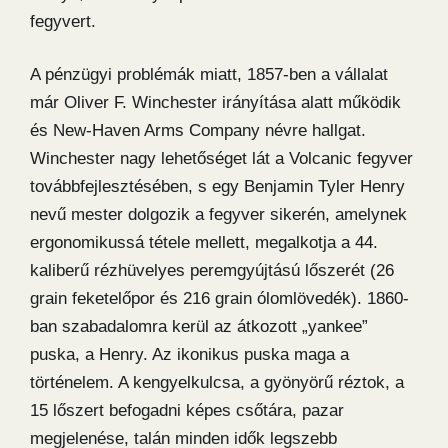
fegyvert.
A pénzügyi problémák miatt, 1857-ben a vállalat
már Oliver F. Winchester irányítása alatt működik
és New-Haven Arms Company névre hallgat.
Winchester nagy lehetőséget lát a Volcanic fegyver
továbbfejlesztésében, s egy Benjamin Tyler Henry
nevű mester dolgozik a fegyver sikerén, amelynek
ergonomikussá tétele mellett, megalkotja a 44.
kaliberű rézhüvelyes peremgyújtású lőszerét (26
grain feketelőpor és 216 grain ólomlövedék). 1860-
ban szabadalomra kerül az átkozott „yankee”
puska, a Henry. Az ikonikus puska maga a
történelem. A kengyelkulcsa, a gyönyörű réztok, a
15 lőszert befogadni képes csőtára, pazar
megjelenése, talán minden idők legszebb