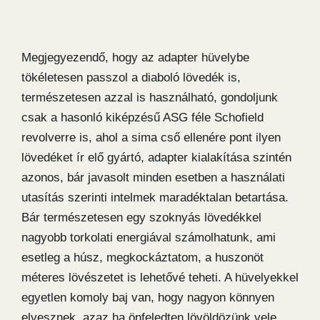
Megjegyezendő, hogy az adapter hüvelybe
tökéletesen passzol a diaboló lövedék is,
természetesen azzal is használható, gondoljunk
csak a hasonló kiképzésű ASG féle Schofield
revolverre is, ahol a sima cső ellenére pont ilyen
lövedéket ír elő gyártó, adapter kialakítása szintén
azonos, bár javasolt minden esetben a használati
utasítás szerinti intelmek maradéktalan betartása.
Bár természetesen egy szoknyás lövedékkel
nagyobb torkolati energiával számolhatunk, ami
esetleg a húsz, megkockáztatom, a huszonöt
méteres lövészetet is lehetővé teheti. A hüvelyekkel
egyetlen komoly baj van, hogy nagyon könnyen
elvesznek, azaz ha önfeledten lövöldözünk vele