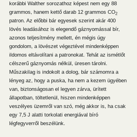
korábbi Walther sorozathoz képest nem egy 88
grammos, hanem kettő darab 12 grammos CO
2
patron. Az előbbi bár egyesek szerint akár 400
lövés leadásához is elegendő gáznyomással bír,
azonos teljesítmény mellett, én mégis úgy
gondolom, a lövészet végeztével mindenképpen
ildomos eltávolítani a patronokat. Tehát az ismétlőt
célszerű gáznyomás nélkül, üresen tárolni.
Műszakilag is indokolt a dolog, bár számomra a
lényeg az, hogy a puska, ha nem a kezem ügyében
van, biztonságosan el legyen zárva, ürített
állapotban, töltetlenül, hiszen mindenképpen
veszélyes üzemről van szó, még akkor is, ha csak
egy 7,5 J alatti torkolati energiával bíró
légfegyverről beszélünk.