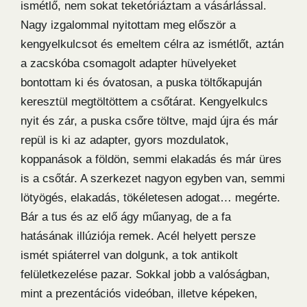
ismétlő, nem sokat teketóriáztam a vásárlással.
Nagy izgalommal nyitottam meg először a
kengyelkulcsot és emeltem célra az ismétlőt, aztán
a zacskóba csomagolt adapter hüvelyeket
bontottam ki és óvatosan, a puska töltőkapuján
keresztül megtöltöttem a csőtárat. Kengyelkulcs
nyit és zár, a puska csőre töltve, majd újra és már
repül is ki az adapter, gyors mozdulatok,
koppanások a földön, semmi elakadás és már üres
is a csőtár. A szerkezet nagyon egyben van, semmi
lötyögés, elakadás, tökéletesen adogat… megérte.
Bár a tus és az elő ágy műanyag, de a fa
hatásának illúziója remek. Acél helyett persze
ismét spiáterrel van dolgunk, a tok antikolt
felületkezelése pazar. Sokkal jobb a valóságban,
mint a prezentációs videóban, illetve képeken,