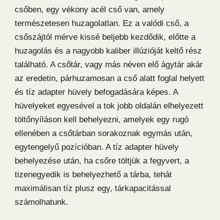
csőben, egy vékony acél cső van, amely
természetesen huzagolatlan. Ez a valódi cső, a
csőszájtól mérve kissé beljebb kezdődik, előtte a
huzagolás és a nagyobb kaliber illúzióját keltő rész
található. A csőtár, vagy más néven elő ágytár akár
az eredetin, párhuzamosan a cső alatt foglal helyett
és tíz adapter hüvely befogadására képes. A
hüvelyeket egyesével a tok jobb oldalán elhelyezett
töltőnyíláson kell behelyezni, amelyek egy rugó
ellenében a csőtárban sorakoznak egymás után,
egytengelyű pozícióban. A tíz adapter hüvely
behelyezése után, ha csőre töltjük a fegyvert, a
tizenegyedik is behelyezhető a tárba, tehát
maximálisan tíz plusz egy, tárkapacitással
számolhatunk.