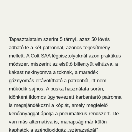
Tapasztalataim szerint 5 tárnyi, azaz 50 lövés
adható le a két patronnal, azonos teljesítmény
mellett. A Colt SAA légpisztolyoknál azon praktikus
módszer, miszerint az elsütő billentyűt elhúzva, a
kakast nekinyomva a toknak, a maradék
gáznyomás eltávolítható a patronból, itt nem
működik sajnos. A puska használata során,
időnként ildomos úgynevezett karbantartó patronnal
is megajándékozni a kópiát, amely megfelelő
kenőanyaggal ápolja a pneumatikus rendszert. De
van más alternatíva is, manapság már külön
kaphatók a széndioxidgáz „szárazságát”