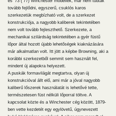
és ’73 (’77) Winchester modellek, már nem tudtak
tovább fejlődni, egyszerű, csuklós karos
szerkezetük megbízható volt, de a szerkezet
konstrukciója, a nagyobb kaliberek tekintetében
nem volt tovább fejleszthető. Szerkezete, a
mechanikai szilárdság tekintetében a gyér füstű
lőpor által hozott újabb lehetőségek kiaknázására
már alkalmatlan volt. Itt jött a képbe Browning, aki a
korábbi szerkezetből semmit sem használt fel,
mindent új alapokra helyezett.
A puskák formavilágát megtartva, olyan új
konstrukcióval állt elő, ami már a jóval nagyobb
kaliberű lőszerek használatát is lehetővé tette,
természetesen füst nélküli lőporral töltve. A
kapcsolat közte és a Winchester cég között, 1879-
ben vette kezdetét egy egylövetű, úgynevezett