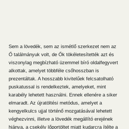
Sem a lövedék, sem az ismétlő szerkezet nem az
Ő találmányuk volt, de Ők tökéletesítették azt és
viszonylag megbízható üzemmel bíró oldalfegyvert
alkottak, amelyet többféle csőhosszban is
prezentáltak. A hosszabb kivitelűek felcsatolható
puskatussal is rendelkeztek, amelyeket, mint
karabély lehetett használni. Ennek ellenére a siker
elmaradt. Az újratöltési metódus, amelyet a
kengyelkulcs ujjal történő mozgatásával lehetett
véghezvinni, illetve a lövedék megállító erejének
hiánya, a csekély lőportöltet miatt kudarcra ítélte a