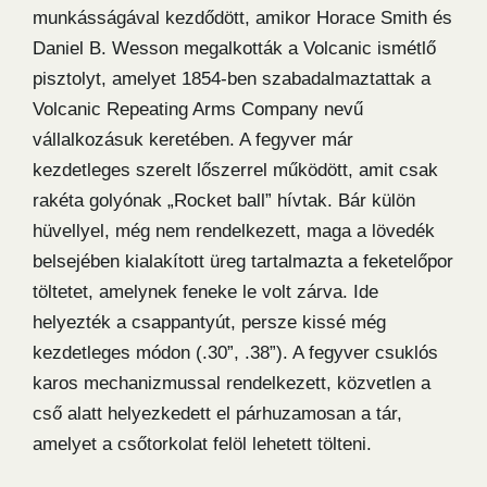
munkásságával kezdődött, amikor Horace Smith és
Daniel B. Wesson megalkották a Volcanic ismétlő
pisztolyt, amelyet 1854-ben szabadalmaztattak a
Volcanic Repeating Arms Company nevű
vállalkozásuk keretében. A fegyver már
kezdetleges szerelt lőszerrel működött, amit csak
rakéta golyónak „Rocket ball” hívtak. Bár külön
hüvellyel, még nem rendelkezett, maga a lövedék
belsejében kialakított üreg tartalmazta a feketelőpor
töltetet, amelynek feneke le volt zárva. Ide
helyezték a csappantyút, persze kissé még
kezdetleges módon (.30”, .38”). A fegyver csuklós
karos mechanizmussal rendelkezett, közvetlen a
cső alatt helyezkedett el párhuzamosan a tár,
amelyet a csőtorkolat felöl lehetett tölteni.