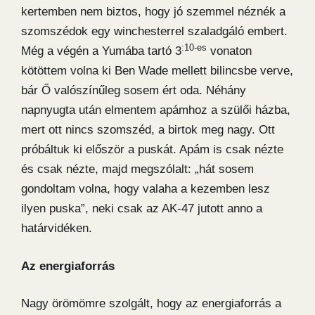
kertemben nem biztos, hogy jó szemmel néznék a
szomszédok egy winchesterrel szaladgáló embert.
:10-es
Még a végén a Yumába tartó 3
vonaton
kötöttem volna ki Ben Wade mellett bilincsbe verve,
bár Ő valószínűleg sosem ért oda. Néhány
napnyugta után elmentem apámhoz a szülői házba,
mert ott nincs szomszéd, a birtok meg nagy. Ott
próbáltuk ki először a puskát. Apám is csak nézte
és csak nézte, majd megszólalt: „hát sosem
gondoltam volna, hogy valaha a kezemben lesz
ilyen puska”, neki csak az AK-47 jutott anno a
határvidéken.
Az energiaforrás
Nagy örömömre szolgált, hogy az energiaforrás a