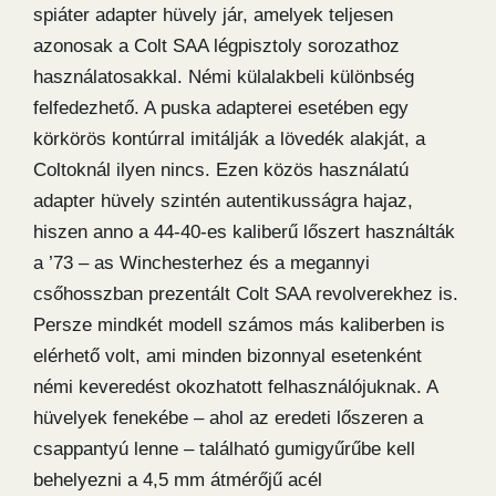
spiáter adapter hüvely jár, amelyek teljesen
azonosak a Colt SAA légpisztoly sorozathoz
használatosakkal. Némi külalakbeli különbség
felfedezhető. A puska adapterei esetében egy
körkörös kontúrral imitálják a lövedék alakját, a
Coltoknál ilyen nincs. Ezen közös használatú
adapter hüvely szintén autentikusságra hajaz,
hiszen anno a 44-40-es kaliberű lőszert használták
a ’73 – as Winchesterhez és a megannyi
csőhosszban prezentált Colt SAA revolverekhez is.
Persze mindkét modell számos más kaliberben is
elérhető volt, ami minden bizonnyal esetenként
némi keveredést okozhatott felhasználójuknak. A
hüvelyek fenekébe – ahol az eredeti lőszeren a
csappantyú lenne – található gumigyűrűbe kell
behelyezni a 4,5 mm átmérőjű acél