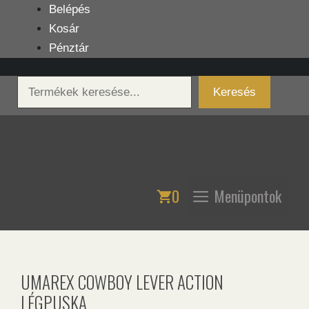
Kilépés
Belépés
a
Kosár
tartalomba
Pénztár
Keresés
Keresés
0
Menüpontok
UMAREX COWBOY LEVER ACTION
LÉGPUSKA