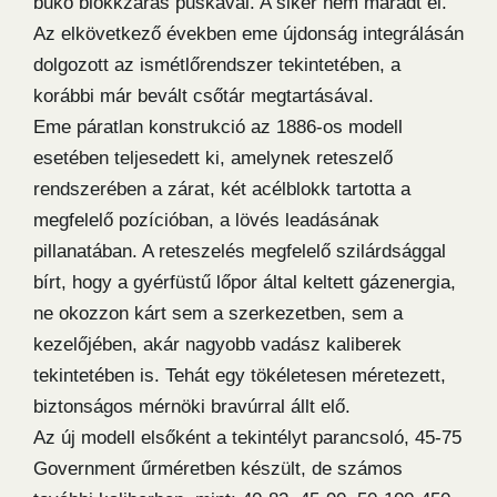
bukó blokkzáras puskával. A siker nem maradt el.
Az elkövetkező években eme újdonság integrálásán
dolgozott az ismétlőrendszer tekintetében, a
korábbi már bevált csőtár megtartásával.
Eme páratlan konstrukció az 1886-os modell
esetében teljesedett ki, amelynek reteszelő
rendszerében a zárat, két acélblokk tartotta a
megfelelő pozícióban, a lövés leadásának
pillanatában. A reteszelés megfelelő szilárdsággal
bírt, hogy a gyérfüstű lőpor által keltett gázenergia,
ne okozzon kárt sem a szerkezetben, sem a
kezelőjében, akár nagyobb vadász kaliberek
tekintetében is. Tehát egy tökéletesen méretezett,
biztonságos mérnöki bravúrral állt elő.
Az új modell elsőként a tekintélyt parancsoló, 45-75
Government űrméretben készült, de számos