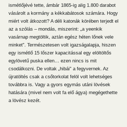
ismétlőjévé tette, ámbár 1865-ig alig 1.800 darabot
vásárolt a kormány a kékkabátosok számára. Hogy
miért volt átkozott? A déli katonák körében terjedt el
az a szólás – mondás, miszerint: „a yeenkik
vasárnap megtöltik, aztán egész héten lőnek vele
minket”. Természetesen volt igazságalapja, hiszen
egy ismétlő 15 lőszer kapacitással egy elöltöltős
egylövetű puska ellen… ezen nincs is mit
csodálkozni. De voltak „hibái” a fegyvernek. Az
újratöltés csak a csőtorkolat felöl volt lehetséges
továbbra is. Vagy a gyors egymás utáni lövések
hatására (mivel nem volt fa elő ágya) megégethette
a lövész kezét.