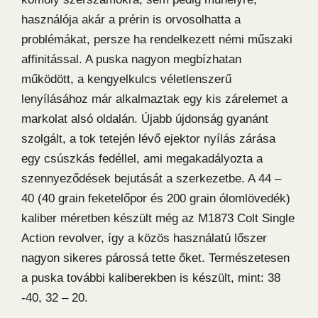
használója akár a prérin is orvosolhatta a
problémákat, persze ha rendelkezett némi műszaki
affinitással. A puska nagyon megbízhatan
működött, a kengyelkulcs véletlenszerű
lenyílásához már alkalmaztak egy kis zárelemet a
markolat alsó oldalán. Újabb újdonság gyanánt
szolgált, a tok tetején lévő ejektor nyílás zárása
egy csúszkás fedéllel, ami megakadályozta a
szennyeződések bejutását a szerkezetbe. A 44 –
40 (40 grain feketelőpor és 200 grain ólomlövedék)
kaliber méretben készült még az M1873 Colt Single
Action revolver, így a közös használatú lőszer
nagyon sikeres párossá tette őket. Természetesen
a puska további kaliberekben is készült, mint: 38
-40, 32 – 20.