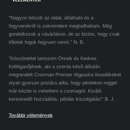
"Nagyon tetszik az oldal, átlátható és a
fegyverekről is sokmindent megtudhattam. Még
gondolkozok a vásárláson, de az biztos, hogy csak
tőletek fogok fegyvert venni." N. B.
"Köszönettel tartozom Önnek és Kedves
Kolléganőjének, aki a szerda késő délután
megrendelt Crosman Premier légpuska lövedékeket
olyan gyorsan postára adta, hogy pénteken reggel
már kézbe is vehettem a csomagot. Kiváló
kereskedői hozzáállás, példás kiszolgálás!" B. J.
További vélemények