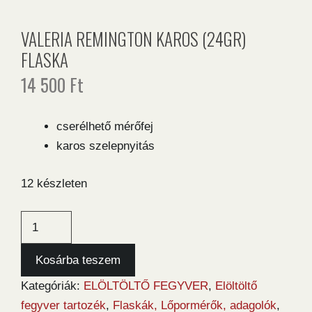
VALERIA REMINGTON KAROS (24GR)
FLASKA
14 500
Ft
cserélhető mérőfej
karos szelepnyitás
12 készleten
Valeria
Remington
karos
Kosárba teszem
(24gr)
Kategóriák:
ELÖLTÖLTŐ FEGYVER
,
Elöltöltő
flaska
fegyver tartozék
,
Flaskák, Lőpormérők, adagolók
,