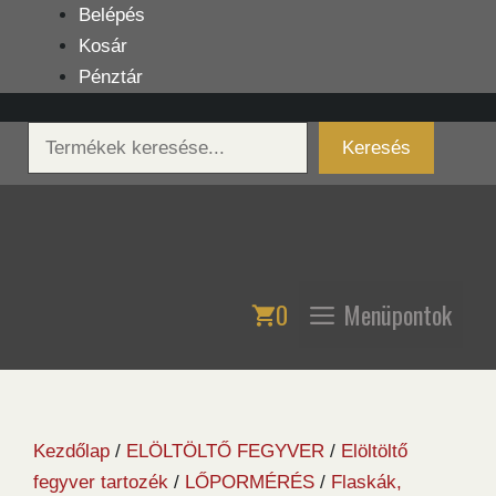
Kilépés
Belépés
a
Kosár
tartalomba
Pénztár
Keresés
Keresés
0
Menüpontok
Kezdőlap
/
ELÖLTÖLTŐ FEGYVER
/
Elöltöltő
fegyver tartozék
/
LŐPORMÉRÉS
/
Flaskák,