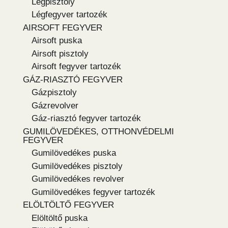
Légpisztoly
Légfegyver tartozék
AIRSOFT FEGYVER
Airsoft puska
Airsoft pisztoly
Airsoft fegyver tartozék
GÁZ-RIASZTÓ FEGYVER
Gázpisztoly
Gázrevolver
Gáz-riasztó fegyver tartozék
GUMILÖVEDÉKES, OTTHONVÉDELMI
FEGYVER
Gumilövedékes puska
Gumilövedékes pisztoly
Gumilövedékes revolver
Gumilövedékes fegyver tartozék
ELÖLTÖLTŐ FEGYVER
Elöltöltő puska