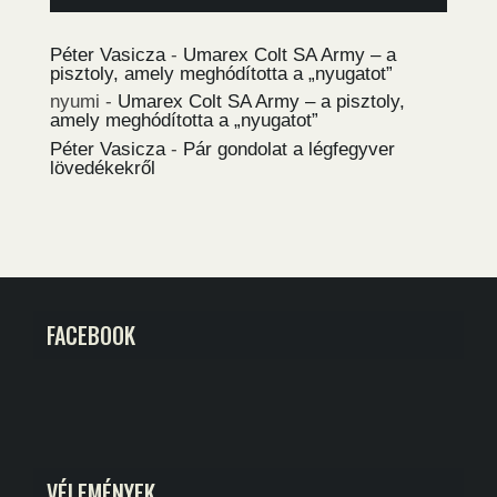
Péter Vasicza
-
Umarex Colt SA Army – a
pisztoly, amely meghódította a „nyugatot”
nyumi
-
Umarex Colt SA Army – a pisztoly,
amely meghódította a „nyugatot”
Péter Vasicza
-
Pár gondolat a légfegyver
lövedékekről
FACEBOOK
VÉLEMÉNYEK