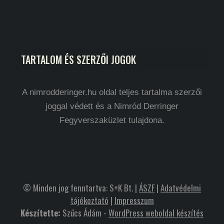
TARTALOM ÉS SZERZŐI JOGOK
A nimrodderinger.hu oldal teljes tartalma szerzői
joggal védett és a Nimród Derringer
Fegyverszaküzlet tulajdona.
© Minden jog fenntartva: S+K Bt. |
ÁSZF
|
Adatvédelmi
tájékoztató
|
Impresszum
Készítette:
Szűcs Ádám -
WordPress weboldal készítés