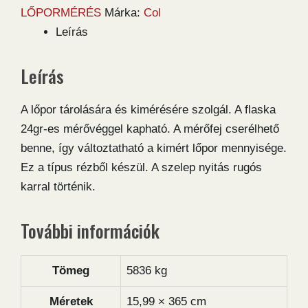
mennyiség
LŐPORMÉRÉS
Márka:
Col
Leírás
Leírás
A lőpor tárolására és kimérésére szolgál. A flaska
24gr-es mérővéggel kapható. A mérőfej cserélhető
benne, így változtatható a kimért lőpor mennyisége.
Ez a típus rézből készül. A szelep nyitás rugós
karral történik.
További információk
Tömeg
5836 kg
Méretek
15,99 × 365 cm