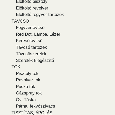
Elöltöltő pisztoly
Elöltöltő revolver
Elöltöltő fegyver tartozék
TÁVCSŐ
Fegyvertávcső
Red Dot, Lámpa, Lézer
Keresőtávcső
Távcső tartozék
Távcsőszerelék
Szerelék kiegészítő
TOK
Pisztoly tok
Revolver tok
Puska tok
Gázspray tok
Öv, Táska
Párna, fekvőszivacs
TISZTÍTÁS, ÁPOLÁS