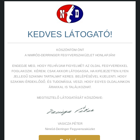
rba teszem
Kosárba teszem
KEDVES LÁTOGATÓ!
2
3
→
KÖSZÖNTÖM ÖNT
A NIMRÓD-DERRINGER FEGYVERSZAKÜZLET HONLAPJÁN!
ENGEDJE MEG, HOGY FELHÍVJAM FIGYELMÉT: AZ OLDAL FEGYVEREKKEL
FOGLAKOZIK. KÉREM, CSAK AKKOR LÁTOGASSA, HA KIFEJEZETTEN ILYEN
JELLEGŰ SZAKMAI TARTALMAT KERES. BELÉPÉSÉVEL KIJELENTI, HOGY
SZAKMAI ÉRDEKLŐDŐ, ÉS TUDOMÁSUL VESZI, HOGY EGYES OLDALAINKON
ÁRAKKAL IS TALÁLKOZHAT.
MEGTISZTELŐ LÁTOGATÁSÁT KÖSZÖNVE:
VASICZA PÉTER
Nimród-Derringer Fegyverszaküzlet