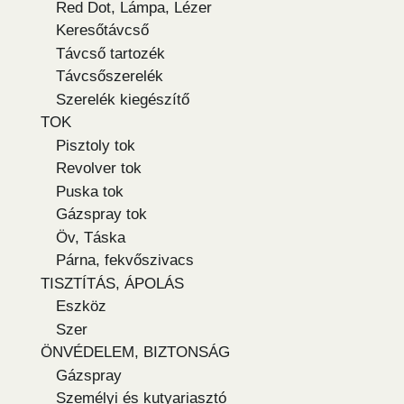
Red Dot, Lámpa, Lézer
Keresőtávcső
Távcső tartozék
Távcsőszerelék
Szerelék kiegészítő
TOK
Pisztoly tok
Revolver tok
Puska tok
Gázspray tok
Öv, Táska
Párna, fekvőszivacs
TISZTÍTÁS, ÁPOLÁS
Eszköz
Szer
ÖNVÉDELEM, BIZTONSÁG
Gázspray
Személyi és kutyariasztó