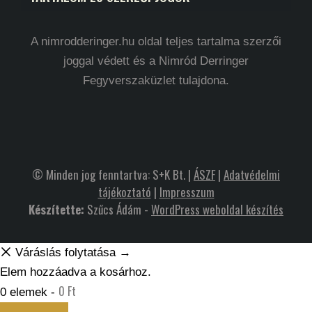
A nimrodderinger.hu oldal teljes tartalma szerzői
joggal védett és a Nimród Derringer
Fegyverszaküzlet tulajdona.
© Minden jog fenntartva: S+K Bt. |
ÁSZF
|
Adatvédelmi
tájékoztató
|
Impresszum
Készítette:
Szűcs Ádám -
WordPress weboldal készítés
Váráslás folytatása →
Elem hozzáadva a kosárhoz.
0
Ft
0 elemek -