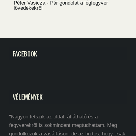
Péter Vasicza
-
Pár gondolat a légfegyver
lövedékekről
FACEBOOK
VÉLEMÉNYEK
"Nagyon tetszik az oldal, átlátható és a
fegyverekről is sokmindent megtudhattam. Még
gondolkozok a vásárláson, de az biztos, hogy csak