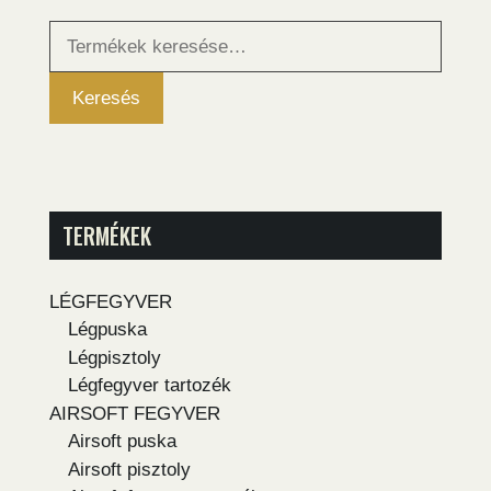
Keresés
a
következőre:
Keresés
TERMÉKEK
LÉGFEGYVER
Légpuska
Légpisztoly
Légfegyver tartozék
AIRSOFT FEGYVER
Airsoft puska
Airsoft pisztoly