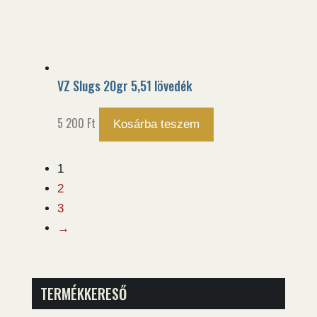
VZ Slugs 20gr 5,51 lövedék
5 200
Ft
Kosárba teszem
1
2
3
→
TERMÉKKERESŐ