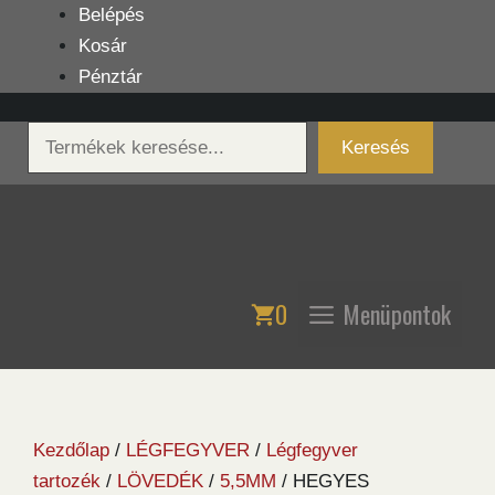
Kilépés
Belépés
a
Kosár
tartalomba
Pénztár
Keresés
Keresés
0
Menüpontok
Kezdőlap
/
LÉGFEGYVER
/
Légfegyver
tartozék
/
LÖVEDÉK
/
5,5MM
/ HEGYES