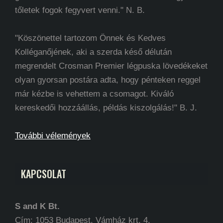
tőletek fogok fegyvert venni." N. B.
"Köszönettel tartozom Önnek és Kedves
Kolléganőjének, aki a szerda késő délután
megrendelt Crosman Premier légpuska lövedékeket
olyan gyorsan postára adta, hogy pénteken reggel
már kézbe is vehettem a csomagot. Kiváló
kereskedői hozzáállás, példás kiszolgálás!" B. J.
További vélemények
KAPCSOLAT
S and K Bt.
Cím: 1053 Budapest, Vámház krt. 4.