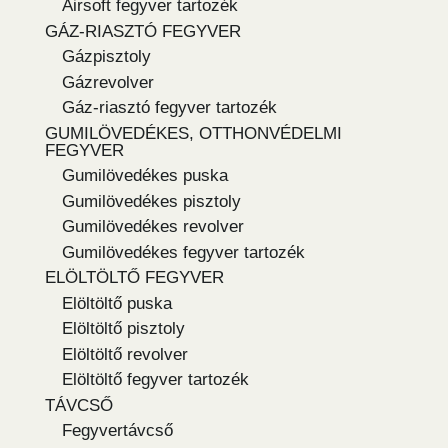
Airsoft fegyver tartozék
GÁZ-RIASZTÓ FEGYVER
Gázpisztoly
Gázrevolver
Gáz-riasztó fegyver tartozék
GUMILÖVEDÉKES, OTTHONVÉDELMI
FEGYVER
Gumilövedékes puska
Gumilövedékes pisztoly
Gumilövedékes revolver
Gumilövedékes fegyver tartozék
ELÖLTÖLTŐ FEGYVER
Elöltöltő puska
Elöltöltő pisztoly
Elöltöltő revolver
Elöltöltő fegyver tartozék
TÁVCSŐ
Fegyvertávcső