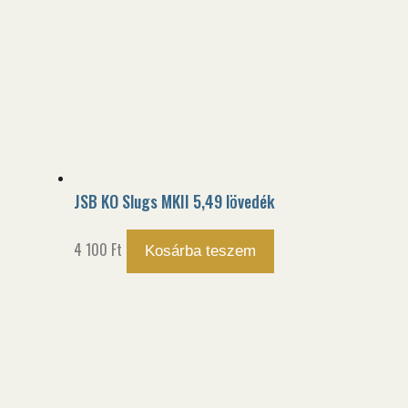
JSB KO Slugs MKII 5,49 lövedék
4 100
Ft
Kosárba teszem