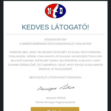
KEDVES LÁTOGATÓ!
KÖSZÖNTÖM ÖNT
A NIMRÓD-DERRINGER FEGYVERSZAKÜZLET HONLAPJÁN!
ENGEDJE MEG, HOGY FELHÍVJAM FIGYELMÉT: AZ OLDAL FEGYVEREKKEL
FOGLAKOZIK. KÉREM, CSAK AKKOR LÁTOGASSA, HA KIFEJEZETTEN ILYEN
JELLEGŰ SZAKMAI TARTALMAT KERES. BELÉPÉSÉVEL KIJELENTI, HOGY
SZAKMAI ÉRDEKLŐDŐ, ÉS TUDOMÁSUL VESZI, HOGY EGYES OLDALAINKON
ÁRAKKAL IS TALÁLKOZHAT.
MEGTISZTELŐ LÁTOGATÁSÁT KÖSZÖNVE:
VASICZA PÉTER
Nimród-Derringer Fegyverszaküzlet