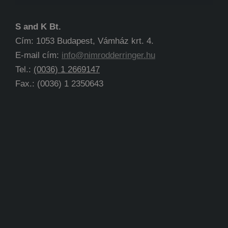
S and K Bt.
Cím: 1053 Budapest, Vámház krt. 4.
E-mail cím:
info@nimrodderringer.hu
Tel.:
(0036) 1 2669147
Fax.: (0036) 1 2350643