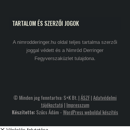
TARTALOM ÉS SZERZŐI JOGOK
A nimrodderinger.hu oldal teljes tartalma szerzői
joggal védett és a Nimród Derringer
Fegyverszaküzlet tulajdona.
© Minden jog fenntartva: S+K Bt. |
ÁSZF
|
Adatvédelmi
tájékoztató
|
Impresszum
Készítette:
Szűcs Ádám -
WordPress weboldal készítés