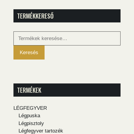
TERMÉKKERESŐ
Keresés
a
következőre:
Keresés
TERMÉKEK
LÉGFEGYVER
Légpuska
Légpisztoly
Légfegyver tartozék