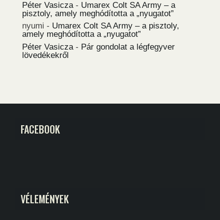
Péter Vasicza
-
Umarex Colt SA Army – a
pisztoly, amely meghódította a „nyugatot”
nyumi
-
Umarex Colt SA Army – a pisztoly,
amely meghódította a „nyugatot”
Péter Vasicza
-
Pár gondolat a légfegyver
lövedékekről
FACEBOOK
VÉLEMÉNYEK