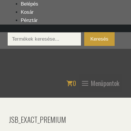
Kilépés
Belépés
a
Kosár
tartalomba
Pénztár
Keresés
Keresés
0
Menüpontok
JSB_EXACT_PREMIUM