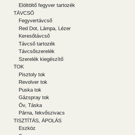
Elöltöltő fegyver tartozék
TÁVCSŐ
Fegyvertávcső
Red Dot, Lámpa, Lézer
Keresőtávcső
Távcső tartozék
Távcsőszerelék
Szerelék kiegészítő
TOK
Pisztoly tok
Revolver tok
Puska tok
Gázspray tok
Öv, Táska
Párna, fekvőszivacs
TISZTÍTÁS, ÁPOLÁS
Eszköz