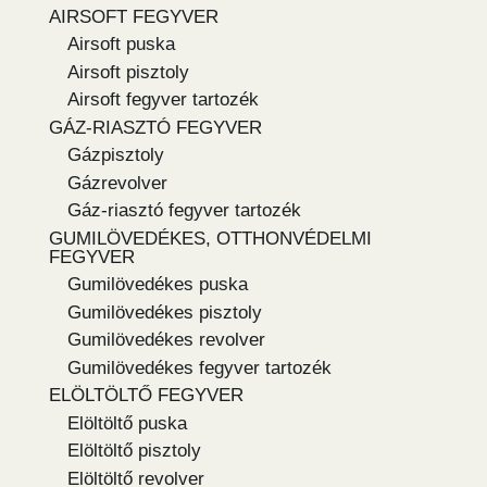
AIRSOFT FEGYVER
Airsoft puska
Airsoft pisztoly
Airsoft fegyver tartozék
GÁZ-RIASZTÓ FEGYVER
Gázpisztoly
Gázrevolver
Gáz-riasztó fegyver tartozék
GUMILÖVEDÉKES, OTTHONVÉDELMI
FEGYVER
Gumilövedékes puska
Gumilövedékes pisztoly
Gumilövedékes revolver
Gumilövedékes fegyver tartozék
ELÖLTÖLTŐ FEGYVER
Elöltöltő puska
Elöltöltő pisztoly
Elöltöltő revolver