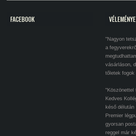
FACEBOOK
VÉLEMÉNYE
"Nagyon tetsz
a fegyverekrő
megtudhatta
vásárláson, d
tőletek fogok
"Köszönettel
Kedves Kollé
késő délután
Premier légp
gyorsan post
reggel már k