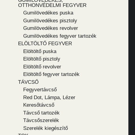
GUMILÖVEDÉKES,
OTTHONVÉDELMI FEGYVER
Gumilövedékes puska
Gumilövedékes pisztoly
Gumilövedékes revolver
Gumilövedékes fegyver tartozék
ELÖLTÖLTŐ FEGYVER
Elöltöltő puska
Elöltöltő pisztoly
Elöltöltő revolver
Elöltöltő fegyver tartozék
TÁVCSŐ
Fegyvertávcső
Red Dot, Lámpa, Lézer
Keresőtávcső
Távcső tartozék
Távcsőszerelék
Szerelék kiegészítő