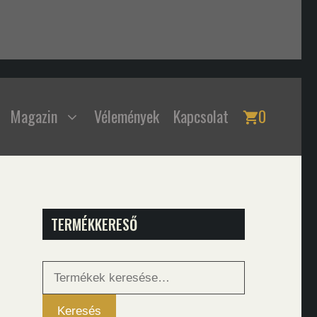
Magazin
Vélemények
Kapcsolat
0
TERMÉKKERESŐ
Keresés
a
következőre:
Keresés