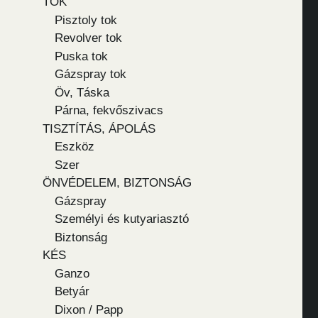
TOK
Pisztoly tok
Revolver tok
Puska tok
Gázspray tok
Öv, Táska
Párna, fekvőszivacs
TISZTÍTÁS, ÁPOLÁS
Eszköz
Szer
ÖNVÉDELEM, BIZTONSÁG
Gázspray
Személyi és kutyariasztó
Biztonság
KÉS
Ganzo
Betyár
Dixon / Papp