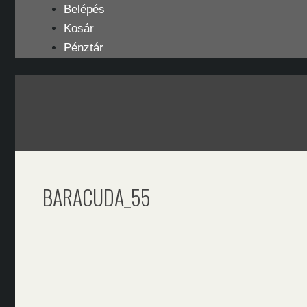
Kilépés
Belépés
a
Kosár
tartalomba
Pénztár
BARACUDA_55