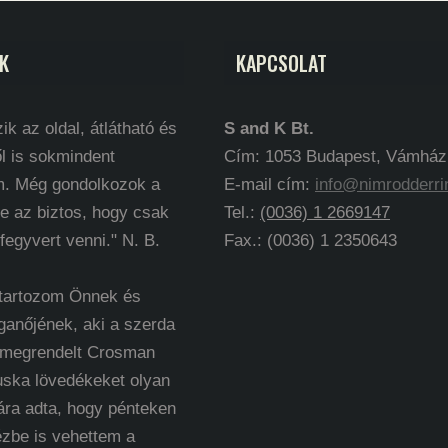
K
KAPCSOLAT
ik az oldal, átlátható és
S and K Bt.
l is sokmindent
Cím: 1053 Budapest, Vámház k
m. Még gondolkozok a
E-mail cím:
info@nimrodderri
e az biztos, hogy csak
Tel.:
(0036) 1 2669147
 fegyvert venni." N. B.
Fax.: (0036) 1 2350643
 tartozom Önnek és
ganőjének, aki a szerda
 megrendelt Crosman
uska lövedékeket olyan
ára adta, hogy pénteken
ézbe is vehettem a