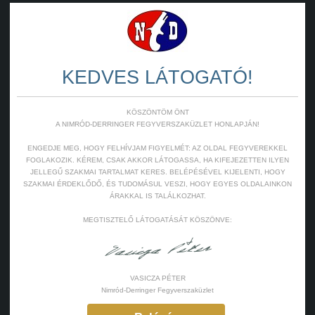
KEDVES LÁTOGATÓ!
KÖSZÖNTÖM ÖNT
A NIMRÓD-DERRINGER FEGYVERSZAKÜZLET HONLAPJÁN!
ENGEDJE MEG, HOGY FELHÍVJAM FIGYELMÉT: AZ OLDAL FEGYVEREKKEL
FOGLAKOZIK. KÉREM, CSAK AKKOR LÁTOGASSA, HA KIFEJEZETTEN ILYEN
JELLEGŰ SZAKMAI TARTALMAT KERES. BELÉPÉSÉVEL KIJELENTI, HOGY
SZAKMAI ÉRDEKLŐDŐ, ÉS TUDOMÁSUL VESZI, HOGY EGYES OLDALAINKON
ÁRAKKAL IS TALÁLKOZHAT.
MEGTISZTELŐ LÁTOGATÁSÁT KÖSZÖNVE:
VASICZA PÉTER
Nimród-Derringer Fegyverszaküzlet