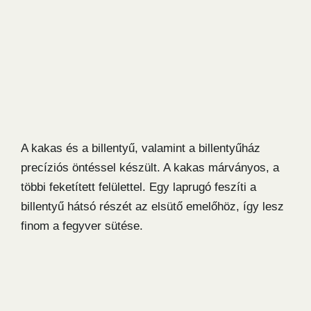
A kakas és a billentyű, valamint a billentyűház
precíziós öntéssel készült. A kakas márványos, a
többi feketített felülettel. Egy laprugó feszíti a
billentyű hátsó részét az elsütő emelőhöz, így lesz
finom a fegyver sütése.