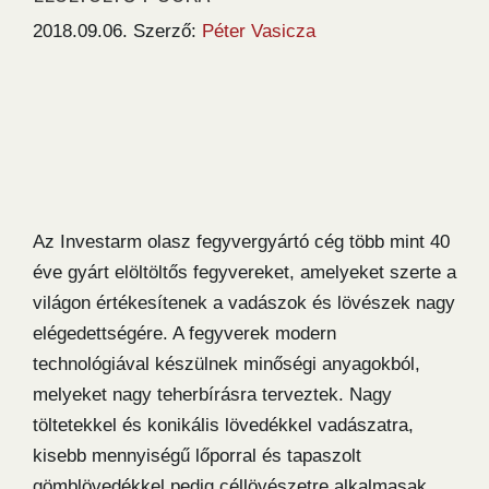
2018.09.06.
Szerző:
Péter Vasicza
Az Investarm olasz fegyvergyártó cég több mint 40
éve gyárt elöltöltős fegyvereket, amelyeket szerte a
világon értékesítenek a vadászok és lövészek nagy
elégedettségére. A fegyverek modern
technológiával készülnek minőségi anyagokból,
melyeket nagy teherbírásra terveztek. Nagy
töltetekkel és konikális lövedékkel vadászatra,
kisebb mennyiségű lőporral és tapaszolt
gömblövedékkel pedig céllövészetre alkalmasak.