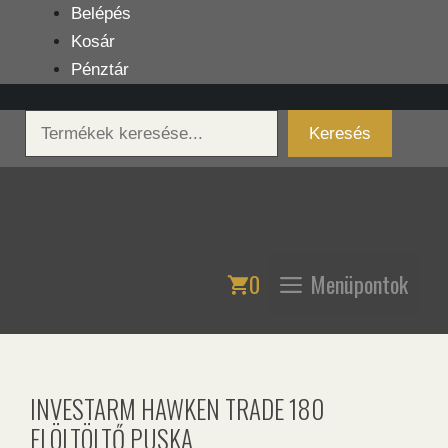
Kilépés
Belépés
a
Kosár
tartalomba
Pénztár
Keresés
Keresés
0
Menüpontok
INVESTARM HAWKEN TRADE 180
ELÖLTÖLTŐ PUSKA