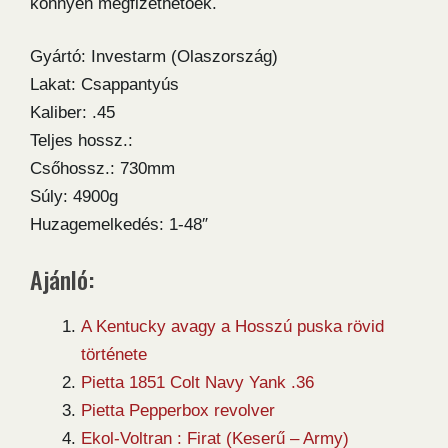
könnyen megfizethetőek.
Gyártó: Investarm (Olaszország)
Lakat: Csappantyús
Kaliber: .45
Teljes hossz.:
Csőhossz.: 730mm
Súly: 4900g
Huzagemelkedés: 1-48″
Ajánló:
A Kentucky avagy a Hosszú puska rövid
története
Pietta 1851 Colt Navy Yank .36
Pietta Pepperbox revolver
Ekol-Voltran : Firat (Keserű – Army)