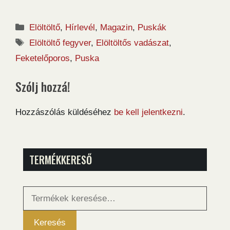
Kategória
Elöltöltő
,
Hírlevél
,
Magazin
,
Puskák
Címkék
Elöltöltő fegyver
,
Elöltöltős vadászat
,
Feketelőporos
,
Puska
Szólj hozzá!
Hozzászólás küldéséhez
be kell jelentkezni
.
TERMÉKKERESŐ
Keresés
a
következőre:
Keresés