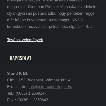
Kolléganőjének, aki a szerda késő délután
megrendelt Crosman Premier légpuska lövedékeket
olyan gyorsan postára adta, hogy pénteken reggel
már kézbe is vehettem a csomagot. Kiváló
kereskedői hozzáállás, példás kiszolgálás!" B. J.
További vélemények
KAPCSOLAT
S and K Bt.
Cím: 1053 Budapest, Vámház krt. 4.
E-mail cím:
info@nimrodderringer.hu
Tel.:
(0036) 1 2669147
Fax.: (0036) 1 2350643