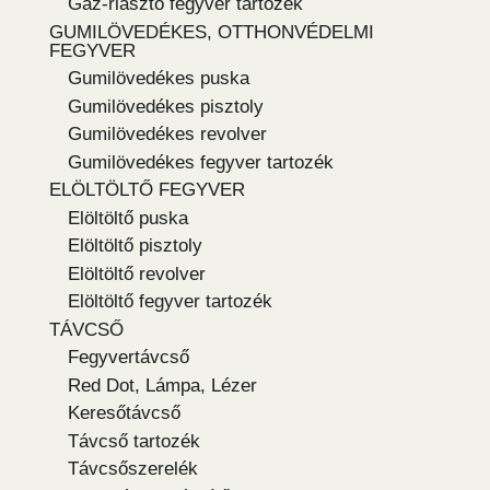
Gáz-riasztó fegyver tartozék
GUMILÖVEDÉKES, OTTHONVÉDELMI
FEGYVER
Gumilövedékes puska
Gumilövedékes pisztoly
Gumilövedékes revolver
Gumilövedékes fegyver tartozék
ELÖLTÖLTŐ FEGYVER
Elöltöltő puska
Elöltöltő pisztoly
Elöltöltő revolver
Elöltöltő fegyver tartozék
TÁVCSŐ
Fegyvertávcső
Red Dot, Lámpa, Lézer
Keresőtávcső
Távcső tartozék
Távcsőszerelék